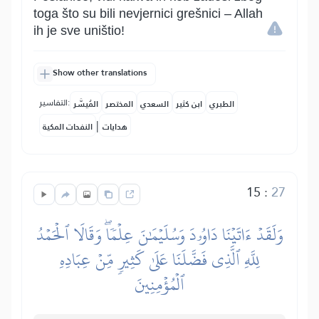
toga što su bili nevjernici grešnici – Allah
ih je sve uništio!
Show other translations
التفاسير:
الطبري
ابن كثير
السعدي
المختصر
المُيسَّر
|
هدايات
النفحات المكية
15
:
27
وَلَقَدۡ ءَاتَيۡنَا دَاوُۥدَ وَسُلَيۡمَٰنَ عِلۡمٗاۖ وَقَالَا ٱلۡحَمۡدُ
لِلَّهِ ٱلَّذِي فَضَّلَنَا عَلَىٰ كَثِيرٖ مِّنۡ عِبَادِهِ
ٱلۡمُؤۡمِنِينَ