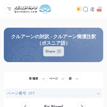
ホーム
対訳の目次
Audio
開発者向け提供サービス - API
事業内容
お問い合わせ
言語
Browse Old Version
クルアーンの対訳 - クルアーン簡潔注釈
（ボスニア語）
Share
章 蟻章
ページ
節
ページ番号: 377
En-Neml