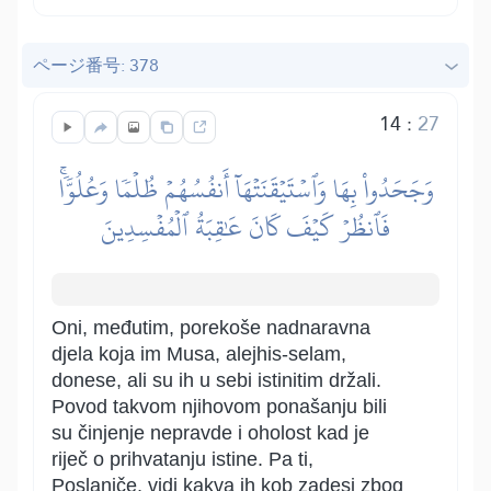
ページ番号: 378
14
:
27
وَجَحَدُواْ بِهَا وَٱسۡتَيۡقَنَتۡهَآ أَنفُسُهُمۡ ظُلۡمٗا وَعُلُوّٗاۚ
فَٱنظُرۡ كَيۡفَ كَانَ عَٰقِبَةُ ٱلۡمُفۡسِدِينَ
Oni, međutim, porekoše nadnaravna
djela koja im Musa, alejhis-selam,
donese, ali su ih u sebi istinitim držali.
Povod takvom njihovom ponašanju bili
su činjenje nepravde i oholost kad je
riječ o prihvatanju istine. Pa ti,
Poslaniče, vidi kakva ih kob zadesi zbog