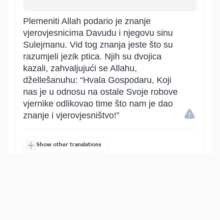
Plemeniti Allah podario je znanje
vjerovjesnicima Davudu i njegovu sinu
Sulejmanu. Vid tog znanja jeste što su
razumjeli jezik ptica. Njih su dvojica
kazali, zahvaljujući se Allahu,
džellešanuhu: “Hvala Gospodaru, Koji
nas je u odnosu na ostale Svoje robove
vjernike odlikovao time što nam je dao
znanje i vjerovjesništvo!”
Show other translations
التفاسير:
الطبري
ابن كثير
السعدي
المختصر
المُيسَّر
|
هدايات
النفحات المكية