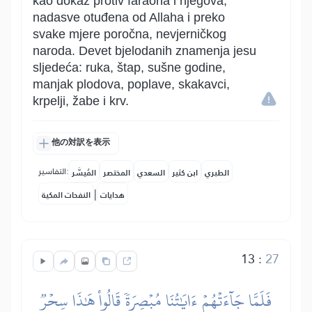
kao dokaz protiv faraona i njegova,
nadasve otuđena od Allaha i preko
svake mjere poročna, nevjerničkog
naroda. Devet bjelodanih znamenja jesu
sljedeća: ruka, štap, sušne godine,
manjak plodova, poplave, skakavci,
krpelji, žabe i krv.
他の対訳を表示
التفاسير:
الطبري
ابن كثير
السعدي
المختصر
المُيسَّر
|
هدايات
النفحات المكية
13
:
27
فَلَمَّا جَآءَتۡهُمۡ ءَايَٰتُنَا مُبۡصِرَةٗ قَالُواْ هَٰذَا سِحۡرٞ