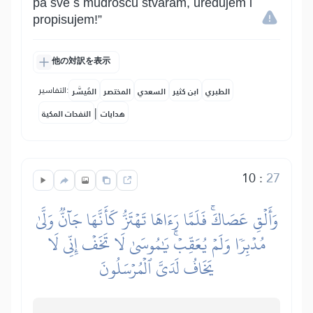
pa sve s mudrošću stvaram, uređujem i
propisujem!”
他の対訳を表示
التفاسير:
الطبري
ابن كثير
السعدي
المختصر
المُيسَّر
|
هدايات
النفحات المكية
10
:
27
وَأَلۡقِ عَصَاكَۚ فَلَمَّا رَءَاهَا تَهۡتَزُّ كَأَنَّهَا جَآنّٞ وَلَّىٰ
مُدۡبِرٗا وَلَمۡ يُعَقِّبۡۚ يَٰمُوسَىٰ لَا تَخَفۡ إِنِّي لَا
يَخَافُ لَدَيَّ ٱلۡمُرۡسَلُونَ