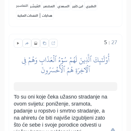
التفاسير:
الطبري
ابن كثير
السعدي
المختصر
المُيسَّر
|
هدايات
النفحات المكية
5
:
27
أُوْلَٰٓئِكَ ٱلَّذِينَ لَهُمۡ سُوٓءُ ٱلۡعَذَابِ وَهُمۡ فِي
ٱلۡأٓخِرَةِ هُمُ ٱلۡأَخۡسَرُونَ
To su oni koje čeka užasno stradanje na
ovom svijetu: poniženje, sramota,
padanje u ropstvo i smrtno stradanje, a
na ahiretu će biti najviše izgubljeni zato
što će sebe i svoje porodice odvesti u