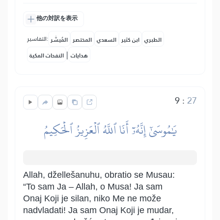
他の対訳を表示
التفاسير:
الطبري
ابن كثير
السعدي
المختصر
المُيسَّر
|
هدايات
النفحات المكية
9
:
27
يَٰمُوسَىٰٓ إِنَّهُۥٓ أَنَا ٱللَّهُ ٱلۡعَزِيزُ ٱلۡحَكِيمُ
Allah, džellešanuhu, obratio se Musau:
“To sam Ja – Allah, o Musa! Ja sam
Onaj Koji je silan, niko Me ne može
nadvladati! Ja sam Onaj Koji je mudar,