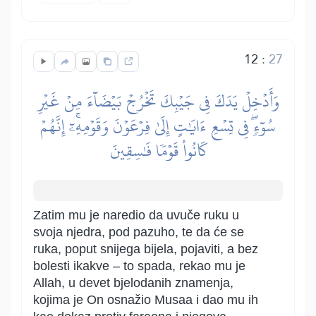
12
:
27
وَأَدۡخِلۡ يَدَكَ فِي جَيۡبِكَ تَخۡرُجۡ بَيۡضَآءَ مِنۡ غَيۡرِ
سُوٓءٖۖ فِي تِسۡعِ ءَايَٰتٍ إِلَىٰ فِرۡعَوۡنَ وَقَوۡمِهِۦٓۚ إِنَّهُمۡ
كَانُواْ قَوۡمٗا فَٰسِقِينَ
Zatim mu je naredio da uvuče ruku u
svoja njedra, pod pazuho, te da će se
ruka, poput snijega bijela, pojaviti, a bez
bolesti ikakve – to spada, rekao mu je
Allah, u devet bjelodanih znamenja,
kojima je On osnažio Musaa i dao mu ih