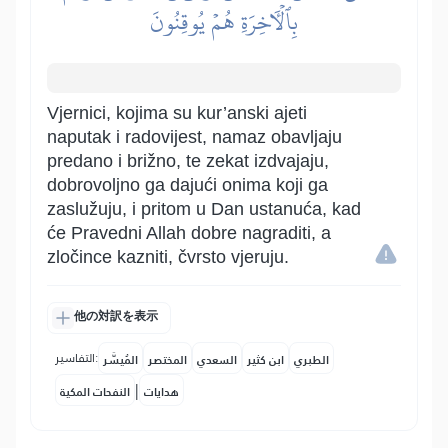
بِٱلۡأٓخِرَةِ هُمۡ يُوقِنُونَ
Vjernici, kojima su kur’anski ajeti
naputak i radovijest, namaz obavljaju
predano i brižno, te zekat izdvajaju,
dobrovoljno ga dajući onima koji ga
zaslužuju, i pritom u Dan ustanuća, kad
će Pravedni Allah dobre nagraditi, a
zločince kazniti, čvrsto vjeruju.
他の対訳を表示
التفاسير:
الطبري
ابن كثير
السعدي
المختصر
المُيسَّر
|
هدايات
النفحات المكية