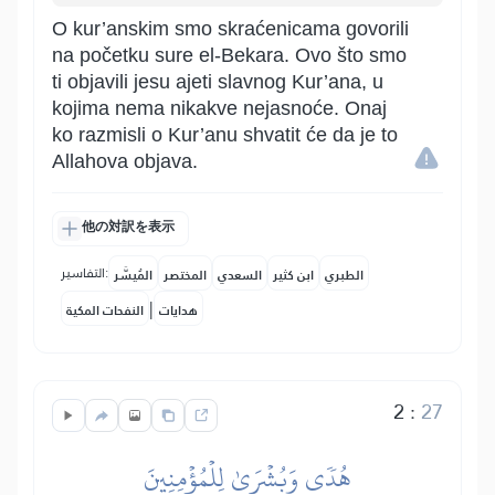
O kur’anskim smo skraćenicama govorili
na početku sure el-Bekara. Ovo što smo
ti objavili jesu ajeti slavnog Kur’ana, u
kojima nema nikakve nejasnoće. Onaj
ko razmisli o Kur’anu shvatit će da je to
Allahova objava.
他の対訳を表示
التفاسير:
الطبري
ابن كثير
السعدي
المختصر
المُيسَّر
|
هدايات
النفحات المكية
2
:
27
هُدٗى وَبُشۡرَىٰ لِلۡمُؤۡمِنِينَ