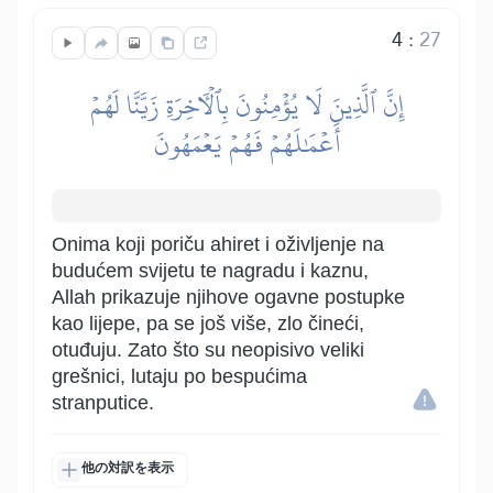
4
:
27
إِنَّ ٱلَّذِينَ لَا يُؤۡمِنُونَ بِٱلۡأٓخِرَةِ زَيَّنَّا لَهُمۡ
أَعۡمَٰلَهُمۡ فَهُمۡ يَعۡمَهُونَ
Onima koji poriču ahiret i oživljenje na
budućem svijetu te nagradu i kaznu,
Allah prikazuje njihove ogavne postupke
kao lijepe, pa se još više, zlo čineći,
otuđuju. Zato što su neopisivo veliki
grešnici, lutaju po bespućima
stranputice.
他の対訳を表示