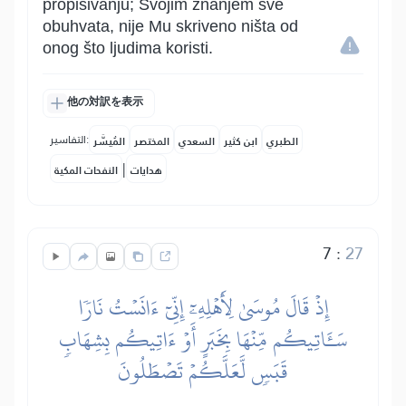
propisivanju; Svojim znanjem sve
obuhvata, nije Mu skriveno ništa od
onog što ljudima koristi.
他の対訳を表示
التفاسير:
الطبري
ابن كثير
السعدي
المختصر
المُيسَّر
|
هدايات
النفحات المكية
7
:
27
إِذۡ قَالَ مُوسَىٰ لِأَهۡلِهِۦٓ إِنِّيٓ ءَانَسۡتُ نَارٗا
سَـَٔاتِيكُم مِّنۡهَا بِخَبَرٍ أَوۡ ءَاتِيكُم بِشِهَابٖ
قَبَسٖ لَّعَلَّكُمۡ تَصۡطَلُونَ