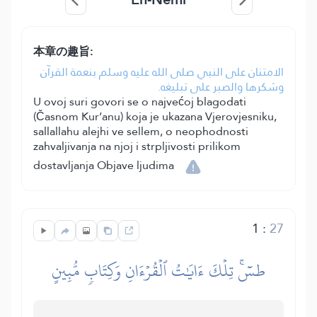
本章の趣旨:
الامتنان على النبي صلى الله عليه وسلم بنعمة القرآن
وشكرها والصبر على تبليغه.
U ovoj suri govori se o najvećoj blagodati
(Časnom Kur’anu) koja je ukazana Vjerovjesniku,
sallallahu alejhi ve sellem, o neophodnosti
zahvaljivanja na njoj i strpljivosti prilikom
dostavljanja Objave ljudima
1
:
27
طسٓۚ تِلۡكَ ءَايَٰتُ ٱلۡقُرۡءَانِ وَكِتَابٖ مُّبِينٍ