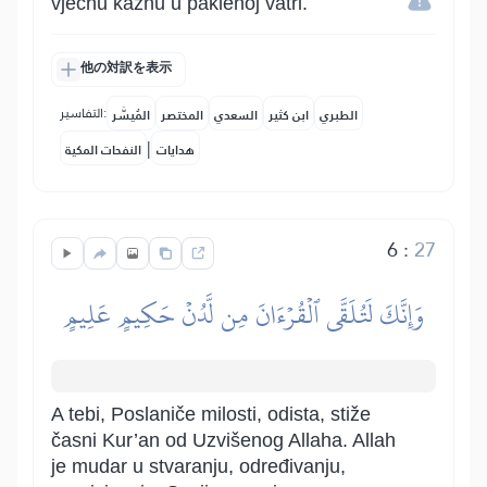
vječnu kaznu u paklenoj vatri.
他の対訳を表示
التفاسير:
الطبري
ابن كثير
السعدي
المختصر
المُيسَّر
|
هدايات
النفحات المكية
6
:
27
وَإِنَّكَ لَتُلَقَّى ٱلۡقُرۡءَانَ مِن لَّدُنۡ حَكِيمٍ عَلِيمٍ
A tebi, Poslaniče milosti, odista, stiže
časni Kur’an od Uzvišenog Allaha. Allah
je mudar u stvaranju, određivanju,