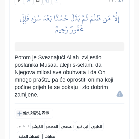
إِلَّا مَن ظَلَمَ ثُمَّ بَدَّلَ حُسۡنَۢا بَعۡدَ سُوٓءٖ فَإِنِّي
غَفُورٞ رَّحِيمٞ
Potom je Sveznajući Allah izvijestio
poslanika Musaa, alejhis-selam, da
Njegova milost sve obuhvata i da On
mnogo prašta, pa će oprostiti onima koji
počine grijeh te se pokaju i zlo dobrim
zamijene.
他の対訳を表示
التفاسير:
الطبري
ابن كثير
السعدي
المختصر
المُيسَّر
|
هدايات
النفحات المكية