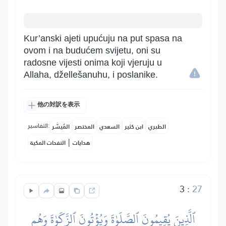
Kur’anski ajeti upućuju na put spasa na
ovom i na budućem svijetu, oni su
radosne vijesti onima koji vjeruju u
Allaha, džellešanuhu, i poslanike.
他の対訳を表示
التفاسير:
الطبري
ابن كثير
السعدي
المختصر
المُيسَّر
|
هدايات
النفحات المكية
3
:
27
ٱلَّذِينَ يُقِيمُونَ ٱلصَّلَوٰةَ وَيُؤۡتُونَ ٱلزَّكَوٰةَ وَهُم