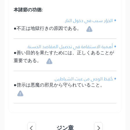
本諸節の功徳:
• الجَوْر سبب في دخول النار.
●不正は地獄行きの原因である。
• أهمية الاستقامة في تحصيل المقاصد الحسنة.
●善い目的を果たすためには、正しくあることが
重要である。
• حُفِظ الوحي من عبث الشياطين.
●啓示は悪魔の邪見から守られていること。
ジン章