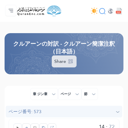
ホーム
対訳の目次
Audio
開発者向け提供サービス - API
事業内容
お問い合わせ
言語
Browse Old Version
クルアーンの対訳 - クルアーン簡潔注釈
（日本語）
Share
章 ジン章
ページ
節
ページ番号: 573
14
:
72