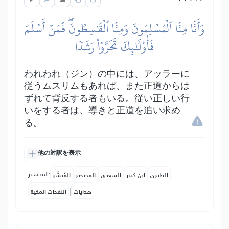
وَأَنَّا مِنَّا ٱلۡمُسۡلِمُونَ وَمِنَّا ٱلۡقَٰسِطُونَۖ فَمَنۡ أَسۡلَمَ
فَأُوْلَٰٓئِكَ تَحَرَّوۡاْ رَشَدٗا
われわれ（ジン）の中には、アッラーに
従うムスリムもあれば、また正道からは
ずれて背反する者もいる。従い正しい行
いをする者は、導きと正道を追い求め
る。
他の対訳を表示
التفاسير:
الطبري
ابن كثير
السعدي
المختصر
المُيسَّر
|
هدايات
النفحات المكية