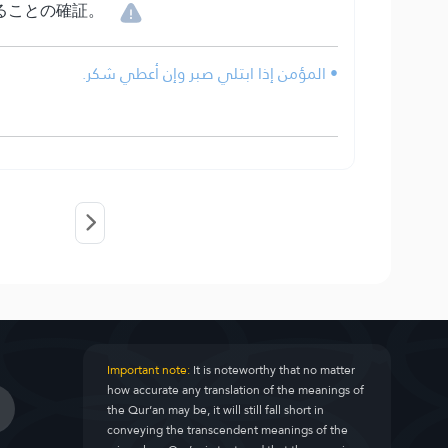
ることの確証。
• المؤمن إذا ابتلي صبر وإن أعطي شكر.
Important note:
It is noteworthy that no matter
how accurate any translation of the meanings of
the Qur’an may be, it will still fall short in
conveying the transcendent meanings of the