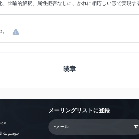
化、比喩的解釈、属性拒否なしに、かれに相応しい形で実現す
つ。
暁章
メーリングリストに登録
موسو
موسوعة ال