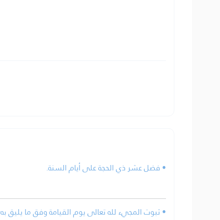
• فضل عشر ذي الحجة على أيام السنة.
ثبوت المجيء لله تعالى يوم القيامة وفق ما يليق به؛ .