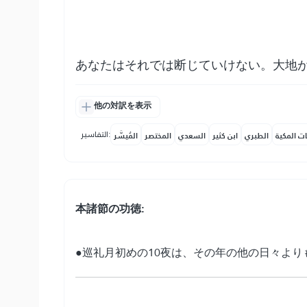
あなたはそれでは断じていけない。大地
他の対訳を表示
التفاسير:
ات المكية
الطبري
ابن كثير
السعدي
المختصر
المُيسَّر
本諸節の功徳:
●巡礼月初めの10夜は、その年の他の日々より