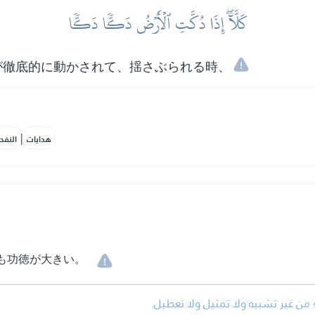
كَلَّآۖ إِذَا دُكَّتِ ٱلۡأَرۡضُ دَكّٗا دَكّٗا
が徹底的に動かされて、揺さぶられる時、
|
هدايات
النفح
も功徳が大きい。
• من غير تشبيه ولا تمثيل ولا تعطيل