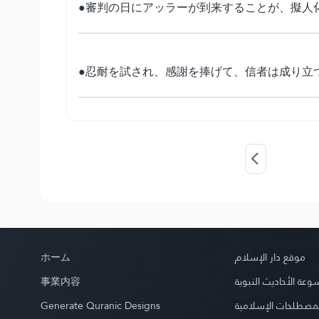
●審判の日にアッラーが到来することが、擬人
●忍耐を試され、感謝を捧げて、信者は成り立
ホーム
موقع دار الإسلام
事業内容
عة الأحاديث النبوية
Generate Quranic Designs
مصطلحات الإسلامية