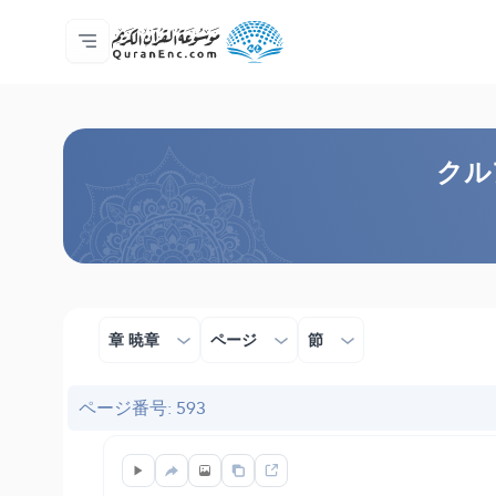
ホーム
対訳の目次
Audio
開発者向け提供サービス - API
事業内容
お問い合わせ
言語
Browse Old Version
クル
章 暁章
ページ
節
ページ番号: 593