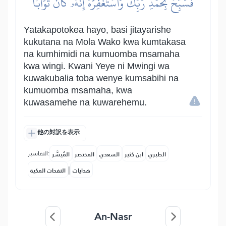
فَسَبِّحۡ بِحَمۡدِ رَبِّكَ وَٱسۡتَغۡفِرۡهُۚ إِنَّهُۥ كَانَ تَوَّابَۢا
Yatakapotokea hayo, basi jitayarishe
kukutana na Mola Wako kwa kumtakasa
na kumhimidi na kumuomba msamaha
kwa wingi. Kwani Yeye ni Mwingi wa
kuwakubalia toba wenye kumsabihi na
kumuomba msamaha, kwa
kuwasamehe na kuwarehemu.
他の対訳を表示
التفاسير:
الطبري
ابن كثير
السعدي
المختصر
المُيسَّر
|
هدايات
النفحات المكية
An-Nasr