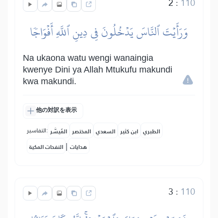
2
:
110
وَرَأَيۡتَ ٱلنَّاسَ يَدۡخُلُونَ فِي دِينِ ٱللَّهِ أَفۡوَاجٗا
Na ukaona watu wengi wanaingia
kwenye Dini ya Allah Mtukufu makundi
kwa makundi.
他の対訳を表示
التفاسير:
الطبري
ابن كثير
السعدي
المختصر
المُيسَّر
|
هدايات
النفحات المكية
3
:
110