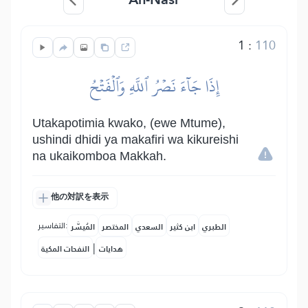
1
:
110
إِذَا جَآءَ نَصۡرُ ٱللَّهِ وَٱلۡفَتۡحُ
Utakapotimia kwako, (ewe Mtume),
ushindi dhidi ya makafiri wa kikureishi
na ukaikomboa Makkah.
他の対訳を表示
التفاسير:
الطبري
ابن كثير
السعدي
المختصر
المُيسَّر
|
هدايات
النفحات المكية