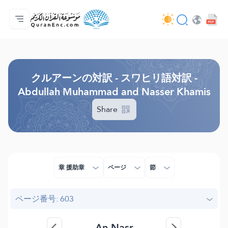
ホーム
対訳の目次
Audio
開発者向け提供サービス - API
事業内容
お問い合わせ
言語
Browse Old Version
クルアーンの対訳 - スワヒリ語対訳 -
Abdullah Muhammad and Nasser Khamis
Share
章 援助章
ページ
節
ページ番号: 603
An-Nasr