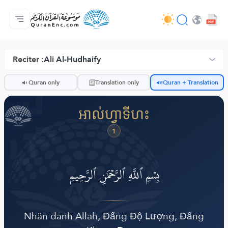
ទំព័រ​ដេីម
មាតិកានៃការបកប្រែ
Audio
សេវាកម្មសម្រាប់អ្នកអភិវឌ្ឍន៍ - API
អំពី​គម្រោង
ទំនាក់ទំងមកកាន់យើងខ្ញុំ
ភាសា
Browse Old Version
Reciter :
Ali Al-Hudhaify
ضّ
Quran only
Translation only
Quran + Translation
អាល់ហ្វាទីហះ
1
بِسۡمِ ٱللَّهِ ٱلرَّحۡمَٰنِ ٱلرَّحِيمِ
Nhân danh Allah, Đấng Độ Lượng, Đấng