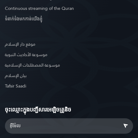
Continuous streaming of the Quran
អាល់អ៊ីសរ៉ក
Al-Israa
17.
ទំនាក់ទំងមកកាន់យើងខ្ញុំ
អាល់កះហ្វុី
Al-Kahf
18.
ម៉ារយុាំ
Maryam
19.
موقع دار الإسلام
តហា
Taa-Haa
20.
موسوعة الأحاديث النبوية
អាល់អាំពីយ៉ាក
Al-Anbiyaa
21.
موسوعة المصطلحات الإسلامية
អាល់ហាជ្ជ
Al-Hajj
22.
بيان الإسلام
Tafsir Saadi
អល់មុមីនូន
Al-Muminoon
23.
អាន់នូរ
An-Noor
24.
ចុះឈ្មោះ​ក្នុងបញ្ជីសារអេឡិចត្រូនិច
អាល់ហ្វូរកន
Al-Furqaan
25.
អាស្ហស្ហ៊ូអារ៉ក
Ash-Shu'araa
26.
អាន់ណាំល៍
An-Naml
27.