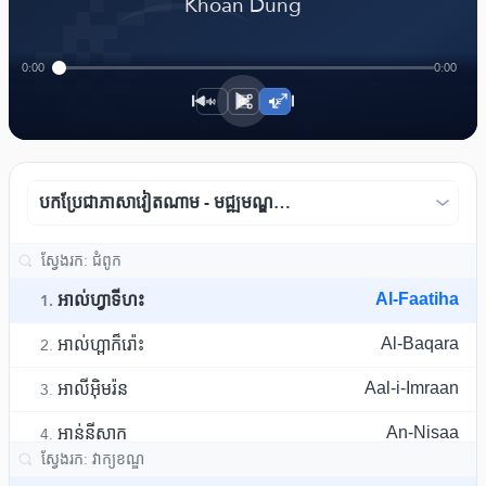
﴾
Khoan Dung
0:00
0:00
1×
បកប្រែជាភាសាវៀតណាម - មជ្ឍមណ្ឌលបកប្រែរូវ៉ាទ
អាល់ហ្វាទីហះ
Al-Faatiha
1.
អាល់ហ្ពាក៏រ៉ោះ
Al-Baqara
2.
អាលីអុិមរ៉ន
Aal-i-Imraan
3.
អាន់នីសាក
An-Nisaa
4.
អាល់ម៉ាអ៊ីដះ
Al-Maaida
5.