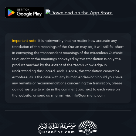
អាល់កសស
Al-Qasas
28.
អាល់អាំងកាពូត
Al-Ankaboot
29.
អើររ៉ូម
Ar-Room
30.
Important note:
It is noteworthy that no matter how accurate any
translation of the meanings of the Qur’an may be, it will still fall short
លុកម៉ាន
Luqman
31.
in conveying the transcendent meanings of the miraculous Qur’anic
text, and that the meanings conveyed by this translation is only the
អាស់សាជដះ
As-Sajda
32.
product reached by the extent of the team’s knowledge in
understanding this Sacred Book. Hence, this translation cannot be
អាល់អះហ្សាប
Al-Ahzaab
33.
error-free, as is the case with any human endeavor. Should you have
any remarks or recommendations concerning the translation, please
សាហ្ពាក
Saba
34.
do not hesitate to write in the comment box next to each verse on
the website, or send us an email via:
info@quranenc.com
ហ្វាតៀរ
Faatir
35.
យ៉ាស៊ីន
Yaseen
36.
អាស់សហ្វហ្វាត
As-Saaffaat
37.