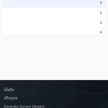
1
អាល់អាន់អាម
Al-An'aam
6.
2
អាល់អាក់រ៉ហ្វ
Al-A'raaf
7.
3
អាល់អាន់ហ្វាល
Al-Anfaal
8.
4
អាត់តាវហ្ពះ
At-Tawba
9.
5
យូនូស
Yunus
10.
6
ហ៊ូទ
Hud
11.
7
យូសុហ្វ
Yusuf
12.
អើររ៉ក់ទ៍
Ar-Ra'd
13.
អ៊ីព្រហ៊ីម
Ibrahim
14.
ទំព័រ​ដេីម
អាល់ហុិជរ៍
Al-Hijr
15.
អំពី​គម្រោង
Generate Quranic Designs
អាន់ណះល៍
An-Nahl
16.