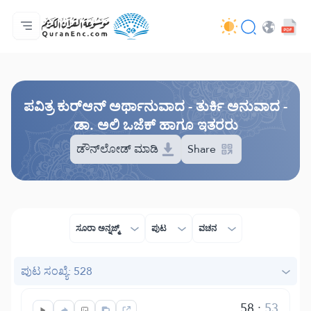
ಮುಖಪುಟ
ಅನುವಾದಗಳ ಸೂಚಿ
Audio
ಡೆವಲಪರ್ ಸೇವೆಗಳು - API
ಯೋಜನೆಯ ಬಗ್ಗೆ
ನಮ್ಮನ್ನು ಕರೆ ಮಾಡಿ
ಭಾಷೆ
Browse Old Version
ಪವಿತ್ರ ಕುರ್‌ಆನ್ ಅರ್ಥಾನುವಾದ - ತುರ್ಕಿ ಅನುವಾದ -
ಡಾ. ಅಲಿ ಒಜೆಕ್ ಹಾಗೂ ಇತರರು
ಡೌನ್‌ಲೋಡ್ ಮಾಡಿ
Share
ಸೂರಾ ಅನ್ನಜ್ಮ್
ಪುಟ
ವಚನ
ಪುಟ ಸಂಖ್ಯೆ: 528
58
:
53