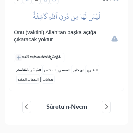
لَيۡسَ لَهَا مِن دُونِ ٱللَّهِ كَاشِفَةٌ
Onu (vaktini) Allah’tan başka açığa
çıkaracak yoktur.
ಇತರೆ ಅನುವಾದಗಳನ್ನು ವೀಕ್ಷಿಸಿ
التفاسير:
الطبري
ابن كثير
السعدي
المختصر
المُيسَّر
|
هدايات
النفحات المكية
Sûretu'n-Necm