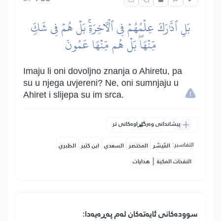
بَلِ ٱدَّٰرَكَ عِلۡمُهُمۡ فِي ٱلۡأٓخِرَةِۚ بَلۡ هُمۡ فِي شَكّٖ
مِّنۡهَاۖ بَلۡ هُم مِّنۡهَا عَمُونَ
Imaju li oni dovoljno znanja o Ahiretu, pa
su u njega uvjereni? Ne, oni sumnjaju u
Ahiret i slijepa su im srca.
پیشاندانی وەرگێڕاوەکانی تر
التفاسير:
المُيسَّر
المختصر
السعدي
ابن كثير
الطبري
|
النفحات المكية
هدايات
سوودەکانی ئایەتەکان لەم پەڕەیەدا: