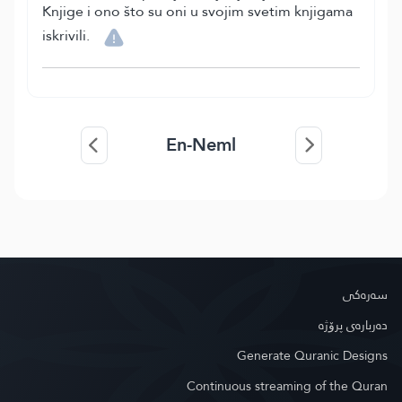
Knjige i ono što su oni u svojim svetim knjigama
iskrivili.
En-Neml
سه‌ره‌كی
دەربارەی پرۆژە
Generate Quranic Designs
Continuous streaming of the Quran