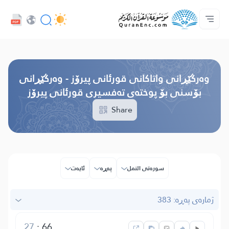
خزمەتگوزاریەکانی پەرەپێدەران - API
پێڕستی وه‌رگێڕاوه‌كان
په‌یوه‌ندیمان پێوه‌ بكه‌
دەربارەی پرۆژە
سه‌ره‌كی
Audio
زمان
Browse Old Version
وه‌رگێڕانی واتاکانی قورئانی پیرۆز - وەرگێڕانی
بۆسنی بۆ پوختەی تەفسیری قورئانی پیرۆز
Share
سوره‌تی النمل
پەڕە
ئایه‌ت
ژمارەی پەڕە: 383
27
:
66