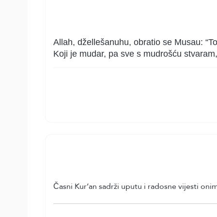
Allah, džellešanuhu, obratio se Musau: “T
Koji je mudar, pa sve s mudrošću stvaram,
Časni Kur’an sadrži uputu i radosne vijesti onim