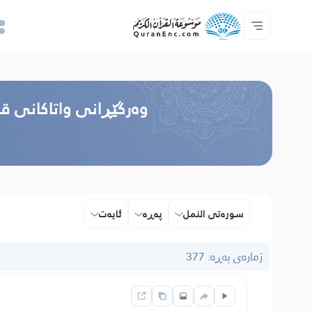
خزمەتگوزاریەکانی پەرەپێدەران - API
پێڕستی وه‌رگێڕاوه‌كان
په‌یوه‌ندیمان پێوه‌ بكه‌
دەربارەی پرۆژە
سه‌ره‌كی
Audio
زمان
Browse Old Version
وه‌رگێڕانی واتاکانی ق
سوره‌تی النمل
پەڕە
ئایه‌ت
ژمارەی پەڕە: 377