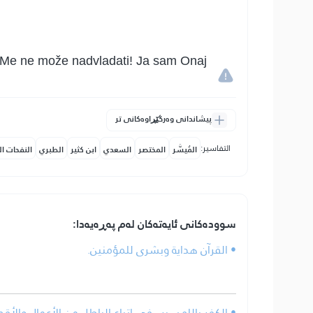
ko Me ne može nadvladati! Ja sam Onaj
پیشاندانی وەرگێڕاوەکانی تر
التفاسير:
المُيسَّر
المختصر
السعدي
ابن كثير
الطبري
النفحات ال
سوودەکانی ئایەتەکان لەم پەڕەیەدا:
• القرآن هداية وبشرى للمؤمنين.
الكفر بالله سبب في اتباع الباطل من الأعمال والأقوا.