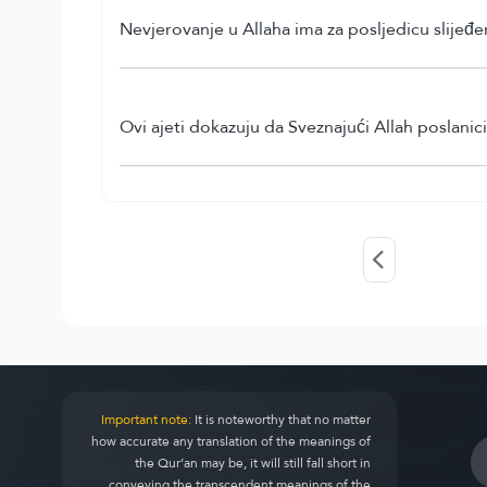
Nevjerovanje u Allaha ima za posljedicu slijeđe
Ovi ajeti dokazuju da Sveznajući Allah poslanic
Important note:
It is noteworthy that no matter
how accurate any translation of the meanings of
the Qur’an may be, it will still fall short in
conveying the transcendent meanings of the