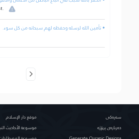
t.
• تأمين الله لرسله وحفظه لهم سبحانه من كل سوء.
سه‌ره‌كی
موقع دار الإسلام
دەربارەی پرۆژە
موسوعة الأحاديث النب
موسوعة المصطلحات ا
Generate Quranic Designs