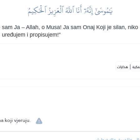
يَٰمُوسَىٰٓ إِنَّهُۥٓ أَنَا ٱللَّهُ ٱلۡعَزِيزُ ٱلۡحَكِيمُ
o sam Ja – Allah, o Musa! Ja sam Onaj Koji je silan, ni
 uređujem i propisujem!”
|
مكية
هدايات
a koji vjeruju.
• ل، والحيرة، والاضطراب