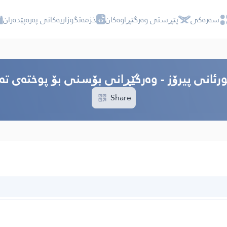
سه‌ره‌كی
پێڕستی وه‌رگێڕاوه‌كان
خزمەتگوزاریەکانی پەرەپێدەران
ورئانی پیرۆز - وەرگێڕانی بۆسنی بۆ پوختەی ت
Share