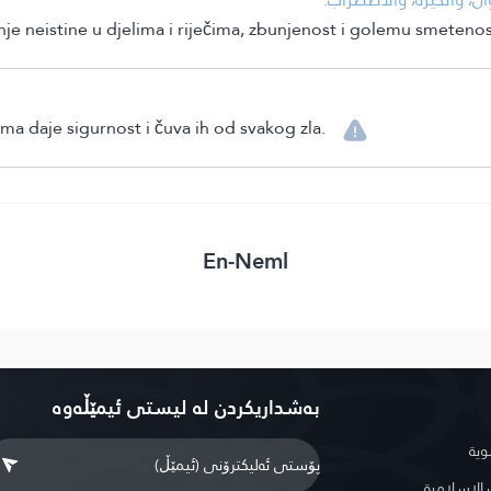
nje neistine u djelima i riječima, zbunjenost i golemu smetenos
ima daje sigurnost i čuva ih od svakog zla.
En-Neml
بەشداریکردن لە لیستی ئیمێڵەوە
وية
لإسلامية