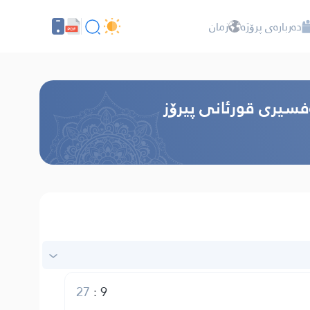
دەربارەی پرۆژە
زمان
ەفسیری قورئانی پیرۆز
27
:
9