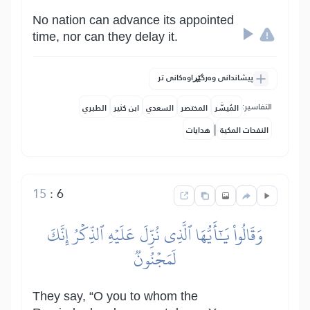
No nation can advance its appointed
time, nor can they delay it.
پیشاندانی وەرگێڕاوەکانی تر
التفاسير:
المُيسَّر
المختصر
السعدي
ابن كثير
الطبري
|
النفحات المكية
هدايات
15
:
6
وَقَالُواْ يَٰٓأَيُّهَا ٱلَّذِي نُزِّلَ عَلَيۡهِ ٱلذِّكۡرُ إِنَّكَ
لَمَجۡنُونٞ
They say, “O you to whom the