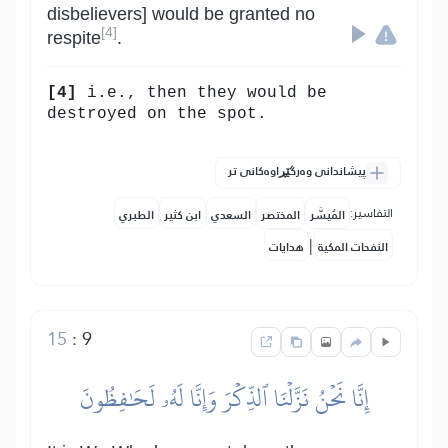
disbelievers] would be granted no
[4]
respite
.
[4]
i.e., then they would be
destroyed on the spot.
پیشاندانی وەرگێڕاوەکانی تر
التفاسير:
المُيسَّر
المختصر
السعدي
ابن كثير
الطبري
|
النفحات المكية
هدايات
15
:
9
إِنَّا نَحۡنُ نَزَّلۡنَا ٱلذِّكۡرَ وَإِنَّا لَهُۥ لَحَٰفِظُونَ