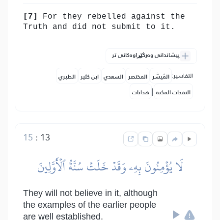
[7]
For they rebelled against the
Truth and did not submit to it.
پیشاندانی وەرگێڕاوەکانی تر
التفاسير:
المُيسَّر
المختصر
السعدي
ابن كثير
الطبري
|
النفحات المكية
هدايات
15
:
13
لَا يُؤۡمِنُونَ بِهِۦ وَقَدۡ خَلَتۡ سُنَّةُ ٱلۡأَوَّلِينَ
They will not believe in it, although
the examples of the earlier people
are well established.