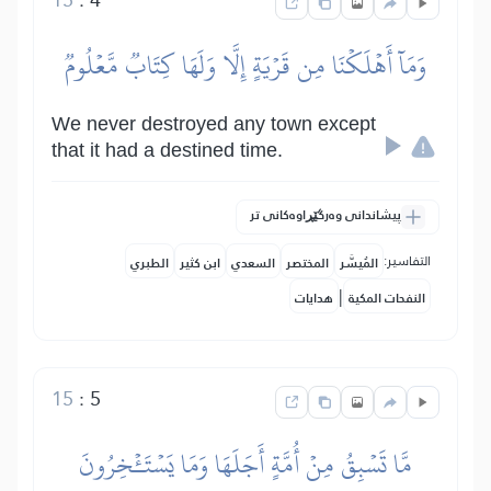
وَمَآ أَهۡلَكۡنَا مِن قَرۡيَةٍ إِلَّا وَلَهَا كِتَابٞ مَّعۡلُومٞ
We never destroyed any town except
that it had a destined time.
پیشاندانی وەرگێڕاوەکانی تر
التفاسير:
المُيسَّر
المختصر
السعدي
ابن كثير
الطبري
|
النفحات المكية
هدايات
15
:
5
مَّا تَسۡبِقُ مِنۡ أُمَّةٍ أَجَلَهَا وَمَا يَسۡتَـٔۡخِرُونَ