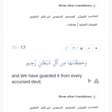
Show other translations
التفاسير:
المُيسَّر
المختصر
السعدي
ابن كثير
الطبري
|
النفحات المكية
هدايات
15
:
17
وَحَفِظۡنَٰهَا مِن كُلِّ شَيۡطَٰنٖ رَّجِيمٍ
and We have guarded it from every
accursed devil,
Show other translations
التفاسير:
المُيسَّر
المختصر
السعدي
ابن كثير
الطبري