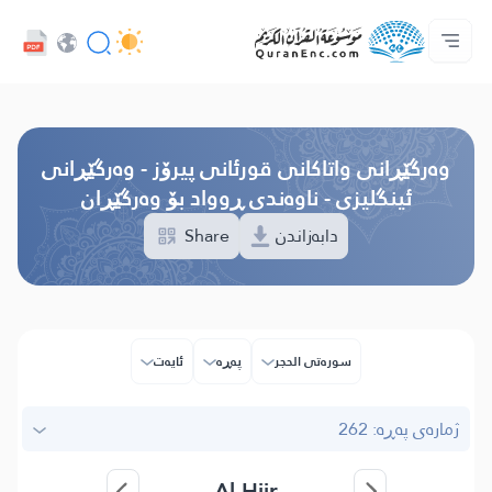
خزمەتگوزاریەکانی پەرەپێدەران - API
پێڕستی وه‌رگێڕاوه‌كان
په‌یوه‌ندیمان پێوه‌ بكه‌
دەربارەی پرۆژە
سه‌ره‌كی
Audio
زمان
Browse Old Version
وه‌رگێڕانی واتاکانی قورئانی پیرۆز - وەرگێڕانی
ئینگلیزی - ناوەندی ڕوواد بۆ وەرگێڕان
Share
دابەزاندن
سوره‌تی الحجر
پەڕە
ئایه‌ت
ژمارەی پەڕە: 262
Al-Hijr