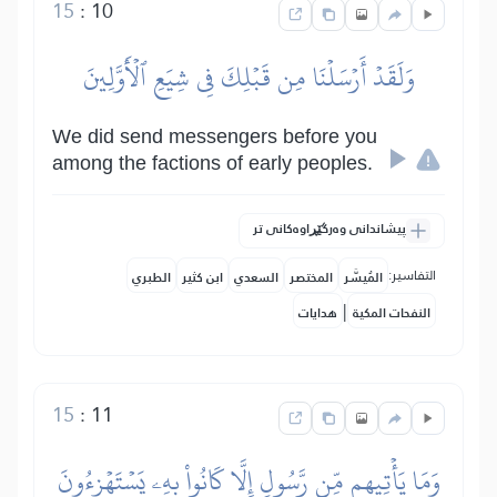
15
:
10
وَلَقَدۡ أَرۡسَلۡنَا مِن قَبۡلِكَ فِي شِيَعِ ٱلۡأَوَّلِينَ
We did send messengers before you
among the factions of early peoples.
پیشاندانی وەرگێڕاوەکانی تر
التفاسير:
المُيسَّر
المختصر
السعدي
ابن كثير
الطبري
|
النفحات المكية
هدايات
15
:
11
وَمَا يَأۡتِيهِم مِّن رَّسُولٍ إِلَّا كَانُواْ بِهِۦ يَسۡتَهۡزِءُونَ