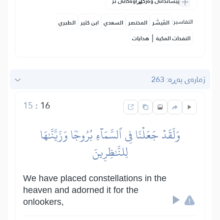
پیشاندانی وەرگێڕاوەکانی تر
التفاسير:
المُيسَّر
المختصر
السعدي
ابن كثير
الطبري
|
النفحات المكية
هدايات
ژمارەی پەڕە: 263
15
:
16
وَلَقَدۡ جَعَلۡنَا فِي ٱلسَّمَآءِ بُرُوجٗا وَزَيَّنَّٰهَا
لِلنَّٰظِرِينَ
We have placed constellations in the
heaven and adorned it for the
onlookers,