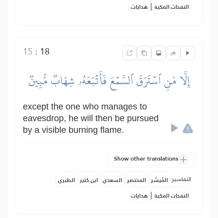
|
النفحات المكية
هدايات
15
:
18
إِلَّا مَنِ ٱسۡتَرَقَ ٱلسَّمۡعَ فَأَتۡبَعَهُۥ شِهَابٞ مُّبِينٞ
except the one who manages to
eavesdrop, he will then be pursued
by a visible burning flame.
Show other translations
التفاسير:
المُيسَّر
المختصر
السعدي
ابن كثير
الطبري
|
النفحات المكية
هدايات