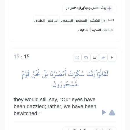
پیشاندانی وەرگێڕاوەکانی تر
التفاسير:
المُيسَّر
المختصر
السعدي
ابن كثير
الطبري
|
النفحات المكية
هدايات
15
:
15
لَقَالُوٓاْ إِنَّمَا سُكِّرَتۡ أَبۡصَٰرُنَا بَلۡ نَحۡنُ قَوۡمٞ
مَّسۡحُورُونَ
they would still say, “Our eyes have
been dazzled; rather, we have been
bewitched.”