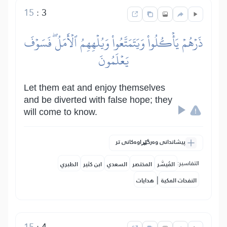
15
:
3
ذَرۡهُمۡ يَأۡكُلُواْ وَيَتَمَتَّعُواْ وَيُلۡهِهِمُ ٱلۡأَمَلُۖ فَسَوۡفَ
يَعۡلَمُونَ
Let them eat and enjoy themselves
and be diverted with false hope; they
will come to know.
پیشاندانی وەرگێڕاوەکانی تر
التفاسير:
المُيسَّر
المختصر
السعدي
ابن كثير
الطبري
|
النفحات المكية
هدايات
15
:
4