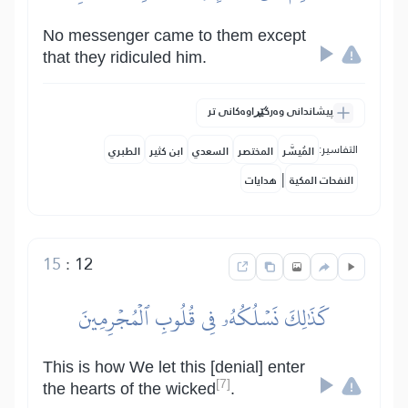
No messenger came to them except
that they ridiculed him.
پیشاندانی وەرگێڕاوەکانی تر
التفاسير:
المُيسَّر
المختصر
السعدي
ابن كثير
الطبري
|
النفحات المكية
هدايات
15
:
12
كَذَٰلِكَ نَسۡلُكُهُۥ فِي قُلُوبِ ٱلۡمُجۡرِمِينَ
This is how We let this [denial] enter
[7]
the hearts of the wicked
.