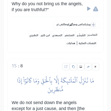
Why do you not bring us the angels,
if you are truthful?”
پیشاندانی وەرگێڕاوەکانی تر
التفاسير:
المُيسَّر
المختصر
السعدي
ابن كثير
الطبري
|
النفحات المكية
هدايات
15
:
8
مَا نُنَزِّلُ ٱلۡمَلَٰٓئِكَةَ إِلَّا بِٱلۡحَقِّ وَمَا كَانُوٓاْ إِذٗا
مُّنظَرِينَ
We do not send down the angels
except for a just cause, and then [the