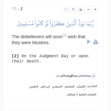
15
:
2
رُّبَمَا يَوَدُّ ٱلَّذِينَ كَفَرُواْ لَوۡ كَانُواْ مُسۡلِمِينَ
[2]
The disbelievers will soon
wish that
they were Muslims.
[2]
On the Judgment Day or upon
their death.
پیشاندانی وەرگێڕاوەکانی تر
التفاسير:
المُيسَّر
المختصر
السعدي
ابن كثير
الطبري
|
النفحات المكية
هدايات