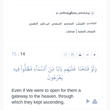
پیشاندانی وەرگێڕاوەکانی تر
التفاسير:
المُيسَّر
المختصر
السعدي
ابن كثير
الطبري
|
النفحات المكية
هدايات
15
:
14
وَلَوۡ فَتَحۡنَا عَلَيۡهِم بَابٗا مِّنَ ٱلسَّمَآءِ فَظَلُّواْ فِيهِ
يَعۡرُجُونَ
Even if We were to open for them a
gateway to the heaven, through
which they kept ascending,