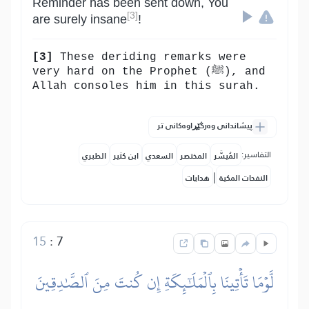
Reminder has been sent down, You
[3]
are surely insane
!
[3]
These deriding remarks were
very hard on the Prophet (ﷺ), and
Allah consoles him in this surah.
پیشاندانی وەرگێڕاوەکانی تر
التفاسير:
المُيسَّر
المختصر
السعدي
ابن كثير
الطبري
|
النفحات المكية
هدايات
15
:
7
لَّوۡمَا تَأۡتِينَا بِٱلۡمَلَٰٓئِكَةِ إِن كُنتَ مِنَ ٱلصَّٰدِقِينَ