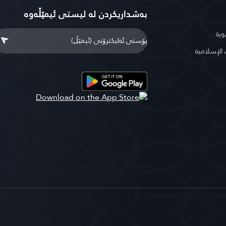
بەشداریکردن لە لیستی ئیمێڵەوە
وية
لإسلامية