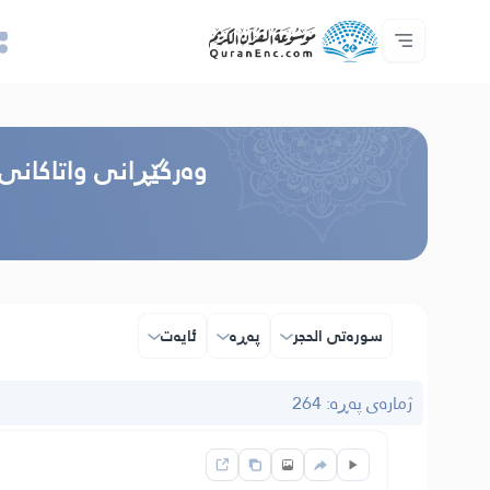
خزمەتگوزاریەکانی پەرەپێدەران - API
پێڕستی وه‌رگێڕاوه‌كان
په‌یوه‌ندیمان پێوه‌ بكه‌
دەربارەی پرۆژە
سه‌ره‌كی
Audio
زمان
Browse Old Version
وه‌رگێڕانی واتاکانی
سوره‌تی الحجر
پەڕە
ئایه‌ت
ژمارەی پەڕە: 264