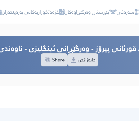
سه‌ره‌كی
پێڕستی وه‌رگێڕاوه‌كان
خزمەتگوزاریەکانی پەرەپێدەران
 قورئانی پیرۆز - وەرگێڕانی ئینگلیزی - ناوەندی
Share
دابەزاندن