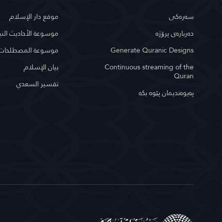
سه‌ره‌كی
موقع دار الإسلام
دەربارەی پرۆژە
موسوعة الأحاديث النب
موسوعة المصطلحات ا
Generate Quranic Designs
بيان الإسلام
Continuous streaming of the
Quran
تفسير السعدي
په‌یوه‌ندیمان پێوه‌ بكه‌