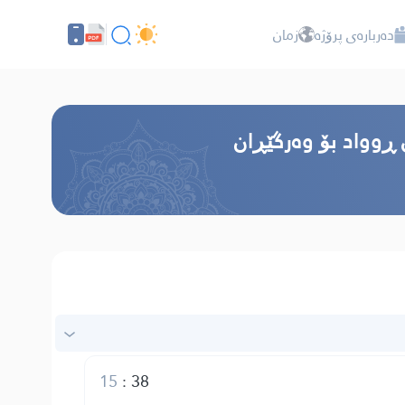
دەربارەی پرۆژە
زمان
 ڕوواد بۆ وەرگێڕان
15
:
38