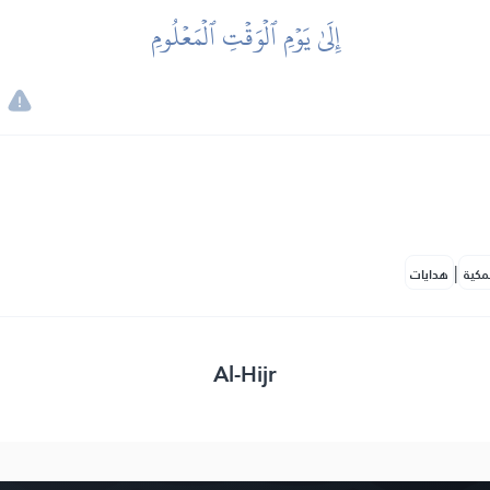
إِلَىٰ يَوۡمِ ٱلۡوَقۡتِ ٱلۡمَعۡلُومِ
|
مكية
هدايات
Al-Hijr