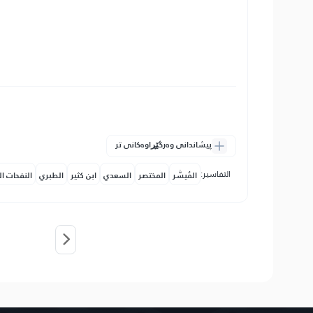
پیشاندانی وەرگێڕاوەکانی تر
التفاسير:
المُيسَّر
المختصر
السعدي
ابن كثير
الطبري
النفحات ال