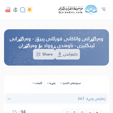
خزمەتگوزاریەکانی پەرەپێدەران - API
پێڕستی وه‌رگێڕاوه‌كان
په‌یوه‌ندیمان پێوه‌ بكه‌
دەربارەی پرۆژە
سه‌ره‌كی
Audio
زمان
Browse Old Version
وه‌رگێڕانی واتاکانی قورئانی پیرۆز - وەرگێڕانی
ئینگلیزی - ناوەندی ڕوواد بۆ وەرگێڕان
Share
دابەزاندن
سوره‌تی الحجر
پەڕە
ئایه‌ت
ژمارەی پەڕە: 267
15
:
94