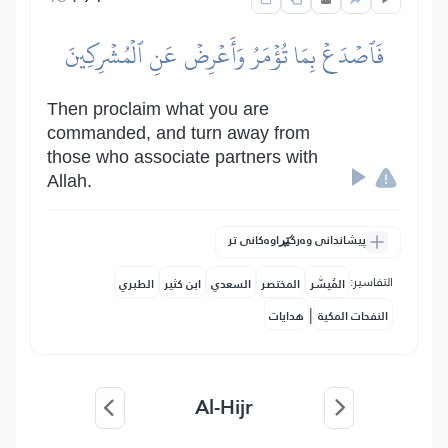
فَٱصۡدَعۡ بِمَا تُؤۡمَرُ وَأَعۡرِضۡ عَنِ ٱلۡمُشۡرِكِينَ
Then proclaim what you are
commanded, and turn away from
those who associate partners with
Allah.
پیشاندانی وەرگێڕاوەکانی تر
التفاسير:
المُيسَّر
المختصر
السعدي
ابن كثير
الطبري
|
النفحات المكية
هدايات
Al-Hijr