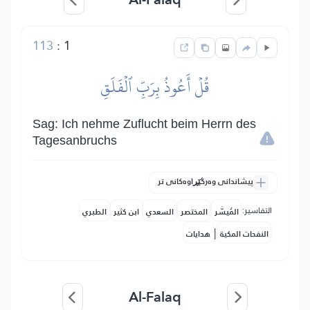
113
:
1
قُلۡ أَعُوذُ بِرَبِّ ٱلۡفَلَقِ
Sag: Ich nehme Zuflucht beim Herrn des
Tagesanbruchs
پیشاندانی وەرگێڕاوەکانی تر
التفاسير:
المُيسَّر
المختصر
السعدي
ابن كثير
الطبري
|
النفحات المكية
هدايات
Al-Falaq