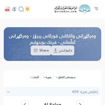
خزمەتگوزاریەکانی پەرەپێدەران - API
پێڕستی وه‌رگێڕاوه‌كان
په‌یوه‌ندیمان پێوه‌ بكه‌
دەربارەی پرۆژە
سه‌ره‌كی
Audio
زمان
Browse Old Version
وه‌رگێڕانی واتاکانی قورئانی پیرۆز - وەرگێڕانی
ئەڵمانی - فرنك بوبنهایم
Share
دابەزاندن
سوره‌تی الفلق
پەڕە
ئایه‌ت
ژمارەی پەڕە: 604
Al-Falaq