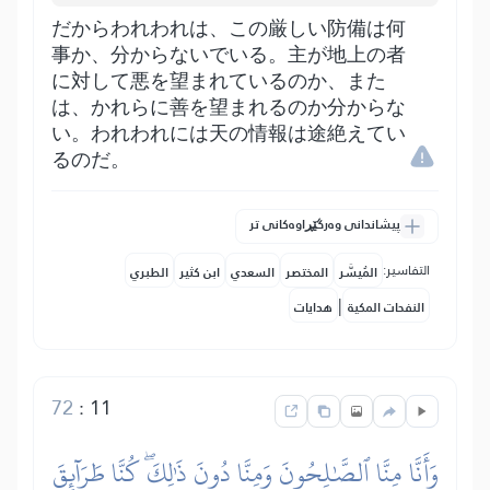
だからわれわれは、この厳しい防備は何
事か、分からないでいる。主が地上の者
に対して悪を望まれているのか、また
は、かれらに善を望まれるのか分からな
い。われわれには天の情報は途絶えてい
るのだ。
پیشاندانی وەرگێڕاوەکانی تر
التفاسير:
المُيسَّر
المختصر
السعدي
ابن كثير
الطبري
|
النفحات المكية
هدايات
72
:
11
وَأَنَّا مِنَّا ٱلصَّٰلِحُونَ وَمِنَّا دُونَ ذَٰلِكَۖ كُنَّا طَرَآئِقَ