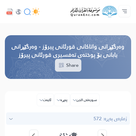
زمان
Audio
سه‌ره‌كی
دەربارەی پرۆژە
په‌یوه‌ندیمان پێوه‌ بكه‌
پێڕستی وه‌رگێڕاوه‌كان
خزمەتگوزاریەکانی پەرەپێدەران - API
Browse Old Version
وه‌رگێڕانی واتاکانی قورئانی پیرۆز - وەرگێڕانی
یابانی بۆ پوختەی تەفسیری قورئانی پیرۆز
Share
سوره‌تی الجن
پەڕە
ئایه‌ت
ژمارەی پەڕە: 572
ジン章