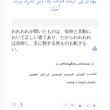
يَهۡدِيٓ إِلَى ٱلرُّشۡدِ فَـَٔامَنَّا بِهِۦۖ وَلَن نُّشۡرِكَ بِرَبِّنَآ
أَحَدٗا
われわれが聞いたものは、信仰と言動に
おいて正しい道であり、だからわれわれ
は信仰し、主に類する何ものも配さな
い。
پیشاندانی وەرگێڕاوەکانی تر
التفاسير:
المُيسَّر
المختصر
السعدي
ابن كثير
الطبري
|
النفحات المكية
هدايات
72
:
3