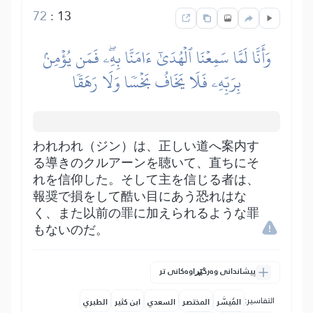
72
:
13
وَأَنَّا لَمَّا سَمِعۡنَا ٱلۡهُدَىٰٓ ءَامَنَّا بِهِۦۖ فَمَن يُؤۡمِنۢ
بِرَبِّهِۦ فَلَا يَخَافُ بَخۡسٗا وَلَا رَهَقٗا
われわれ（ジン）は、正しい道へ案内す
る導きのクルアーンを聴いて、直ちにそ
れを信仰した。そして主を信じる者は、
報奨で損をして酷い目にあう恐れはな
く、また以前の罪に加えられるような罪
もないのだ。
پیشاندانی وەرگێڕاوەکانی تر
التفاسير:
المُيسَّر
المختصر
السعدي
ابن كثير
الطبري