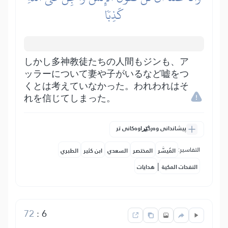
كَذِبٗا
しかし多神教徒たちの人間もジンも、ア
ッラーについて妻や子がいるなど嘘をつ
くとは考えていなかった。われわれはそ
れを信じてしまった。
پیشاندانی وەرگێڕاوەکانی تر
التفاسير:
المُيسَّر
المختصر
السعدي
ابن كثير
الطبري
|
النفحات المكية
هدايات
72
:
6