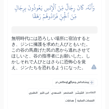
وَأَنَّهُۥ كَانَ رِجَالٞ مِّنَ ٱلۡإِنسِ يَعُوذُونَ بِرِجَالٖ
مِّنَ ٱلۡجِنِّ فَزَادُوهُمۡ رَهَقٗا
無明時代には恐ろしい場所に宿泊すると
き、ジンに擁護を求めた人びともいた。
この谷の馬鹿げた民の悪から逃れさせて
ほしいと、谷の指導者にお願いした。し
かしそれで人びとはさらに恐怖心を覚
え、ジンたちを恐れるようになった。
پیشاندانی وەرگێڕاوەکانی تر
التفاسير:
المُيسَّر
المختصر
السعدي
ابن كثير
الطبري
|
النفحات المكية
هدايات