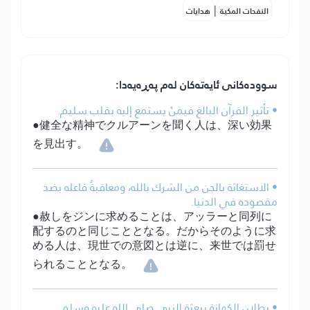
|
النفحات المكية
هدايات
سوودەکانی ئایەتەکان لەم پەڕەیەدا:
• تأثير القرآن البالغ فيمَنْ يستمع إليه بقلب سليم.
●健全な精神でクルアーンを聞く人は、深い効果
を見出す。
• الاستغاثة بالجن من الشرك بالله، ومعاقبةُ فاعله بضد
مقصوده في الدنيا.
●赦しをジンに求めることは、アッラーと同列に
配するのと同じこととなる。だからそのように求
める人は、現世での意図とは逆に、来世では罰せ
られることとなる。
• بطلان الكهانة ببعثة النبي صلى الله عليه وسلم.