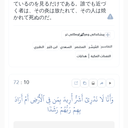
ているのを見るだけである。誰でも近づ
く者は、その炎は放たれて、その人は焼
かれて死ぬのだ。
پیشاندانی وەرگێڕاوەکانی تر
التفاسير:
المُيسَّر
المختصر
السعدي
ابن كثير
الطبري
|
النفحات المكية
هدايات
72
:
10
وَأَنَّا لَا نَدۡرِيٓ أَشَرٌّ أُرِيدَ بِمَن فِي ٱلۡأَرۡضِ أَمۡ أَرَادَ
بِهِمۡ رَبُّهُمۡ رَشَدٗا