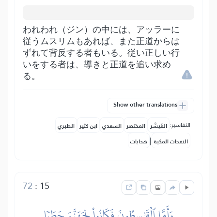
われわれ（ジン）の中には、アッラーに
従うムスリムもあれば、また正道からは
ずれて背反する者もいる。従い正しい行
いをする者は、導きと正道を追い求め
る。
Show other translations
التفاسير:
المُيسَّر
المختصر
السعدي
ابن كثير
الطبري
|
النفحات المكية
هدايات
72
:
15
وَأَمَّا ٱلۡقَٰسِطُونَ فَكَانُواْ لِجَهَنَّمَ حَطَبٗا