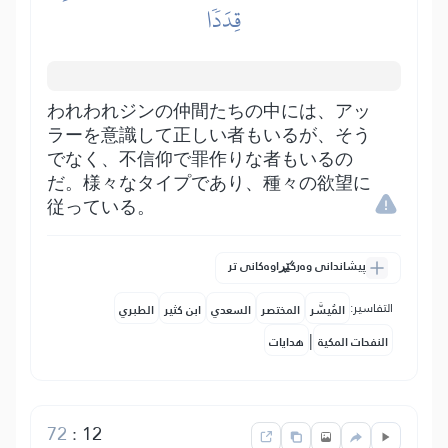
قِدَدٗا
われわれジンの仲間たちの中には、アッ
ラーを意識して正しい者もいるが、そう
でなく、不信仰で罪作りな者もいるの
だ。様々なタイプであり、種々の欲望に
従っている。
پیشاندانی وەرگێڕاوەکانی تر
التفاسير:
المُيسَّر
المختصر
السعدي
ابن كثير
الطبري
|
النفحات المكية
هدايات
72
:
12