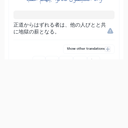
正道からはずれる者は、他の人びとと共
に地獄の薪となる。
Show other translations
التفاسير:
المُيسَّر
المختصر
السعدي
ابن كثير
الطبري
|
النفحات المكية
هدايات
72
:
16
وَأَلَّوِ ٱسۡتَقَٰمُواْ عَلَى ٱلطَّرِيقَةِ لَأَسۡقَيۡنَٰهُم مَّآءً
غَدَقٗا