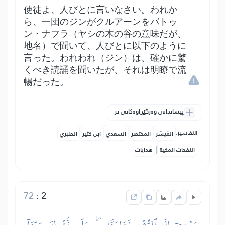
使徒よ、人びとに言いなさい。われか
ら、一団のジンがクルアーンをバトゥ
ン・ナフラ（ヤシの木の谷の意味だが、
地名）で聞いて、人びとに以下のように
言った。われわれ（ジン）は、確かに驚
くべき読誦を聞いたが、それは明瞭で流
暢だった。
پیشاندانی وەرگێڕاوەکانی تر
التفاسير:
المُيسَّر
المختصر
السعدي
ابن كثير
الطبري
|
النفحات المكية
هدايات
72
:
2