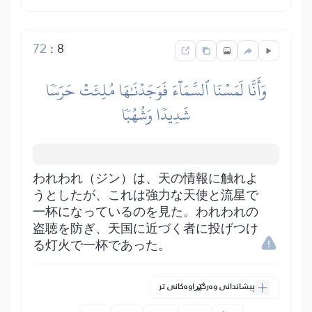
72
:
8
وَأَنَّا لَمَسۡنَا ٱلسَّمَآءَ فَوَجَدۡنَٰهَا مُلِئَتۡ حَرَسٗا
شَدِيدٗا وَشُهُبٗا
われわれ（ジン）は、天の情報に触れよ
うとしたが、これは強力な天使と流星で
一杯になっているのを見た。われわれの
盗聴を防ぎ、天国に近づく者に投げつけ
る灯火で一杯であった。
پیشاندانی وەرگێڕاوەکانی تر