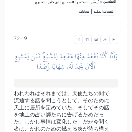
التفاسير:
المُيسَّر
المختصر
السعدي
ابن كثير
الطبري
|
النفحات المكية
هدايات
72
:
9
وَأَنَّا كُنَّا نَقۡعُدُ مِنۡهَا مَقَٰعِدَ لِلسَّمۡعِۖ فَمَن يَسۡتَمِعِ
ٱلۡأٓنَ يَجِدۡ لَهُۥ شِهَابٗا رَّصَدٗا
われわれはそれまでは、天使たちの間で
流通する話を聞こうとして、そのために
天上に居所を定めていた。そしてその話
を地上の占い師たちに告げるためだっ
た。しかし事情は変化した。だが今聞く
者は、かれのための燃える炎が待ち構え