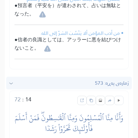
●預言者（平安を）が遣わされて、占いは無駄と
なった。
• من أدب المؤمن ألا يَنْسُبَ الشرّ إلى الله.
●信者の良識としては、アッラーに悪を結びつけ
ないこと。
ژمارەی پەڕە: 573
72
:
14
وَأَنَّا مِنَّا ٱلۡمُسۡلِمُونَ وَمِنَّا ٱلۡقَٰسِطُونَۖ فَمَنۡ أَسۡلَمَ
فَأُوْلَٰٓئِكَ تَحَرَّوۡاْ رَشَدٗا