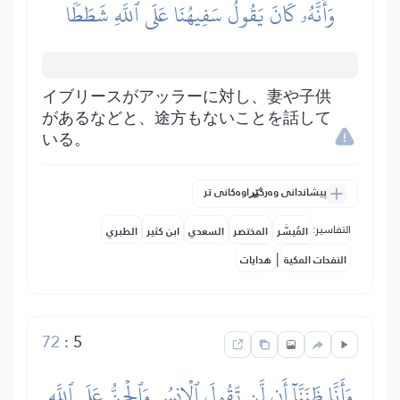
وَأَنَّهُۥ كَانَ يَقُولُ سَفِيهُنَا عَلَى ٱللَّهِ شَطَطٗا
イブリースがアッラーに対し、妻や子供
があるなどと、途方もないことを話して
いる。
پیشاندانی وەرگێڕاوەکانی تر
التفاسير:
المُيسَّر
المختصر
السعدي
ابن كثير
الطبري
|
النفحات المكية
هدايات
72
:
5
وَأَنَّا ظَنَنَّآ أَن لَّن تَقُولَ ٱلۡإِنسُ وَٱلۡجِنُّ عَلَى ٱللَّهِ