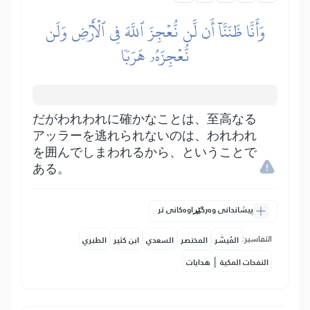
وَأَنَّا ظَنَنَّآ أَن لَّن نُّعۡجِزَ ٱللَّهَ فِي ٱلۡأَرۡضِ وَلَن
نُّعۡجِزَهُۥ هَرَبٗا
だがわれわれに確かなことは、至高なる
アッラーを逃れられないのは、われわれ
を囲んでしまわれるから、ということで
ある。
پیشاندانی وەرگێڕاوەکانی تر
التفاسير:
المُيسَّر
المختصر
السعدي
ابن كثير
الطبري
|
النفحات المكية
هدايات