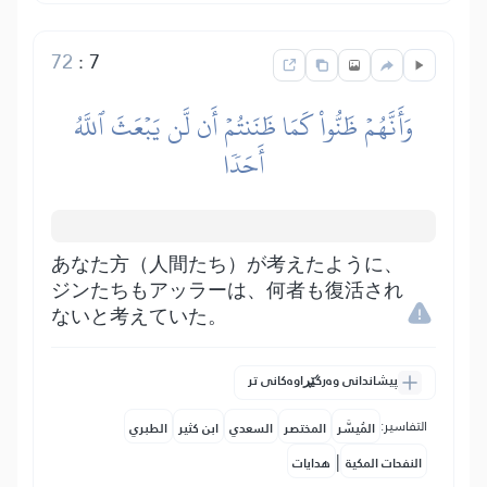
72
:
7
وَأَنَّهُمۡ ظَنُّواْ كَمَا ظَنَنتُمۡ أَن لَّن يَبۡعَثَ ٱللَّهُ
أَحَدٗا
あなた方（人間たち）が考えたように、
ジンたちもアッラーは、何者も復活され
ないと考えていた。
پیشاندانی وەرگێڕاوەکانی تر
التفاسير:
المُيسَّر
المختصر
السعدي
ابن كثير
الطبري
|
النفحات المكية
هدايات