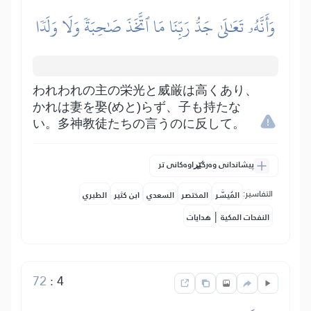
وَأَنَّهُۥ تَعَٰلَىٰ جَدُّ رَبِّنَا مَا ٱتَّخَذَ صَٰحِبَةٗ وَلَا وَلَدٗا
われわれの主の栄光と威厳は高くあり、
かれは妻を娶(めと)らず、子も持たな
い。多神教徒たちの言うのに反して。
پیشاندانی وەرگێڕاوەکانی تر
التفاسير:
المُيسَّر
المختصر
السعدي
ابن كثير
الطبري
|
النفحات المكية
هدايات
72
:
4