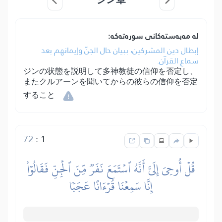
لە مەبەستەکانی سورەتەکە:
إبطال دين المشركين، ببيان حال الجنّ وإيمانهم بعد
سماع القرآن.
ジンの状態を説明して多神教徒の信仰を否定し、
またクルアーンを聞いてからの彼らの信仰を否定
すること
72
:
1
قُلۡ أُوحِيَ إِلَيَّ أَنَّهُ ٱسۡتَمَعَ نَفَرٞ مِّنَ ٱلۡجِنِّ فَقَالُوٓاْ
إِنَّا سَمِعۡنَا قُرۡءَانًا عَجَبٗا