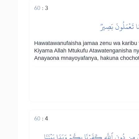
60
:
3
َا تَعۡمَلُونَ بَصِيرٞ
Hawatawanufaisha jamaa zenu wa karibu wa
Kiyama Allah Mtukufu Atawatenganisha ny
Anayaona mnayoyafanya, hakuna chochot
60
:
4
ُدُونَ مِن دُونِ ٱللَّهِ كَفَرۡنَا بِكُمۡ وَبَدَا بَيۡنَنَا