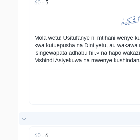
60
:
5
ُ ٱلۡحَكِيمُ
Mola wetu! Usitufanye ni mtihani wenye k
kwa kutuepusha na Dini yetu, au wakawa 
isingewapata adhabu hii,» na hapo wakazi
Mshindi Asiyekuwa na mwenye kushindan
60
:
6