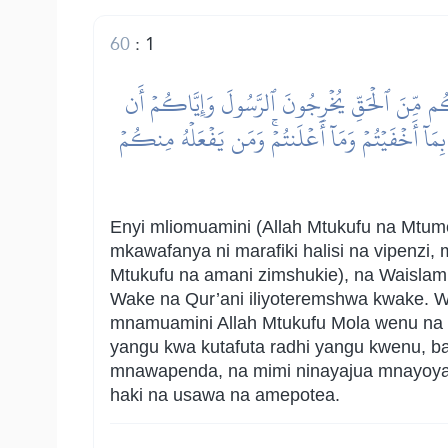
60
:
1
ٓءَكُم مِّنَ ٱلۡحَقِّ يُخۡرِجُونَ ٱلرَّسُولَ وَإِيَّاكُمۡ أَن
 بِمَآ أَخۡفَيۡتُمۡ وَمَآ أَعۡلَنتُمۡۚ وَمَن يَفۡعَلۡهُ مِنكُمۡ
Enyi mliomuamini (Allah Mtukufu na Mtu
mkawafanya ni marafiki halisi na vipenz
Mtukufu na amani zimshukie), na Waislam
Wake na Qur’ani iliyoteremshwa kwake. 
mnamuamini Allah Mtukufu Mola wenu na m
yangu kwa kutafuta radhi yangu kwenu, b
mnawapenda, na mimi ninayajua mnayoyaf
haki na usawa na amepotea.