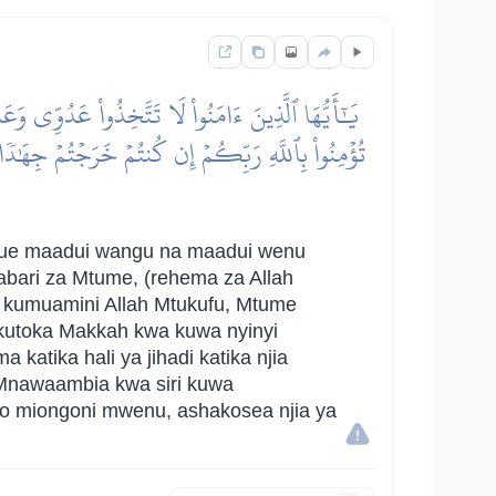
يَٰٓأَيُّهَا ٱلَّذِينَ ءَامَنُواْ لَا تَتَّخِذُواْ عَدُوِّي وَ
تُؤۡمِنُواْ بِٱللَّهِ رَبِّكُمۡ إِن كُنتُمۡ خَرَجۡتُمۡ جِهَٰدٗا فِ
ukue maadui wangu na maadui wenu
bari za Mtume, (rehema za Allah
a kumuamini Allah Mtukufu, Mtume
kutoka Makkah kwa kuwa nyinyi
tika hali ya jihadi katika njia
 Mnawaambia kwa siri kuwa
o miongoni mwenu, ashakosea njia ya