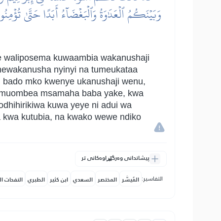
وَبَيۡنَكُمُ ٱلۡعَدَٰوَةُ وَٱلۡبَغۡضَآءُ أَبَدًا حَتَّىٰ تُؤۡمِنُوا
aye waliposema kuwaambia wakanushaji
Tumewakanusha nyinyi na tumeukataa
amu bado mko kwenye ukanushaji wenu,
a kumuombea msamaha baba yake, kwa
podhihirikiwa kuwa yeye ni adui wa
 kwa kutubia, na kwako wewe ndiko
پیشاندانی وەرگێڕاوەکانی تر
التفاسير:
المُيسَّر
المختصر
السعدي
ابن كثير
الطبري
النفحات ال