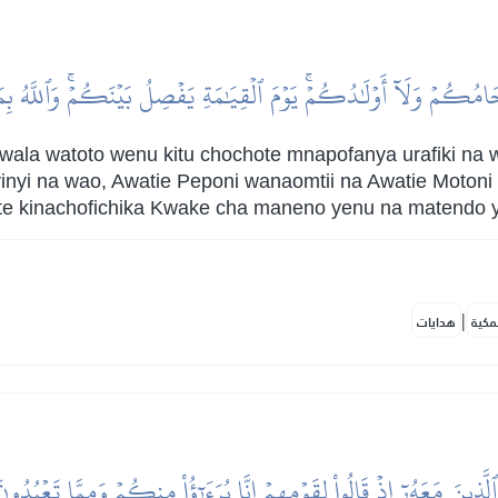
مُكُمۡ وَلَآ أَوۡلَٰدُكُمۡۚ يَوۡمَ ٱلۡقِيَٰمَةِ يَفۡصِلُ بَيۡنَكُمۡۚ وَٱللَّهُ بِم
la watoto wenu kitu chochote mnapofanya urafiki na wa
inyi na wao, Awatie Peponi wanaomtii na Awatie Motoni
e kinachofichika Kwake cha maneno yenu na matendo 
|
مكية
هدايات
َّذِينَ مَعَهُۥٓ إِذۡ قَالُواْ لِقَوۡمِهِمۡ إِنَّا بُرَءَٰٓؤُاْ مِنكُمۡ وَمِمَّا تَعۡب