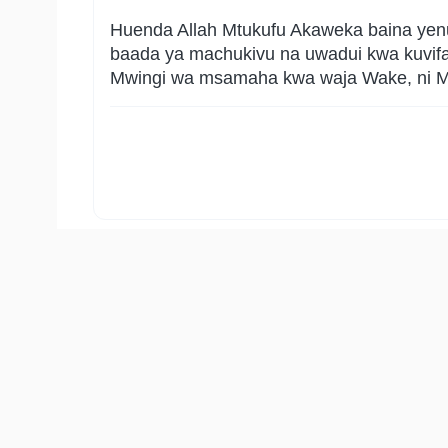
Huenda Allah Mtukufu Akaweka baina yenu
baada ya machukivu na uwadui kwa kuvifany
Mwingi wa msamaha kwa waja Wake, ni 
60
:
8
اْ إِلَيۡهِمۡۚ إِنَّ ٱللَّهَ يُحِبُّ ٱلۡمُقۡسِطِينَ
Allah Mtukufu Hawakatazi, (enyi Waumini
kutoka majumbani mwenu, na kuwafanyia
wanaofanya uadilifu katika maneno yao n