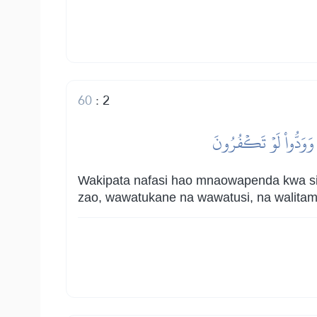
60
:
2
 وَوَدُّواْ لَوۡ تَكۡفُرُونَ
Wakipata nafasi hao mnaowapenda kwa si
zao, wawatukane na wawatusi, na walitam