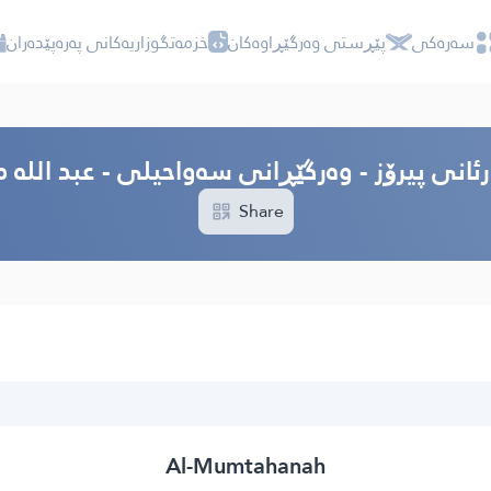
سه‌ره‌كی
پێڕستی وه‌رگێڕاوه‌كان
خزمەتگوزاریەکانی پەرەپێدەران
رئانی پیرۆز - وەرگێڕانی سەواحیلی - عبد الله
Share
Al-Mumtahanah