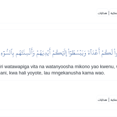
|
مكية
هدايات
لَكُمۡ أَعۡدَآءٗ وَيَبۡسُطُوٓاْ إِلَيۡكُمۡ أَيۡدِيَهُمۡ وَأَلۡسِنَتَهُم بِٱلسُّوٓءِ
ri watawapiga vita na watanyoosha mikono yao kwenu,
ani, kwa hali yoyote, lau mngekanusha kama wao.
|
مكية
هدايات