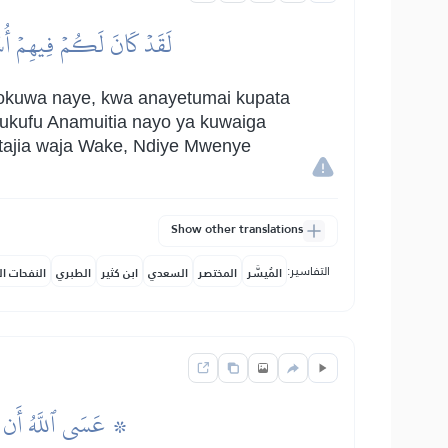
لَقَدۡ كَانَ لَكُمۡ فِيهِمۡ أُسۡوَة
liokuwa naye, kwa anayetumai kupata
tukufu Anamuitia nayo ya kuwaiga
itajia waja Wake, Ndiye Mwenye
Show other translations
التفاسير:
المُيسَّر
المختصر
السعدي
ابن كثير
الطبري
النفحات ال
عَسَى ٱللَّهُ أَن يَجۡعَل