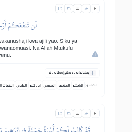
لَن تَنفَعَكُمۡ أَرۡحَا
kanushaji kwa ajili yao. Siku ya
 wanaomuasi. Na Allah Mtukufu
yenu.
پیشاندانی وەرگێڕاوەکانی تر
التفاسير:
المُيسَّر
المختصر
السعدي
ابن كثير
الطبري
النفحات ال
قَدۡ كَانَتۡ لَكُمۡ أُسۡوَةٌ حَسَنَةٞ فِيٓ إِبۡرَٰهِيمَ وَٱل