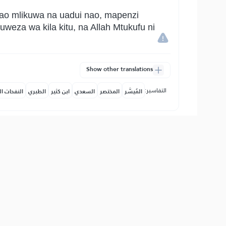
bao mlikuwa na uadui nao, mapenzi
weza wa kila kitu, na Allah Mtukufu ni
Show other translations
التفاسير:
المُيسَّر
المختصر
السعدي
ابن كثير
الطبري
النفحات ال
لَّا يَنۡهَىٰكُمُ ٱللَّهُ عَنِ ٱلَّذِينَ لَمۡ يُقَٰت
ta kwa ajili ya dini wala hawakuwatoa
ah Mtukufu Anawapenda wale