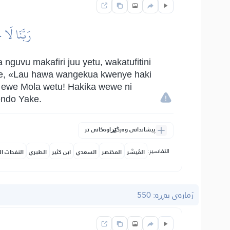
رَبَّنَا لَا 
guvu makafiri juu yetu, wakatufitini
eme, «Lau hawa wangekua kwenye haki
, ewe Mola wetu! Hakika wewe ni
endo Yake.
پیشاندانی وەرگێڕاوەکانی تر
التفاسير:
المُيسَّر
المختصر
السعدي
ابن كثير
الطبري
النفحات ال
ژمارەی پەڕە: 550