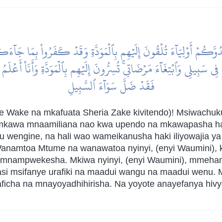
عَدُوَّكُمۡ أَوۡلِيَآءَ تُلۡقُونَ إِلَيۡهِم بِٱلۡمَوَدَّةِ وَقَدۡ كَفَرُواْ بِمَا جَا
ي سَبِيلِي وَٱبۡتِغَآءَ مَرۡضَاتِيۚ تُسِرُّونَ إِلَيۡهِم بِٱلۡمَوَدَّةِ وَأَنَا۠ أَعۡلَمُ
فَقَدۡ ضَلَّ سَوَآءَ ٱلسَّبِيلِ
me Wake na mkafuata Sheria Zake kivitendo)! Msiwach
i, mkawa mnaamiliana nao kwa upendo na mkawapasha ha
u wengine, na hali wao wameikanusha haki iliyowajia y
Wanamtoa Mtume na wanawatoa nyinyi, (enyi Waumini), 
nampwekesha. Mkiwa nyinyi, (enyi Waumini), mmehama ka
asi msifanye urafiki na maadui wangu na maadui wenu.
icha na mnayoyadhihirisha. Na yoyote anayefanya hivy