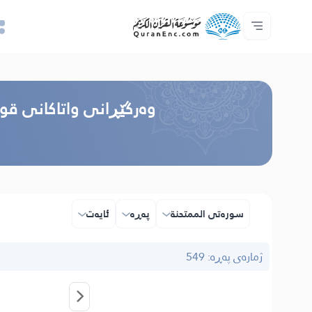
خزمەتگوزاریەکانی پەرەپێدەران - API
پێڕستی وه‌رگێڕاوه‌كان
په‌یوه‌ندیمان پێوه‌ بكه‌
دەربارەی پرۆژە
سه‌ره‌كی
Audio
زمان
Browse Old Version
وه‌رگێڕانی واتاکانی قو
سوره‌تی الممتحنة
پەڕە
ئایه‌ت
ژمارەی پەڕە: 549