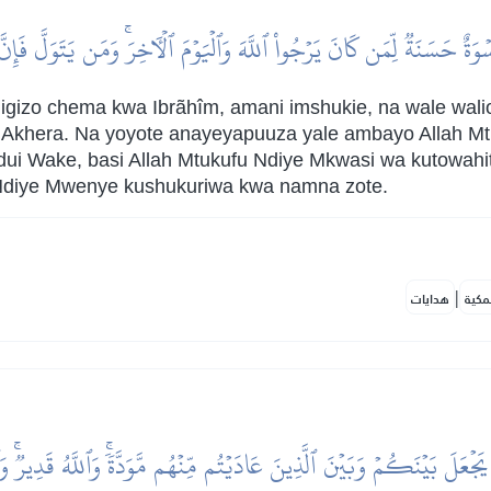
ٌ حَسَنَةٞ لِّمَن كَانَ يَرۡجُواْ ٱللَّهَ وَٱلۡيَوۡمَ ٱلۡأٓخِرَۚ وَمَن يَتَوَلَّ فَإِنَّ 
kiigizo chema kwa Ibrãhîm, amani imshukie, na wale wa
na Akhera. Na yoyote anayeyapuuza yale ambayo Allah M
dui Wake, basi Allah Mtukufu Ndiye Mkwasi wa kutowah
 Ndiye Mwenye kushukuriwa kwa namna zote.
|
مكية
هدايات
َ بَيۡنَكُمۡ وَبَيۡنَ ٱلَّذِينَ عَادَيۡتُم مِّنۡهُم مَّوَدَّةٗۚ وَٱللَّهُ قَدِيرٞۚ وَٱل