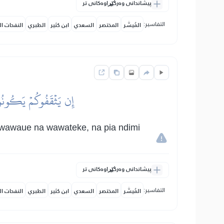
پیشاندانی وەرگێڕاوەکانی تر
التفاسير:
المُيسَّر
المختصر
السعدي
ابن كثير
الطبري
النفحات ال
إِن يَثۡقَفُوكُمۡ يَكُونُواْ 
 wawaue na wawateke, na pia ndimi
پیشاندانی وەرگێڕاوەکانی تر
التفاسير:
المُيسَّر
المختصر
السعدي
ابن كثير
الطبري
النفحات ال