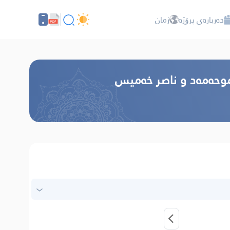
دەربارەی پرۆژە
زمان
 موحەمەد و ناصر خەميس