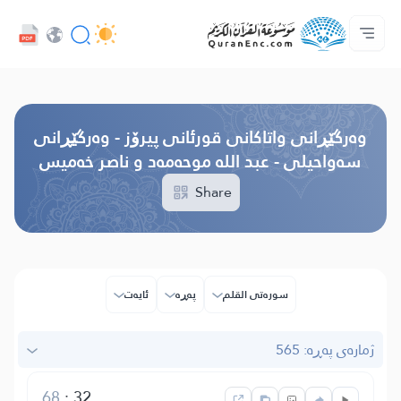
خزمەتگوزاریەکانی پەرەپێدەران - API
پێڕستی وه‌رگێڕاوه‌كان
په‌یوه‌ندیمان پێوه‌ بكه‌
دەربارەی پرۆژە
سه‌ره‌كی
Audio
زمان
Browse Old Version
وه‌رگێڕانی واتاکانی قورئانی پیرۆز - وەرگێڕانی
سەواحیلی - عبد الله موحەمەد و ناصر خەميس
Share
سوره‌تی القلم
پەڕە
ئایه‌ت
ژمارەی پەڕە: 565
68
:
32