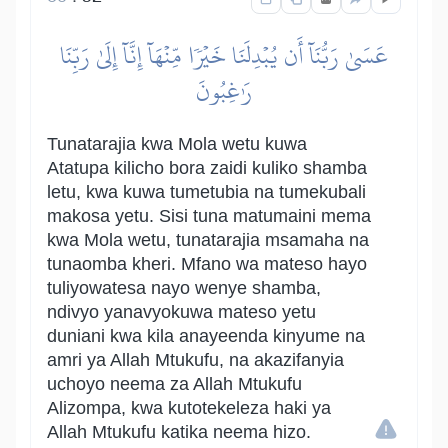
عَسَىٰ رَبُّنَآ أَن يُبۡدِلَنَا خَيۡرٗا مِّنۡهَآ إِنَّآ إِلَىٰ رَبِّنَا
رَٰغِبُونَ
Tunatarajia kwa Mola wetu kuwa
Atatupa kilicho bora zaidi kuliko shamba
letu, kwa kuwa tumetubia na tumekubali
makosa yetu. Sisi tuna matumaini mema
kwa Mola wetu, tunatarajia msamaha na
tunaomba kheri. Mfano wa mateso hayo
tuliyowatesa nayo wenye shamba,
ndivyo yanavyokuwa mateso yetu
duniani kwa kila anayeenda kinyume na
amri ya Allah Mtukufu, na akazifanyia
uchoyo neema za Allah Mtukufu
Alizompa, kwa kutotekeleza haki ya
Allah Mtukufu katika neema hizo.