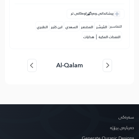
پیشاندانی وەرگێڕاوەکانی تر
التفاسير:
المُيسَّر
المختصر
السعدي
ابن كثير
الطبري
|
النفحات المكية
هدايات
Al-Qalam
سه‌ره‌كی
دەربارەی پرۆژە
Generate Quranic Designs