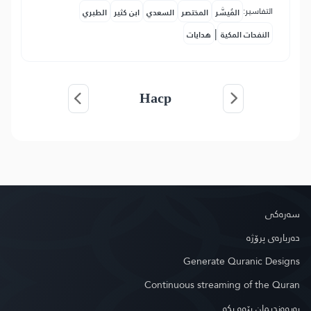
التفاسير:
المُيسَّر
المختصر
السعدي
ابن كثير
الطبري
|
النفحات المكية
هدايات
Наср
سه‌ره‌كی
دەربارەی پرۆژە
Generate Quranic Designs
Continuous streaming of the Quran
په‌یوه‌ندیمان پێوه‌ بكه‌