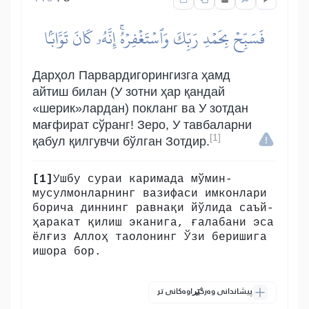
فَسَبِّحۡ بِحَمۡدِ رَبِّكَ وَٱسۡتَغۡفِرۡهُۚ إِنَّهُۥ كَانَ تَوَّابَۢا
Дарҳол Парвардигорингизга ҳамд
айтиш билан (У зотни ҳар қандай
«шерик»лардан) покланг ва У зотдан
мағфират сўранг! Зеро, У тавбаларни
[1]
қабул қилгувчи бўлган Зотдир.
[1]
Ушбу сураи каримада мўмин-
мусулмонларнинг вазифаси имконлари
борича диннинг равнақи йўлида саъй-
ҳаракат қилиш эканига, ғалабани эса
ёлғиз Аллоҳ таолонинг Ўзи беришига
ишора бор.
پیشاندانی وەرگێڕاوەکانی تر