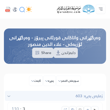
خزمەتگوزاریەکانی پەرەپێدەران - API
پێڕستی وه‌رگێڕاوه‌كان
په‌یوه‌ندیمان پێوه‌ بكه‌
دەربارەی پرۆژە
سه‌ره‌كی
Audio
زمان
Browse Old Version
وه‌رگێڕانی واتاکانی قورئانی پیرۆز - وەرگێڕانی
ئۆزبەکی - علاء الدين منصور
Share
دابەزاندن
سوره‌تی النصر
پەڕە
ئایه‌ت
ژمارەی پەڕە: 603
110
:
3