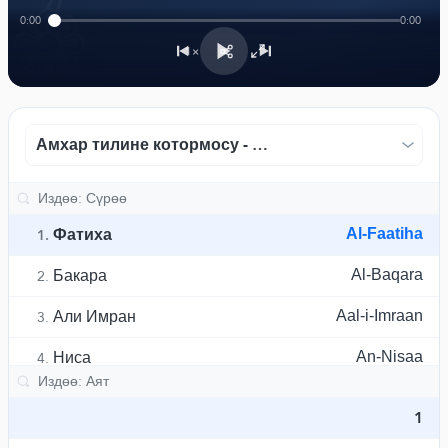
﴾
0:00
0:00
1×
Амхар тилине котормосу - Африка академиясы
Фатиха
Al-Faatiha
1.
Бакара
Al-Baqara
2.
Али Имран
Aal-i-Imraan
3.
Ниса
An-Nisaa
4.
Маида
Al-Maaida
5.
1
Анъам
Al-An'aam
6.