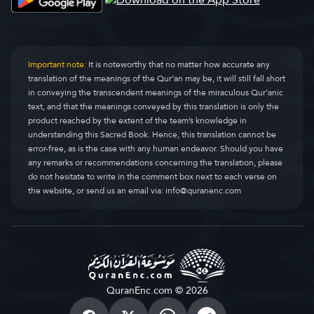
Анкабут
Al-Ankaboot
29.
Рум
Ar-Room
30.
Important note:
It is noteworthy that no matter how accurate any
translation of the meanings of the Qur’an may be, it will still fall short
Лукман
Luqman
31.
in conveying the transcendent meanings of the miraculous Qur’anic
text, and that the meanings conveyed by this translation is only the
сажда
As-Sajda
32.
product reached by the extent of the team’s knowledge in
understanding this Sacred Book. Hence, this translation cannot be
Ахзаб
Al-Ahzaab
33.
error-free, as is the case with any human endeavor. Should you have
any remarks or recommendations concerning the translation, please
Саба
Saba
34.
do not hesitate to write in the comment box next to each verse on
the website, or send us an email via:
info@quranenc.com
фaатыр
Faatir
35.
Ya Sin
Yaseen
36.
ас-Саффат
As-Saaffaat
37.
Сод
Saad
38.
QuranEnc.com © 2026