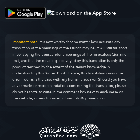
Касас
Al-Qasas
28.
Анкабут
Al-Ankaboot
29.
Рум
Ar-Room
30.
Important note:
It is noteworthy that no matter how accurate any
translation of the meanings of the Qur’an may be, it will still fall short
Лукман
Luqman
31.
in conveying the transcendent meanings of the miraculous Qur’anic
text, and that the meanings conveyed by this translation is only the
сажда
As-Sajda
32.
product reached by the extent of the team’s knowledge in
understanding this Sacred Book. Hence, this translation cannot be
Ахзаб
Al-Ahzaab
33.
error-free, as is the case with any human endeavor. Should you have
any remarks or recommendations concerning the translation, please
Саба
Saba
34.
do not hesitate to write in the comment box next to each verse on
the website, or send us an email via:
info@quranenc.com
фaатыр
Faatir
35.
Ya Sin
Yaseen
36.
ас-Саффат
As-Saaffaat
37.