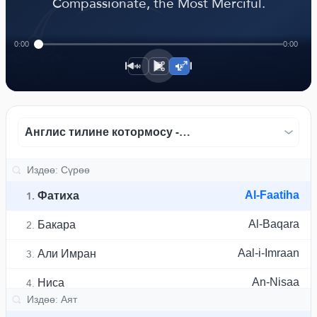
﴾
Compassionate, the Most Merciful.
0:00
0:00
1×
Англис тилине котормосу - котормолорду изилдөө
Фатиха
Al-Faatiha
1.
Бакара
Al-Baqara
2.
Али Имран
Aal-i-Imraan
3.
Ниса
An-Nisaa
4.
Маида
Al-Maaida
5.