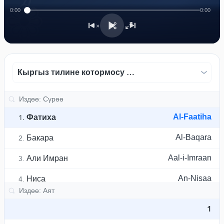
﴾
0:00
0:00
1×
Кыргыз тилине котормосу - Шамсуддин Хакимов
Фатиха
Al-Faatiha
1.
Бакара
Al-Baqara
2.
Али Имран
Aal-i-Imraan
3.
Ниса
An-Nisaa
4.
Маида
Al-Maaida
5.
1
Анъам
Al-An'aam
6.