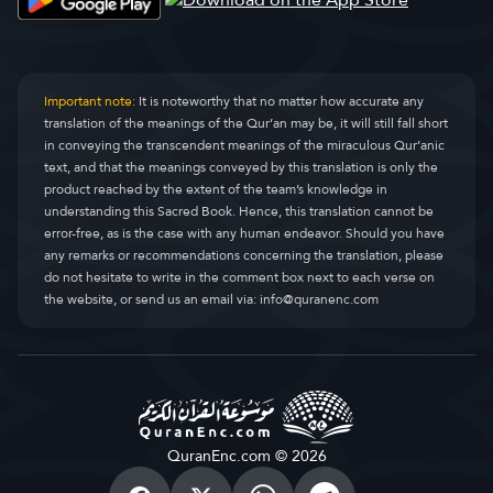
Анкабут
Al-Ankaboot
29.
Рум
Ar-Room
30.
Important note:
It is noteworthy that no matter how accurate any
translation of the meanings of the Qur’an may be, it will still fall short
Лукман
Luqman
31.
in conveying the transcendent meanings of the miraculous Qur’anic
text, and that the meanings conveyed by this translation is only the
сажда
As-Sajda
32.
product reached by the extent of the team’s knowledge in
understanding this Sacred Book. Hence, this translation cannot be
Ахзаб
Al-Ahzaab
33.
error-free, as is the case with any human endeavor. Should you have
any remarks or recommendations concerning the translation, please
Саба
Saba
34.
do not hesitate to write in the comment box next to each verse on
the website, or send us an email via:
info@quranenc.com
фaатыр
Faatir
35.
Ya Sin
Yaseen
36.
ас-Саффат
As-Saaffaat
37.
Сод
Saad
38.
QuranEnc.com © 2026