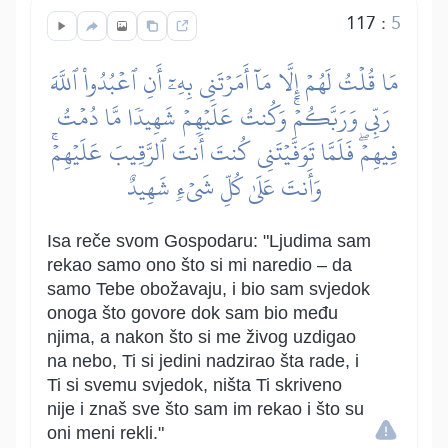
117
:
5
مَا قُلۡتُ لَهُمۡ إِلَّا مَآ أَمَرۡتَنِي بِهِۦٓ أَنِ ٱعۡبُدُواْ ٱللَّهَ
رَبِّي وَرَبَّكُمۡۚ وَكُنتُ عَلَيۡهِمۡ شَهِيدٗا مَّا دُمۡتُ
فِيهِمۡۖ فَلَمَّا تَوَفَّيۡتَنِي كُنتَ أَنتَ ٱلرَّقِيبَ عَلَيۡهِمۡۚ
وَأَنتَ عَلَىٰ كُلِّ شَيۡءٖ شَهِيدٌ
Isa reče svom Gospodaru: "Ljudima sam
rekao samo ono što si mi naredio – da
samo Tebe obožavaju, i bio sam svjedok
onoga što govore dok sam bio među
njima, a nakon što si me živog uzdigao
na nebo, Ti si jedini nadzirao šta rade, i
Ti si svemu svjedok, ništa Ti skriveno
nije i znaš sve što sam im rekao i što su
oni meni rekli."