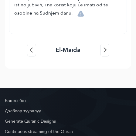
istinoljubivih, i na korist koju će imati od te
osobine na Sudnjem danu.
El-Maida
Башкы бет
Долбоор тууралуу
Generate Quranic Designs
Continuous streaming of the Quran