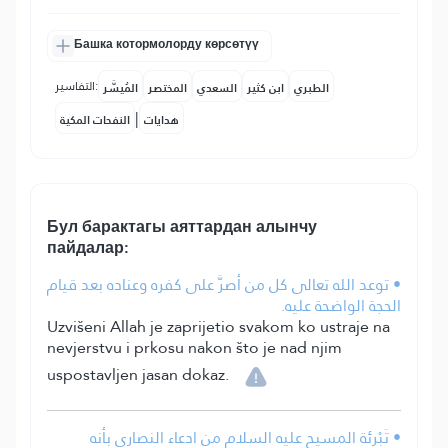
Башка котормолорду көрсөтүү
التفاسير:
الطبري
ابن كثير
السعدي
المختصر
المُيسَّر
|
هدايات
النفحات المكية
Бул барактагы аяттардан алынчу
пайдалар:
• توعد الله تعالى كل من أصرَّ على كفره وعناده بعد قيام
الحجة الواضحة عليه.
Uzvišeni Allah je zaprijetio svakom ko ustraje na
nevjerstvu i prkosu nakon što je nad njim
uspostavljen jasan dokaz.
• تَبْرئة المسيح عليه السلام من ادعاء النصارى بأنه