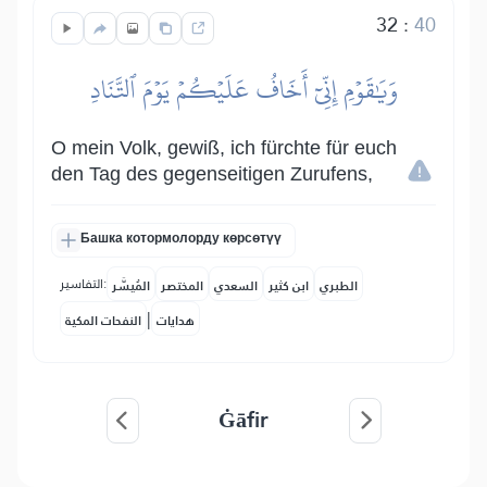
32
:
40
وَيَٰقَوۡمِ إِنِّيٓ أَخَافُ عَلَيۡكُمۡ يَوۡمَ ٱلتَّنَادِ
O mein Volk, gewiß, ich fürchte für euch
den Tag des gegenseitigen Zurufens,
Башка котормолорду көрсөтүү
التفاسير:
الطبري
ابن كثير
السعدي
المختصر
المُيسَّر
|
هدايات
النفحات المكية
Ġāfir