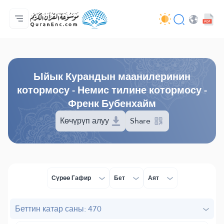
Башкы бет
Котормолордун мазмуну
Audio
Иштеп чыгуучулардын кызматтары - API
Долбоор тууралуу
Биз менен байланыш
Тил
Browse Old Version
Ыйык Курандын маанилеринин
котормосу - Немис тилине котормосу -
Френк Бубенхайм
Көчүрүп алуу
Share
Сүрөө Гафир
Бет
Аят
Беттин катар саны: 470