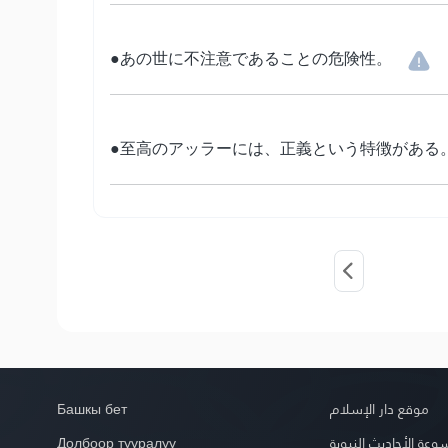
●あの世に不注意であることの危険性。
●至高のアッラーには、正義という特徴がある
Башкы бет
موقع دار الإسلام
Долбоор тууралуу
عة الأحاديث النبوية