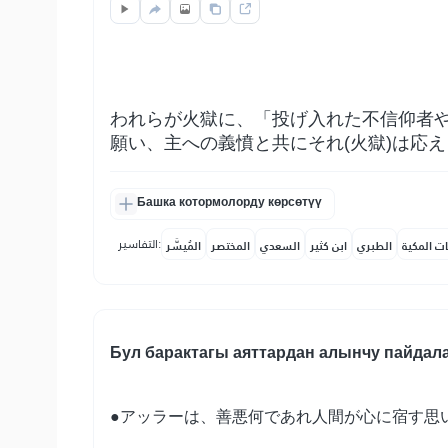
われらが火獄に、「投げ入れた不信仰者
願い、主への義憤と共にそれ(火獄)は応
Башка котормолорду көрсөтүү
التفاسير:
ات المكية
الطبري
ابن كثير
السعدي
المختصر
المُيسَّر
Бул барактагы аяттардан алынчу пайдал
●アッラーは、善悪何であれ人間が心に宿す思