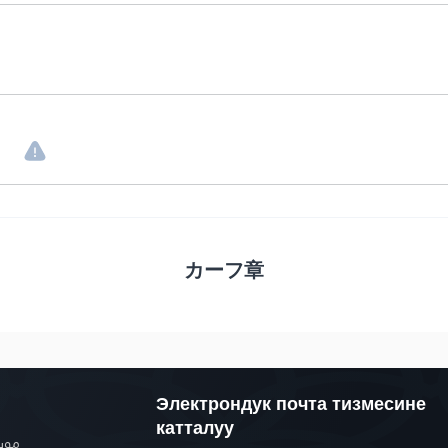
。
カーフ章
Электрондук почта тизмесине
катталуу
موسو