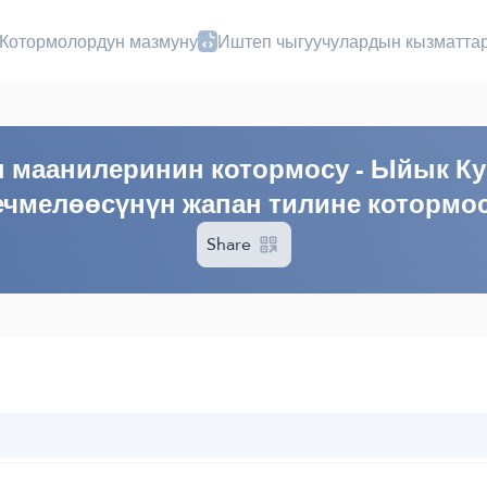
Котормолордун мазмуну
Иштеп чыгуучулардын кызматта
I
 маанилеринин котормосу - Ыйык Ку
ечмелөөсүнүн жапан тилине котормос
Share