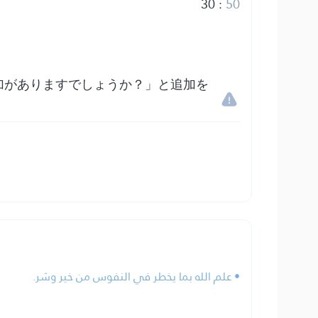
30
:
50
加がありますでしょうか？」と追加を
• علم الله بما يخطر في النفوس من خير وشر.