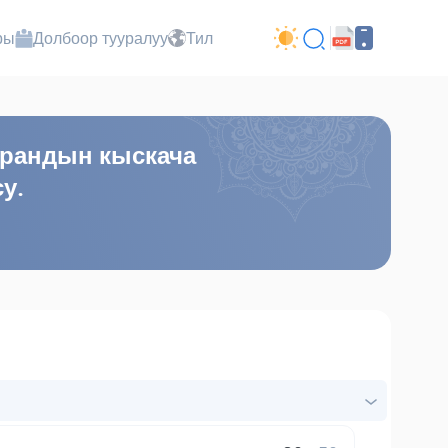
ры
Долбоор тууралуу
Тил
рандын кыскача
у.