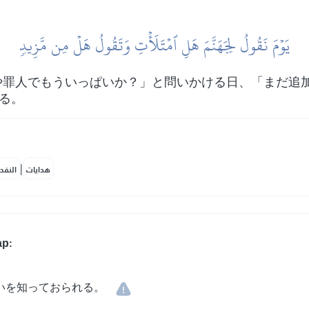
يَوۡمَ نَقُولُ لِجَهَنَّمَ هَلِ ٱمۡتَلَأۡتِ وَتَقُولُ هَلۡ مِن مَّزِيدٖ
や罪人でもういっぱいか？」と問いかける日、「まだ追
える。
|
هدايات
النفح
ар:
いを知っておられる。