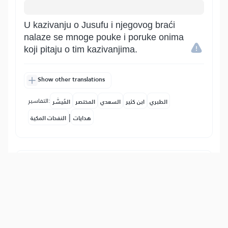
U kazivanju o Jusufu i njegovog braći
nalaze se mnoge pouke i poruke onima
koji pitaju o tim kazivanjima.
Show other translations
التفاسير:
الطبري
ابن كثير
السعدي
المختصر
المُيسَّر
|
هدايات
النفحات المكية
8
:
12
إِذۡ قَالُواْ لَيُوسُفُ وَأَخُوهُ أَحَبُّ إِلَىٰٓ أَبِينَا مِنَّا
وَنَحۡنُ عُصۡبَةٌ إِنَّ أَبَانَا لَفِي ضَلَٰلٖ مُّبِينٍ