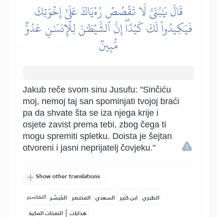
قَالَ يَٰبُنَيَّ لَا تَقۡصُصۡ رُءۡيَاكَ عَلَىٰٓ إِخۡوَتِكَ
فَيَكِيدُواْ لَكَ كَيۡدًاۖ إِنَّ ٱلشَّيۡطَٰنَ لِلۡإِنسَٰنِ عَدُوّٞ
مُّبِينٞ
Jakub reče svom sinu Jusufu: "Sinčiću
moj, nemoj taj san spominjati tvojoj braći
pa da shvate šta se iza njega krije i
osjete zavist prema tebi, zbog čega ti
mogu spremiti spletku. Doista je šejtan
otvoreni i jasni neprijatelj čovjeku."
Show other translations
التفاسير:
الطبري
ابن كثير
السعدي
المختصر
المُيسَّر
|
هدايات
النفحات المكية