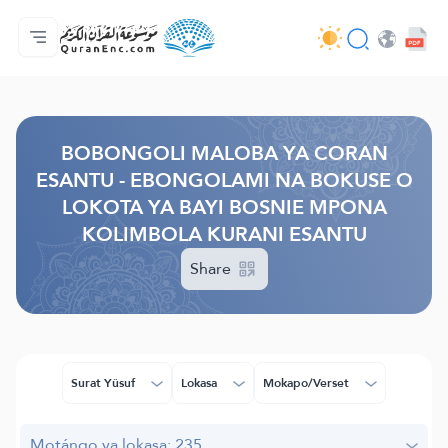
Accueil/Boyambi
Index ya mabongoli
Audio
Misala ya ba développeurs - API
À propos ya projet
Bokutana na biso
Lokota/munoko
Browse Old Version
BOBONGOLI MALOBA YA CORAN
ESANTU - EBONGOLAMI NA BOKUSE O
LOKOTA YA BAYI BOSNIE MPONA
KOLIMBOLA KURANI ESANTU
Share
Surat Yûsuf
Lokasa
Mokapo/Verset
Motángo ya lokasa: 235