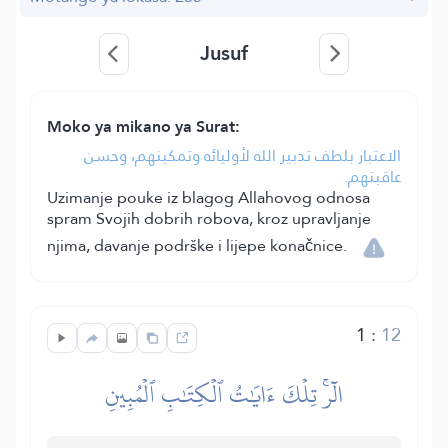
Jusuf
Moko ya mikano ya Surat:
الاعتبار بلطف تدبير الله لأوليائه وتمكينهم، وحسن
عاقبتهم.
Uzimanje pouke iz blagog Allahovog odnosa
spram Svojih dobrih robova, kroz upravljanje
njima, davanje podrške i lijepe konačnice.
1
:
12
الٓرۚ تِلۡكَ ءَايَٰتُ ٱلۡكِتَٰبِ ٱلۡمُبِينِ