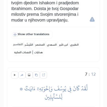
tvojim djedom Ishakom i pradjedom
Ibrahimom. Doista je tvoj Gospodar
milostiv prema Svojim stvorenjima i
mudar u njihovom upravljanju.
Show other translations
التفاسير:
الطبري
ابن كثير
السعدي
المختصر
المُيسَّر
|
هدايات
النفحات المكية
7
:
12
۞ لَّقَدۡ كَانَ فِي يُوسُفَ وَإِخۡوَتِهِۦٓ ءَايَٰتٞ
لِّلسَّآئِلِينَ