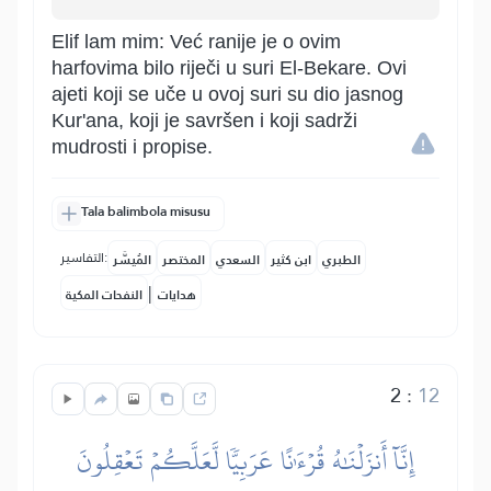
Elif lam mim: Već ranije je o ovim
harfovima bilo riječi u suri El-Bekare. Ovi
ajeti koji se uče u ovoj suri su dio jasnog
Kur'ana, koji je savršen i koji sadrži
mudrosti i propise.
Tala balimbola misusu
التفاسير:
الطبري
ابن كثير
السعدي
المختصر
المُيسَّر
|
هدايات
النفحات المكية
2
:
12
إِنَّآ أَنزَلۡنَٰهُ قُرۡءَٰنًا عَرَبِيّٗا لَّعَلَّكُمۡ تَعۡقِلُونَ