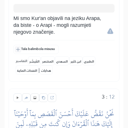
Mi smo Kur'an objavili na jeziku Arapa,
da biste - o Arapi - mogli razumjeti
njegovo značenje.
Tala balimbola misusu
التفاسير:
الطبري
ابن كثير
السعدي
المختصر
المُيسَّر
|
هدايات
النفحات المكية
3
:
12
نَحۡنُ نَقُصُّ عَلَيۡكَ أَحۡسَنَ ٱلۡقَصَصِ بِمَآ أَوۡحَيۡنَآ
إِلَيۡكَ هَٰذَا ٱلۡقُرۡءَانَ وَإِن كُنتَ مِن قَبۡلِهِۦ لَمِنَ