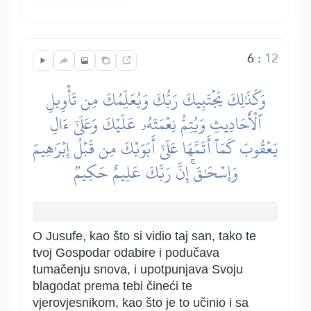
6
:
12
وَكَذَٰلِكَ يَجۡتَبِيكَ رَبُّكَ وَيُعَلِّمُكَ مِن تَأۡوِيلِ
ٱلۡأَحَادِيثِ وَيُتِمُّ نِعۡمَتَهُۥ عَلَيۡكَ وَعَلَىٰٓ ءَالِ
يَعۡقُوبَ كَمَآ أَتَمَّهَا عَلَىٰٓ أَبَوَيۡكَ مِن قَبۡلُ إِبۡرَٰهِيمَ
وَإِسۡحَٰقَۚ إِنَّ رَبَّكَ عَلِيمٌ حَكِيمٞ
O Jusufe, kao što si vidio taj san, tako te
tvoj Gospodar odabire i podučava
tumačenju snova, i upotpunjava Svoju
blagodat prema tebi čineći te
vjerovjesnikom, kao što je to učinio i sa