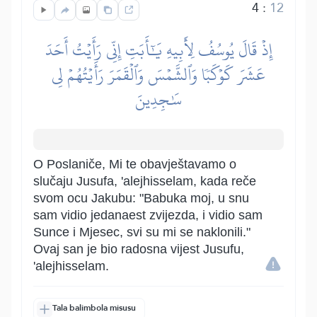
4
:
12
إِذۡ قَالَ يُوسُفُ لِأَبِيهِ يَٰٓأَبَتِ إِنِّي رَأَيۡتُ أَحَدَ
عَشَرَ كَوۡكَبٗا وَٱلشَّمۡسَ وَٱلۡقَمَرَ رَأَيۡتُهُمۡ لِي
سَٰجِدِينَ
O Poslaniče, Mi te obavještavamo o
slučaju Jusufa, 'alejhisselam, kada reče
svom ocu Jakubu: "Babuka moj, u snu
sam vidio jedanaest zvijezda, i vidio sam
Sunce i Mjesec, svi su mi se naklonili."
Ovaj san je bio radosna vijest Jusufu,
'alejhisselam.
Tala balimbola misusu