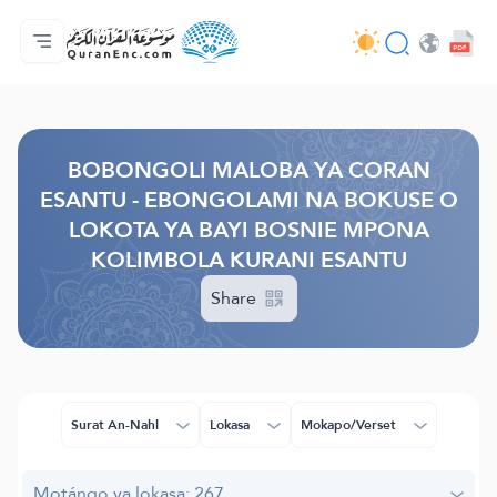
Accueil/Boyambi
Index ya mabongoli
Audio
Misala ya ba développeurs - API
À propos ya projet
Bokutana na biso
Lokota/munoko
Browse Old Version
BOBONGOLI MALOBA YA CORAN
ESANTU - EBONGOLAMI NA BOKUSE O
LOKOTA YA BAYI BOSNIE MPONA
KOLIMBOLA KURANI ESANTU
Share
Surat An-Nahl
Lokasa
Mokapo/Verset
Motángo ya lokasa: 267