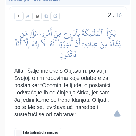
2
:
16
يُنَزِّلُ ٱلۡمَلَٰٓئِكَةَ بِٱلرُّوحِ مِنۡ أَمۡرِهِۦ عَلَىٰ مَن
يَشَآءُ مِنۡ عِبَادِهِۦٓ أَنۡ أَنذِرُوٓاْ أَنَّهُۥ لَآ إِلَٰهَ إِلَّآ أَنَا۠
فَٱتَّقُونِ
Allah šalje meleke s Objavom, po volji
Svojoj, onim robovima koje odabere za
poslanike: “Opominjite ljude, o poslanici,
i odvraćajte ih od činjenja širka, jer sam
Ja jedini kome se treba klanjati. O ljudi,
bojte Me se, izvršavajući naredbe i
sustežući se od zabrana!”
Tala balimbola misusu