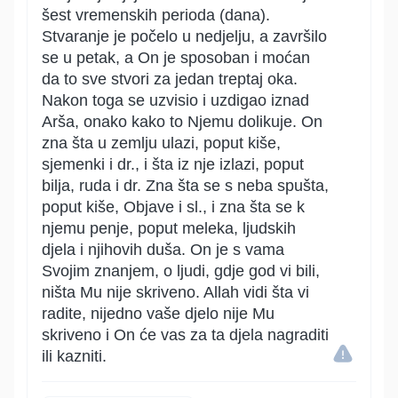
šest vremenskih perioda (dana).
Stvaranje je počelo u nedjelju, a završilo
se u petak, a On je sposoban i moćan
da to sve stvori za jedan treptaj oka.
Nakon toga se uzvisio i uzdigao iznad
Arša, onako kako to Njemu dolikuje. On
zna šta u zemlju ulazi, poput kiše,
sjemenki i dr., i šta iz nje izlazi, poput
bilja, ruda i dr. Zna šta se s neba spušta,
poput kiše, Objave i sl., i zna šta se k
njemu penje, poput meleka, ljudskih
djela i njihovih duša. On je s vama
Svojim znanjem, o ljudi, gdje god vi bili,
ništa Mu nije skriveno. Allah vidi šta vi
radite, nijedno vaše djelo nije Mu
skriveno i On će vas za ta djela nagraditi
ili kazniti.