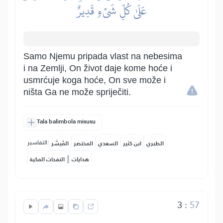
عَلَىٰ كُلِّ شَيۡءٖ قَدِيرٌ
Samo Njemu pripada vlast na nebesima
i na Zemlji, On život daje kome hoće i
usmrćuje koga hoće, On sve može i
ništa Ga ne može spriječiti.
Tala balimbola misusu
التفاسير:
الطبري
ابن كثير
السعدي
المختصر
المُيسَّر
|
هدايات
النفحات المكية
3
:
57