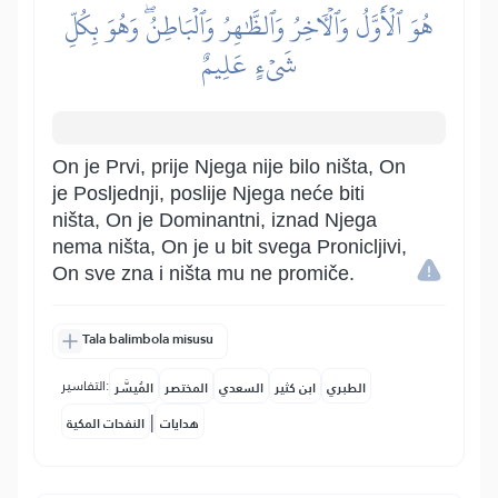
هُوَ ٱلۡأَوَّلُ وَٱلۡأٓخِرُ وَٱلظَّٰهِرُ وَٱلۡبَاطِنُۖ وَهُوَ بِكُلِّ
شَيۡءٍ عَلِيمٌ
On je Prvi, prije Njega nije bilo ništa, On
je Posljednji, poslije Njega neće biti
ništa, On je Dominantni, iznad Njega
nema ništa, On je u bit svega Pronicljivi,
On sve zna i ništa mu ne promiče.
Tala balimbola misusu
التفاسير:
الطبري
ابن كثير
السعدي
المختصر
المُيسَّر
|
هدايات
النفحات المكية