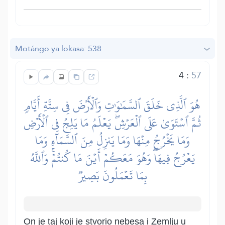
Motángo ya lokasa: 538
4
:
57
هُوَ ٱلَّذِي خَلَقَ ٱلسَّمَٰوَٰتِ وَٱلۡأَرۡضَ فِي سِتَّةِ أَيَّامٖ
ثُمَّ ٱسۡتَوَىٰ عَلَى ٱلۡعَرۡشِۖ يَعۡلَمُ مَا يَلِجُ فِي ٱلۡأَرۡضِ
وَمَا يَخۡرُجُ مِنۡهَا وَمَا يَنزِلُ مِنَ ٱلسَّمَآءِ وَمَا
يَعۡرُجُ فِيهَاۖ وَهُوَ مَعَكُمۡ أَيۡنَ مَا كُنتُمۡۚ وَٱللَّهُ
بِمَا تَعۡمَلُونَ بَصِيرٞ
On je taj koji je stvorio nebesa i Zemlju u