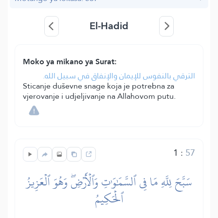
El-Hadid
Moko ya mikano ya Surat:
الترقي بالنفوس للإيمان والإنفاق في سبيل الله.
Sticanje duševne snage koja je potrebna za
vjerovanje i udjeljivanje na Allahovom putu.
1
:
57
سَبَّحَ لِلَّهِ مَا فِي ٱلسَّمَٰوَٰتِ وَٱلۡأَرۡضِۖ وَهُوَ ٱلۡعَزِيزُ
ٱلۡحَكِيمُ