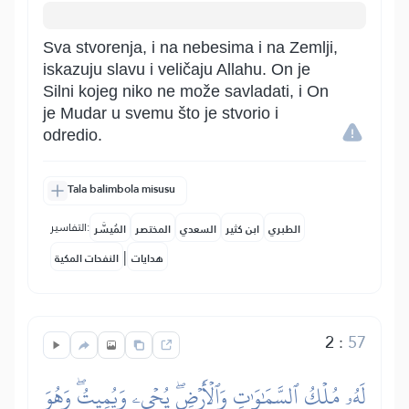
Sva stvorenja, i na nebesima i na Zemlji,
iskazuju slavu i veličaju Allahu. On je
Silni kojeg niko ne može savladati, i On
je Mudar u svemu što je stvorio i
odredio.
Tala balimbola misusu
التفاسير:
الطبري
ابن كثير
السعدي
المختصر
المُيسَّر
|
هدايات
النفحات المكية
2
:
57
لَهُۥ مُلۡكُ ٱلسَّمَٰوَٰتِ وَٱلۡأَرۡضِۖ يُحۡيِۦ وَيُمِيتُۖ وَهُوَ