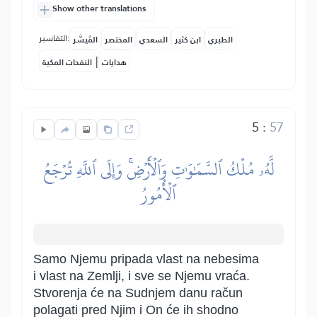
Show other translations
التفاسير:
الطبري
ابن كثير
السعدي
المختصر
المُيسَّر
|
هدايات
النفحات المكية
5
:
57
لَّهُۥ مُلۡكُ ٱلسَّمَٰوَٰتِ وَٱلۡأَرۡضِۚ وَإِلَى ٱللَّهِ تُرۡجَعُ
ٱلۡأُمُورُ
Samo Njemu pripada vlast na nebesima
i vlast na Zemlji, i sve se Njemu vraća.
Stvorenja će na Sudnjem danu račun
polagati pred Njim i On će ih shodno