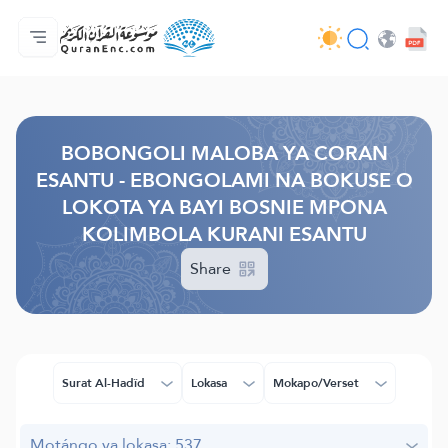
Accueil/Boyambi
Index ya mabongoli
Audio
Misala ya ba développeurs - API
À propos ya projet
Bokutana na biso
Lokota/munoko
Browse Old Version
BOBONGOLI MALOBA YA CORAN
ESANTU - EBONGOLAMI NA BOKUSE O
LOKOTA YA BAYI BOSNIE MPONA
KOLIMBOLA KURANI ESANTU
Share
Surat Al-Hadîd
Lokasa
Mokapo/Verset
Motángo ya lokasa: 537