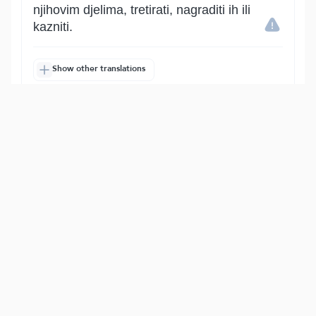
njihovim djelima, tretirati, nagraditi ih ili
kazniti.
Show other translations
التفاسير:
الطبري
ابن كثير
السعدي
المختصر
المُيسَّر
|
هدايات
النفحات المكية
6
:
57
يُولِجُ ٱلَّيۡلَ فِي ٱلنَّهَارِ وَيُولِجُ ٱلنَّهَارَ فِي ٱلَّيۡلِۚ وَهُوَ
عَلِيمُۢ بِذَاتِ ٱلصُّدُورِ