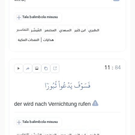
Tala balimbola misusu
التفاسير:
الطبري
ابن كثير
السعدي
المختصر
المُيسَّر
|
هدايات
النفحات المكية
11
:
84
فَسَوۡفَ يَدۡعُواْ ثُبُورٗا
der wird nach Vernichtung rufen
Tala balimbola misusu
التفاسير: