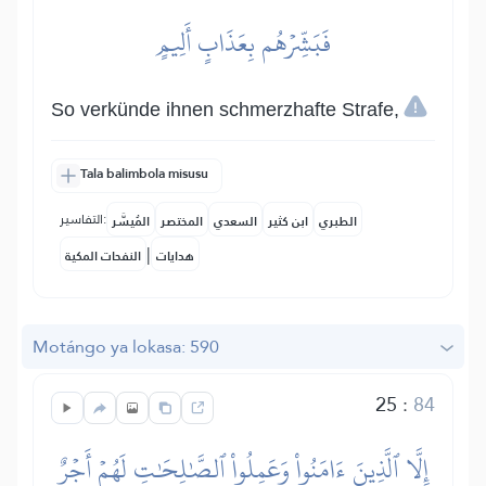
فَبَشِّرۡهُم بِعَذَابٍ أَلِيمٍ
So verkünde ihnen schmerzhafte Strafe,
Tala balimbola misusu
التفاسير:
الطبري
ابن كثير
السعدي
المختصر
المُيسَّر
|
هدايات
النفحات المكية
Motángo ya lokasa: 590
25
:
84
إِلَّا ٱلَّذِينَ ءَامَنُواْ وَعَمِلُواْ ٱلصَّٰلِحَٰتِ لَهُمۡ أَجۡرٌ