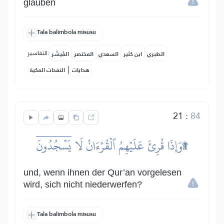
glauben
Tala balimbola misusu
التفاسير:
الطبري
ابن كثير
السعدي
المختصر
المُيسَّر
|
هدايات
النفحات المكية
21
:
84
وَإِذَا قُرِئَ عَلَيۡهِمُ ٱلۡقُرۡءَانُ لَا يَسۡجُدُونَۤ۩
und, wenn ihnen der Qur’an vorgelesen
wird, sich nicht niederwerfen?
Tala balimbola misusu