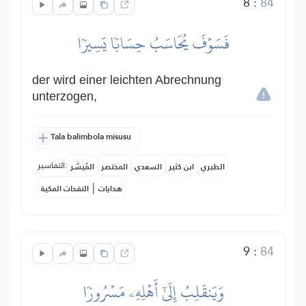
8
:
84
فَسَوۡفَ يُحَاسَبُ حِسَابٗا يَسِيرٗا
der wird einer leichten Abrechnung
unterzogen,
Tala balimbola misusu
التفاسير:
الطبري
ابن كثير
السعدي
المختصر
المُيسَّر
|
هدايات
النفحات المكية
9
:
84
وَيَنقَلِبُ إِلَىٰٓ أَهۡلِهِۦ مَسۡرُورٗا