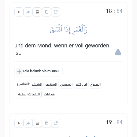
18
:
84
وَٱلۡقَمَرِ إِذَا ٱتَّسَقَ
und dem Mond, wenn er voll geworden
ist.
Tala balimbola misusu
التفاسير:
الطبري
ابن كثير
السعدي
المختصر
المُيسَّر
|
هدايات
النفحات المكية
19
:
84