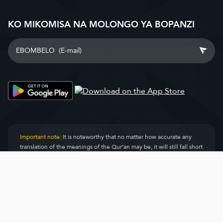
KO MIKOMISA NA MOLONGO YA BOPANZI
Important note:
It is noteworthy that no matter how accurate any
translation of the meanings of the Qur’an may be, it will still fall short
in conveying the transcendent meanings of the miraculous Qur’anic
text, and that the meanings conveyed by this translation is only the
product reached by the extent of the team’s knowledge in
understanding this Sacred Book. Hence, this translation cannot be
error-free, as is the case with any human endeavor. Should you have
any remarks or recommendations concerning the translation, please
do not hesitate to write in the comment box next to each verse on