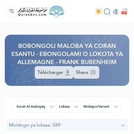
Accueil/Boyambi
Index ya mabongoli
Audio
Misala ya ba développeurs - API
À propos ya projet
Bokutana na biso
Lokota/munoko
Browse Old Version
BOBONGOLI MALOBA YA CORAN
ESANTU - EBONGOLAMI O LOKOTA YA
ALLEMAGNE - FRANK BUBENHEIM
Télécharger
Share
Surat Al-Inshiqâq
Lokasa
Mokapo/Verset
Motángo ya lokasa: 589