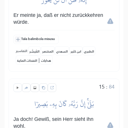
Er meinte ja, daß er nicht zurückkehren
würde.
Tala balimbola misusu
التفاسير:
الطبري
ابن كثير
السعدي
المختصر
المُيسَّر
|
هدايات
النفحات المكية
15
:
84
بَلَىٰٓۚ إِنَّ رَبَّهُۥ كَانَ بِهِۦ بَصِيرٗا
Ja doch! Gewiß, sein Herr sieht ihn
wohl.