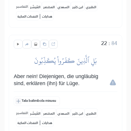
التفاسير:
الطبري
ابن كثير
السعدي
المختصر
المُيسَّر
|
هدايات
النفحات المكية
22
:
84
بَلِ ٱلَّذِينَ كَفَرُواْ يُكَذِّبُونَ
Aber nein! Diejenigen, die ungläubig
sind, erklären (ihn) für Lüge.
Tala balimbola misusu
التفاسير:
الطبري
ابن كثير
السعدي
المختصر
المُيسَّر
|
هدايات
النفحات المكية