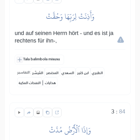
وَأَذِنَتۡ لِرَبِّهَا وَحُقَّتۡ
und auf seinen Herrn hört - und es ist ja
rechtens für ihn-,
Tala balimbola misusu
التفاسير:
الطبري
ابن كثير
السعدي
المختصر
المُيسَّر
|
هدايات
النفحات المكية
3
:
84
وَإِذَا ٱلۡأَرۡضُ مُدَّتۡ