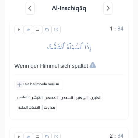
Al-Inschiqāq
1
:
84
إِذَا ٱلسَّمَآءُ ٱنشَقَّتۡ
Wenn der Himmel sich spaltet
Tala balimbola misusu
التفاسير:
الطبري
ابن كثير
السعدي
المختصر
المُيسَّر
|
هدايات
النفحات المكية
2
:
84