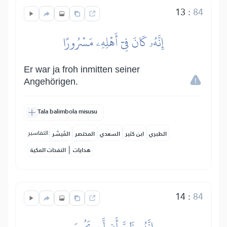
13
:
84
إِنَّهُۥ كَانَ فِيٓ أَهۡلِهِۦ مَسۡرُورًا
Er war ja froh inmitten seiner
Angehörigen.
Tala balimbola misusu
التفاسير:
الطبري
ابن كثير
السعدي
المختصر
المُيسَّر
|
هدايات
النفحات المكية
14
:
84
إِنَّهُۥ ظَنَّ أَن لَّن يَحُورَ