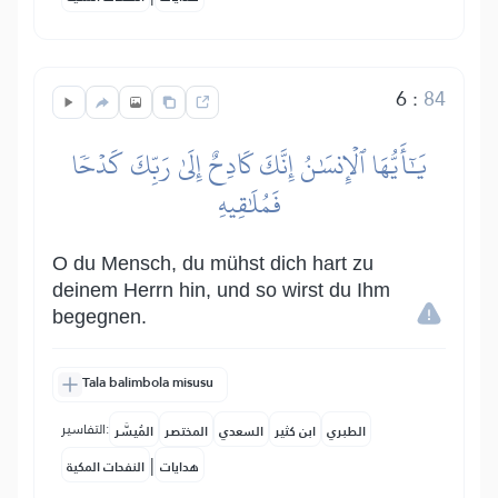
6
:
84
يَٰٓأَيُّهَا ٱلۡإِنسَٰنُ إِنَّكَ كَادِحٌ إِلَىٰ رَبِّكَ كَدۡحٗا
فَمُلَٰقِيهِ
O du Mensch, du mühst dich hart zu
deinem Herrn hin, und so wirst du Ihm
begegnen.
Tala balimbola misusu
التفاسير:
الطبري
ابن كثير
السعدي
المختصر
المُيسَّر
|
هدايات
النفحات المكية