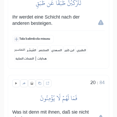
لَتَرۡكَبُنَّ طَبَقًا عَن طَبَقٖ
Ihr werdet eine Schicht nach der
anderen besteigen.
Tala balimbola misusu
التفاسير:
الطبري
ابن كثير
السعدي
المختصر
المُيسَّر
|
هدايات
النفحات المكية
20
:
84
فَمَا لَهُمۡ لَا يُؤۡمِنُونَ
Was ist denn mit ihnen, daß sie nicht