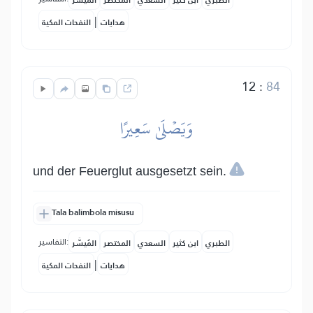
الطبري
ابن كثير
السعدي
المختصر
المُيسَّر
|
هدايات
النفحات المكية
12
:
84
وَيَصۡلَىٰ سَعِيرًا
und der Feuerglut ausgesetzt sein.
Tala balimbola misusu
التفاسير:
الطبري
ابن كثير
السعدي
المختصر
المُيسَّر
|
هدايات
النفحات المكية