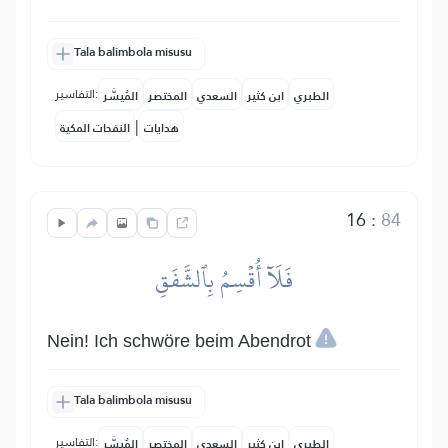
Tala balimbola misusu
التفاسير:
الطبري
ابن كثير
السعدي
المختصر
المُيسَّر
|
هدايات
النفحات المكية
16
:
84
فَلَآ أُقۡسِمُ بِٱلشَّفَقِ
Nein! Ich schwöre beim Abendrot
Tala balimbola misusu
التفاسير:
الطبري
ابن كثير
السعدي
المختصر
المُيسَّر