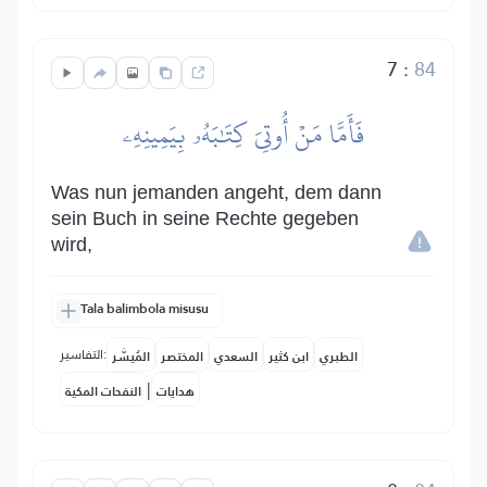
7
:
84
فَأَمَّا مَنۡ أُوتِيَ كِتَٰبَهُۥ بِيَمِينِهِۦ
Was nun jemanden angeht, dem dann
sein Buch in seine Rechte gegeben
wird,
Tala balimbola misusu
التفاسير:
الطبري
ابن كثير
السعدي
المختصر
المُيسَّر
|
هدايات
النفحات المكية