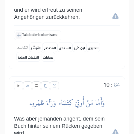
und er wird erfreut zu seinen
Angehörigen zurückkehren.
Tala balimbola misusu
التفاسير:
الطبري
ابن كثير
السعدي
المختصر
المُيسَّر
|
هدايات
النفحات المكية
10
:
84
وَأَمَّا مَنۡ أُوتِيَ كِتَٰبَهُۥ وَرَآءَ ظَهۡرِهِۦ
Was aber jemanden angeht, dem sein
Buch hinter seinem Rücken gegeben
wird,