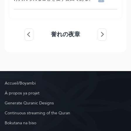
誉れの夜章
Accueil/Boyambi
À propos ya projet
Generate Quranic Designs
Continuous streaming of the Quran
Bokutana na biso