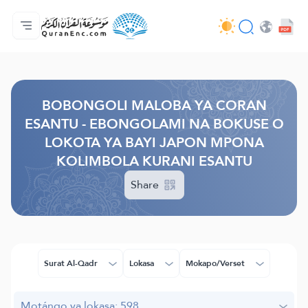
Accueil/Boyambi
Index ya mabongoli
Audio
Misala ya ba développeurs - API
À propos ya projet
Bokutana na biso
Lokota/munoko
Browse Old Version
BOBONGOLI MALOBA YA CORAN
ESANTU - EBONGOLAMI NA BOKUSE O
LOKOTA YA BAYI JAPON MPONA
KOLIMBOLA KURANI ESANTU
Share
Surat Al-Qadr
Lokasa
Mokapo/Verset
Motángo ya lokasa: 598