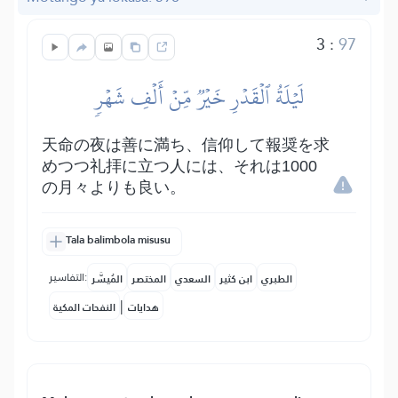
3
:
97
لَيۡلَةُ ٱلۡقَدۡرِ خَيۡرٞ مِّنۡ أَلۡفِ شَهۡرٖ
天命の夜は善に満ち、信仰して報奨を求
めつつ礼拝に立つ人には、それは1000
の月々よりも良い。
Tala balimbola misusu
التفاسير:
الطبري
ابن كثير
السعدي
المختصر
المُيسَّر
|
هدايات
النفحات المكية