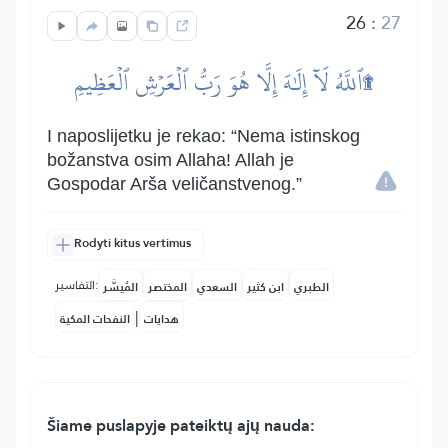
26
:
27
ٱللَّهُ لَآ إِلَٰهَ إِلَّا هُوَ رَبُّ ٱلۡعَرۡشِ ٱلۡعَظِيمِ۩
I naposlijetku je rekao: “Nema istinskog
božanstva osim Allaha! Allah je
Gospodar Arša veličanstvenog.”
Rodyti kitus vertimus
التفاسير:
الطبري
ابن كثير
السعدي
المختصر
المُيسَّر
|
هدايات
النفحات المكية
Šiame puslapyje pateiktų ajų nauda: