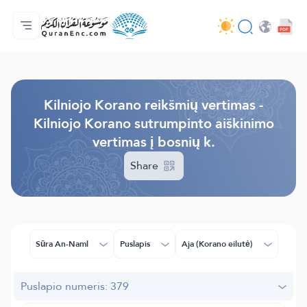
Pagrindinis
Vertimų turinys
Audio
Programuotojų paslaugos - API
Apie projektą
Susisiekite su mumis
Kalba
Browse Old Version
Kilniojo Korano reikšmių vertimas -
Kilniojo Korano sutrumpinto aiškinimo
vertimas į bosnių k.
Share
Sūra An-Naml
Puslapis
Aja (Korano eilutė)
Puslapio numeris: 379