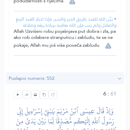
podudarnosti s riječima.
• بيَّن الله للعبد طريق الخير والشر، فإذا اختار العبد الزيغ
والضلال ولم يتب فإن الله يعاقبه بزيادة زيغه وضلاله.
Allah Uzvišeni robu pojašnjava put dobra i zla, pa
ako rob odabere stranputicu i zabludu, te se ne
pokaje, Allah mu još više poveća zabludu.
Puslapio numeris: 552
6
:
61
وَإِذۡ قَالَ عِيسَى ٱبۡنُ مَرۡيَمَ يَٰبَنِيٓ إِسۡرَٰٓءِيلَ إِنِّي
رَسُولُ ٱللَّهِ إِلَيۡكُم مُّصَدِّقٗا لِّمَا بَيۡنَ يَدَيَّ مِنَ