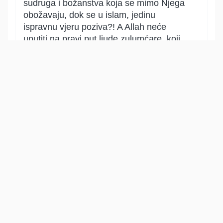
sudruga i božanstva koja se mimo Njega
obožavaju, dok se u islam, jedinu
ispravnu vjeru poziva?! A Allah neće
uputiti na pravi put ljude zulumćare, koji
sebi čine nepravdu, kroz širk i grijehe.
Show other translations
التفاسير:
الطبري
ابن كثير
السعدي
المختصر
المُيسَّر
|
هدايات
النفحات المكية
8
:
61
يُرِيدُونَ لِيُطۡفِـُٔواْ نُورَ ٱللَّهِ بِأَفۡوَٰهِهِمۡ وَٱللَّهُ مُتِمُّ
نُورِهِۦ وَلَوۡ كَرِهَ ٱلۡكَٰفِرُونَ