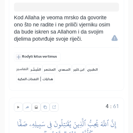
Kod Allaha je veoma mrsko da govorite
ono što ne radite i ne priliči vjerniku osim
da bude iskren sa Allahom i da svojim
djelima potvrđuje svoje riječi.
Rodyti kitus vertimus
التفاسير:
الطبري
ابن كثير
السعدي
المختصر
المُيسَّر
|
هدايات
النفحات المكية
4
:
61
إِنَّ ٱللَّهَ يُحِبُّ ٱلَّذِينَ يُقَٰتِلُونَ فِي سَبِيلِهِۦ صَفّٗا