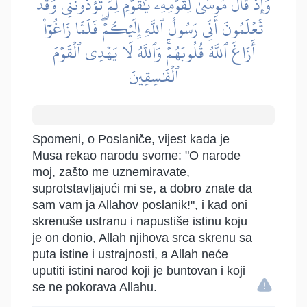
وَإِذۡ قَالَ مُوسَىٰ لِقَوۡمِهِۦ يَٰقَوۡمِ لِمَ تُؤۡذُونَنِي وَقَد
تَّعۡلَمُونَ أَنِّي رَسُولُ ٱللَّهِ إِلَيۡكُمۡۖ فَلَمَّا زَاغُوٓاْ
أَزَاغَ ٱللَّهُ قُلُوبَهُمۡۚ وَٱللَّهُ لَا يَهۡدِي ٱلۡقَوۡمَ
ٱلۡفَٰسِقِينَ
Spomeni, o Poslaniče, vijest kada je
Musa rekao narodu svome: "O narode
moj, zašto me uznemiravate,
suprotstavljajući mi se, a dobro znate da
sam vam ja Allahov poslanik!", i kad oni
skrenuše ustranu i napustiše istinu koju
je on donio, Allah njihova srca skrenu sa
puta istine i ustrajnosti, a Allah neće
uputiti istini narod koji je buntovan i koji
se ne pokorava Allahu.