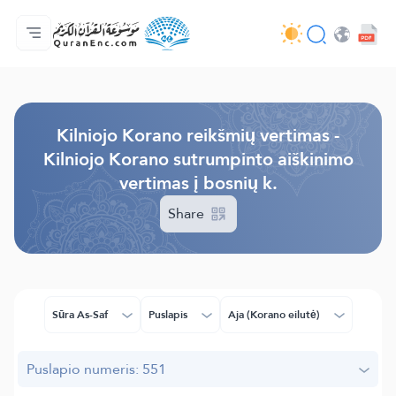
Pagrindinis
Vertimų turinys
Audio
Programuotojų paslaugos - API
Apie projektą
Susisiekite su mumis
Kalba
Browse Old Version
Kilniojo Korano reikšmių vertimas -
Kilniojo Korano sutrumpinto aiškinimo
vertimas į bosnių k.
Share
Sūra As-Saf
Puslapis
Aja (Korano eilutė)
Puslapio numeris: 551