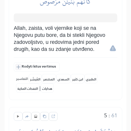
كَأَنَّهُم بُنۡيَٰنٞ مَّرۡصُوصٞ
Allah, zaista, voli vjernike koji se na
Njegovu putu bore, da bi stekli Njegovo
zadovoljstvo, u redovima jedni pored
drugih, kao da su zdanje utvrđeno.
Rodyti kitus vertimus
التفاسير:
الطبري
ابن كثير
السعدي
المختصر
المُيسَّر
|
هدايات
النفحات المكية
5
:
61