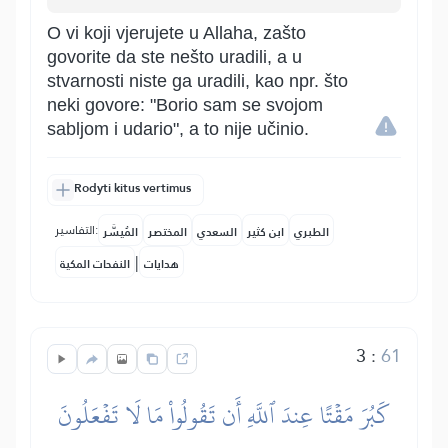
O vi koji vjerujete u Allaha, zašto
govorite da ste nešto uradili, a u
stvarnosti niste ga uradili, kao npr. što
neki govore: "Borio sam se svojom
sabljom i udario", a to nije učinio.
Rodyti kitus vertimus
التفاسير:
الطبري
ابن كثير
السعدي
المختصر
المُيسَّر
|
هدايات
النفحات المكية
3
:
61
كَبُرَ مَقۡتًا عِندَ ٱللَّهِ أَن تَقُولُواْ مَا لَا تَفۡعَلُونَ