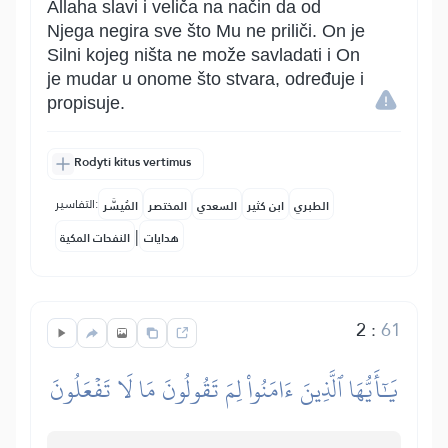
Allaha slavi i veliča na način da od
Njega negira sve što Mu ne priliči. On je
Silni kojeg ništa ne može savladati i On
je mudar u onome što stvara, određuje i
propisuje.
Rodyti kitus vertimus
التفاسير:
الطبري
ابن كثير
السعدي
المختصر
المُيسَّر
|
هدايات
النفحات المكية
2
:
61
يَٰٓأَيُّهَا ٱلَّذِينَ ءَامَنُواْ لِمَ تَقُولُونَ مَا لَا تَفۡعَلُونَ