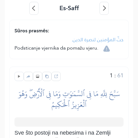
Es-Saff
Sūros prasmės:
حثّ المؤمنين لنصرة الدين.
Podsticanje vjernika da pomažu vjeru.
1
:
61
سَبَّحَ لِلَّهِ مَا فِي ٱلسَّمَٰوَٰتِ وَمَا فِي ٱلۡأَرۡضِۖ وَهُوَ
ٱلۡعَزِيزُ ٱلۡحَكِيمُ
Sve što postoji na nebesima i na Zemlji