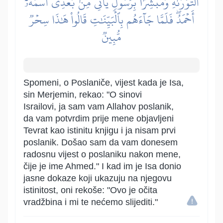
ٱلتَّوۡرَىٰةِ وَمُبَشِّرَۢا بِرَسُولٖ يَأۡتِي مِنۢ بَعۡدِي ٱسۡمُهُۥٓ
أَحۡمَدُۖ فَلَمَّا جَآءَهُم بِٱلۡبَيِّنَٰتِ قَالُواْ هَٰذَا سِحۡرٞ
مُّبِينٞ
Spomeni, o Poslaniče, vijest kada je Isa,
sin Merjemin, rekao: "O sinovi
Israilovi, ja sam vam Allahov poslanik,
da vam potvrdim prije mene objavljeni
Tevrat kao istinitu knjigu i ja nisam prvi
poslanik. Došao sam da vam donesem
radosnu vijest o poslaniku nakon mene,
čije je ime Ahmed." I kad im je Isa donio
jasne dokaze koji ukazuju na njegovu
istinitost, oni rekoše: "Ovo je očita
vradžbina i mi te nećemo slijediti."