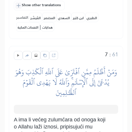
Show other translations
التفاسير:
الطبري
ابن كثير
السعدي
المختصر
المُيسَّر
|
هدايات
النفحات المكية
7
:
61
وَمَنۡ أَظۡلَمُ مِمَّنِ ٱفۡتَرَىٰ عَلَى ٱللَّهِ ٱلۡكَذِبَ وَهُوَ
يُدۡعَىٰٓ إِلَى ٱلۡإِسۡلَٰمِۚ وَٱللَّهُ لَا يَهۡدِي ٱلۡقَوۡمَ
ٱلظَّٰلِمِينَ
A ima li većeg zulumćara od onoga koji
o Allahu laži iznosi, pripisujući mu