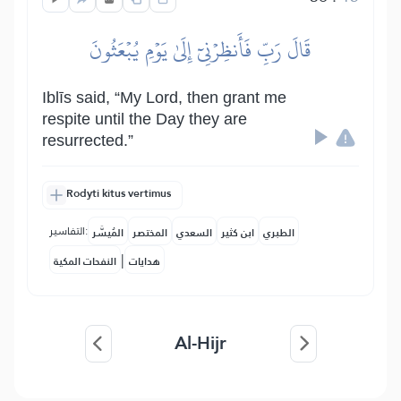
قَالَ رَبِّ فَأَنظِرۡنِيٓ إِلَىٰ يَوۡمِ يُبۡعَثُونَ
Iblīs said, “My Lord, then grant me
respite until the Day they are
resurrected.”
Rodyti kitus vertimus
التفاسير:
الطبري
ابن كثير
السعدي
المختصر
المُيسَّر
|
هدايات
النفحات المكية
Al-Hijr