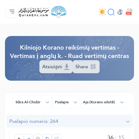
Pagrindinis
Vertimų turinys
Audio
Programuotojų paslaugos - API
Apie projektą
Susisiekite su mumis
Kalba
Browse Old Version
Kilniojo Korano reikšmių vertimas -
Vertimas į anglų k. - Ruad vertimų centras
Atsisiųsti
Share
Sūra Al-Chidžr
Puslapis
Aja (Korano eilutė)
Puslapio numeris: 264
36
:
15