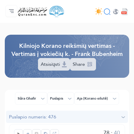
Pagrindinis
Vertimų turinys
Audio
Programuotojų paslaugos - API
Apie projektą
Susisiekite su mumis
Kalba
Browse Old Version
Kilniojo Korano reikšmių vertimas -
Vertimas į vokiečių k. - Frank Bubenheim
Atsisiųsti
Share
Sūra Ghafir
Puslapis
Aja (Korano eilutė)
Puslapio numeris: 476
78
:
40