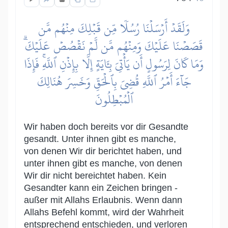
وَلَقَدۡ أَرۡسَلۡنَا رُسُلٗا مِّن قَبۡلِكَ مِنۡهُم مَّن
قَصَصۡنَا عَلَيۡكَ وَمِنۡهُم مَّن لَّمۡ نَقۡصُصۡ عَلَيۡكَۗ
وَمَا كَانَ لِرَسُولٍ أَن يَأۡتِيَ بِـَٔايَةٍ إِلَّا بِإِذۡنِ ٱللَّهِۚ فَإِذَا
جَآءَ أَمۡرُ ٱللَّهِ قُضِيَ بِٱلۡحَقِّ وَخَسِرَ هُنَالِكَ
ٱلۡمُبۡطِلُونَ
Wir haben doch bereits vor dir Gesandte
gesandt. Unter ihnen gibt es manche,
von denen Wir dir berichtet haben, und
unter ihnen gibt es manche, von denen
Wir dir nicht bereichtet haben. Kein
Gesandter kann ein Zeichen bringen -
außer mit Allahs Erlaubnis. Wenn dann
Allahs Befehl kommt, wird der Wahrheit
entsprechend entschieden, und verloren