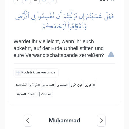
فَهَلۡ عَسَيۡتُمۡ إِن تَوَلَّيۡتُمۡ أَن تُفۡسِدُواْ فِي ٱلۡأَرۡضِ
وَتُقَطِّعُوٓاْ أَرۡحَامَكُمۡ
Werdet ihr vielleicht, wenn ihr euch
abkehrt, auf der Erde Unheil stiften und
eure Verwandtschaftsbande zerreißen?
Rodyti kitus vertimus
التفاسير:
الطبري
ابن كثير
السعدي
المختصر
المُيسَّر
|
هدايات
النفحات المكية
Muḥammad