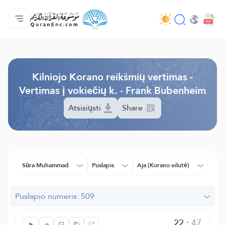
Pagrindinis
Vertimų turinys
Audio
Programuotojų paslaugos - API
Apie projektą
Susisiekite su mumis
Kalba
Browse Old Version
Kilniojo Korano reikšmių vertimas -
Vertimas į vokiečių k. - Frank Bubenheim
Atsisiųsti
Share
Sūra Muhammad
Puslapis
Aja (Korano eilutė)
Puslapio numeris: 509
22
:
47