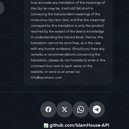
how accurate any translation of the meanings of
the Qur’an may be, it will still fall short in
conveying the transcendent meanings of the
miraculous Qur’anic text, and that the meanings
conveyed by this translation is only the product
reached by the extent of the team’s knowledge
in understanding this Sacred Book. Hence, this
translation cannot be error-free, as is the case
with any human endeavor. Should you have any
remarks or recommendations concerning the
translation, please do not hesitate to write in the
comment box next to each verse on the
website, or send us an email via:
info@quranenc.com
github.com/IslamHouse-API