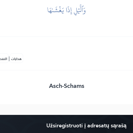
وَٱلَّيۡلِ إِذَا يَغۡشَىٰهَا
|
هدايات
النفح
Asch-Schams
Užsiregistruoti į adresatų sąrašą