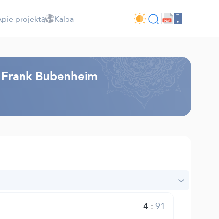
Apie projektą
Kalba
 - Frank Bubenheim
4
:
91