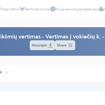
Pagrindinis
Vertimų turinys
Programuotojų paslaugos
eikšmių vertimas - Vertimas į vokiečių k.
Atsisiųsti
Share
ė)