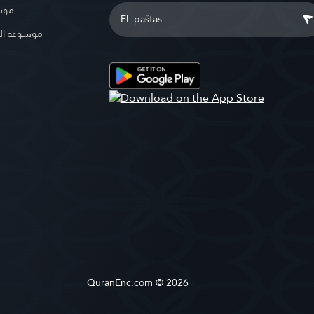
موسو
موسوعة ال
QuranEnc.com © 2026