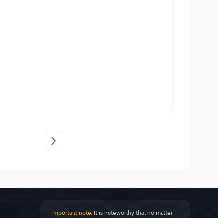
Important note:
It is noteworthy that no matter