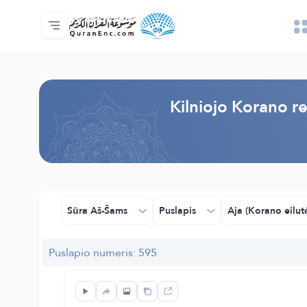
Pagrindinis
Vertimų turinys
Audio
Programuotojų paslaugos - API
Apie projektą
Susisiekite su mumis
Kalba
Browse Old Version
Kilniojo Korano r
Sūra Aš-Šams
Puslapis
Aja (Korano eilut
Puslapio numeris: 595