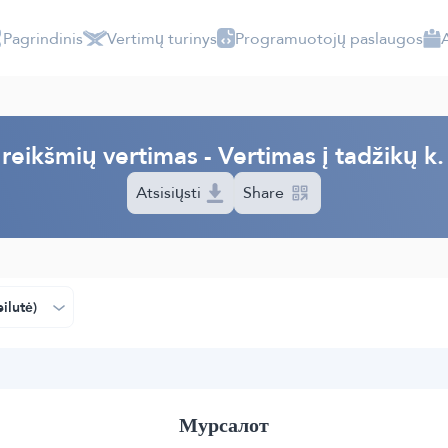
Pagrindinis
Vertimų turinys
Programuotojų paslaugos
reikšmių vertimas - Vertimas į tadžikų k
Atsisiųsti
Share
ilutė)
Мурсалот