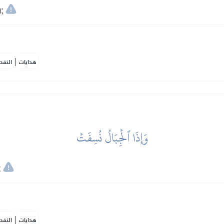
;
|
هدايات
النفح
وَإِذَا ٱلۡجِبَالُ نُسِفَتۡ
;
|
هدايات
النفح