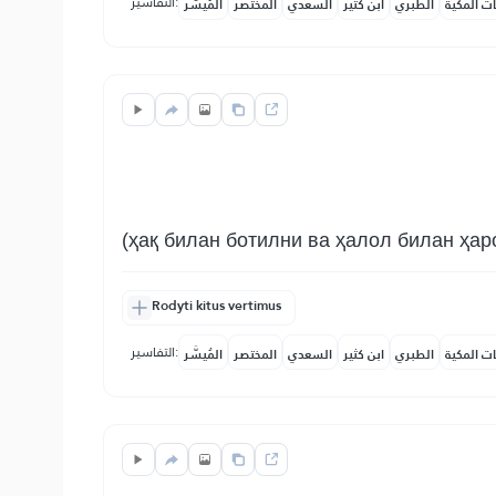
التفاسير:
ات المكية
الطبري
ابن كثير
السعدي
المختصر
المُيسَّر
(ҳақ билан ботилни ва ҳалол билан ҳар
Rodyti kitus vertimus
التفاسير:
ات المكية
الطبري
ابن كثير
السعدي
المختصر
المُيسَّر