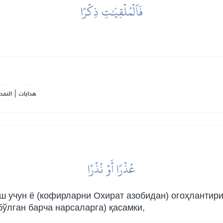
فَٱلۡمُلۡقِيَٰتِ ذِكۡرًا
|
هدايات
النفح
عُذۡرًا أَوۡ نُذۡرًا
ш учун ё (кофирларни Охират азобидан) огоҳлантири
ўлган барча нарсаларга) қасамки,