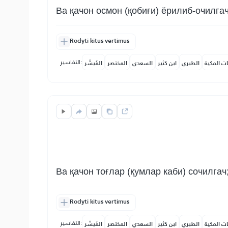
Ва қачон осмон (қобиғи) ёрилиб-очилгач
Rodyti kitus vertimus
التفاسير:
ات المكية
الطبري
ابن كثير
السعدي
المختصر
المُيسَّر
Ва қачон тоғлар (қумлар каби) сочилгач
Rodyti kitus vertimus
التفاسير:
ات المكية
الطبري
ابن كثير
السعدي
المختصر
المُيسَّر