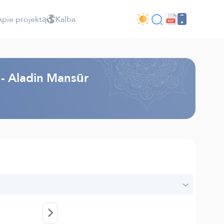
Apie projektą
Kalba
. - Aladin Mansūr