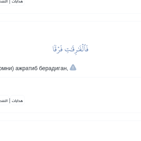
|
هدايات
النفح
فَٱلۡفَٰرِقَٰتِ فَرۡقٗا
омни) ажратиб берадиган,
|
هدايات
النفح