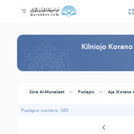
Pagrindinis
Vertimų turinys
Audio
Programuotojų paslaugos - API
Apie projektą
Susisiekite su mumis
Kalba
Browse Old Version
Kilniojo Korano 
Sūra Al-Mursalaat
Puslapis
Aja (Korano e
Puslapio numeris: 580