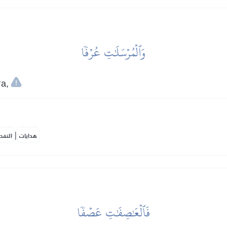
وَٱلۡمُرۡسَلَٰتِ عُرۡفٗا
а,
|
هدايات
النفح
فَٱلۡعَٰصِفَٰتِ عَصۡفٗا