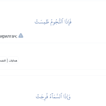
فَإِذَا ٱلنُّجُومُ طُمِسَتۡ
чирилгач;
|
هدايات
النفح
وَإِذَا ٱلسَّمَآءُ فُرِجَتۡ