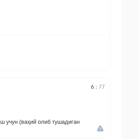
6
:
77
ш учун (ваҳий олиб тушадиган