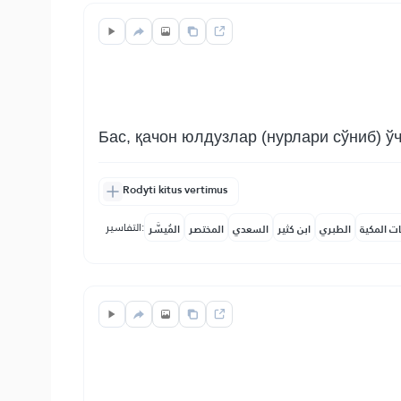
Бас, қачон юлдузлар (нурлари сўниб) ў
Rodyti kitus vertimus
التفاسير:
ات المكية
الطبري
ابن كثير
السعدي
المختصر
المُيسَّر