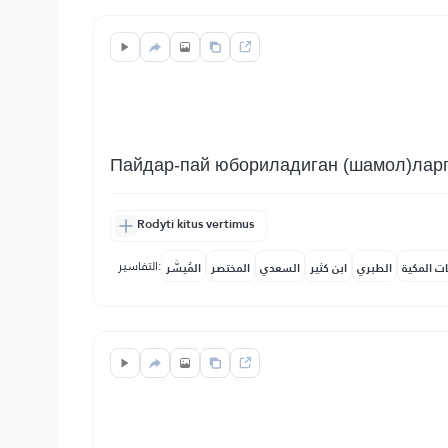
Пайдар-пай юбориладиган (шамол)ларг
Rodyti kitus vertimus
التفاسير:
ات المكية
الطبري
ابن كثير
السعدي
المختصر
المُيسَّر