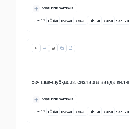
Rodyti kitus vertimus
التفاسير:
ات المكية
الطبري
ابن كثير
السعدي
المختصر
المُيسَّر
ҳеч шак-шубҳасиз, сизларга ваъда қили
Rodyti kitus vertimus
التفاسير:
ات المكية
الطبري
ابن كثير
السعدي
المختصر
المُيسَّر