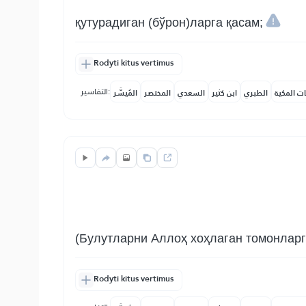
қутурадиган (бўрон)ларга қасам;
Rodyti kitus vertimus
التفاسير:
ات المكية
الطبري
ابن كثير
السعدي
المختصر
المُيسَّر
(Булутларни Аллоҳ хоҳлаган томонларг
Rodyti kitus vertimus