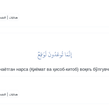
|
هدايات
النفح
إِنَّمَا تُوعَدُونَ لَوَٰقِعٞ
наётган нарса (Қиёмат ва ҳисоб-китоб) воқеъ бўлгувч
|
هدايات
النفح