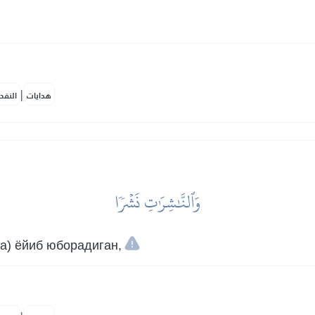
|
هدايات
النفح
وَٱلنَّٰشِرَٰتِ نَشۡرٗا
а) ёйиб юборадиган,