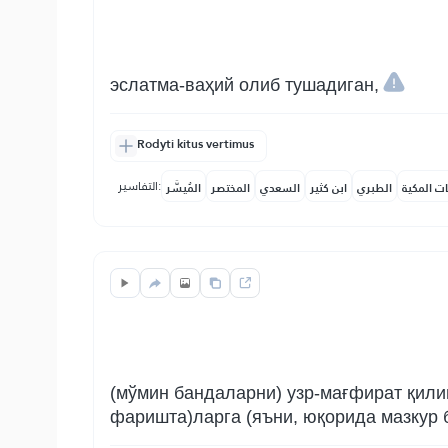
эслатма-ваҳий олиб тушадиган,
Rodyti kitus vertimus
التفاسير:
ات المكية
الطبري
ابن كثير
السعدي
المختصر
المُيسَّر
(мўмин бандаларни) узр-мағфират қили
фаришта)ларга (яъни, юқорида мазкур б