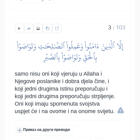
3
:
103
إِلَّا ٱلَّذِينَ ءَامَنُواْ وَعَمِلُواْ ٱلصَّٰلِحَٰتِ وَتَوَاصَوۡاْ
بِٱلۡحَقِّ وَتَوَاصَوۡاْ بِٱلصَّبۡرِ
samo nisu oni koji vjeruju u Allaha i
Njegove poslanike i dobra djela čine, i
koji jedni drugima Istinu preporučuju i
koji jedni drugima preporučuju strpljenje.
Oni koji imaju spomenuta svojstva
uspjet će i na ovome i na onome svijetu.
Приказ на други преводи