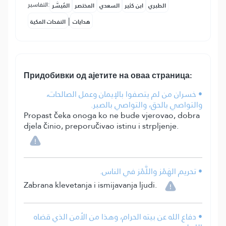
التفاسير:
الطبري
ابن كثير
السعدي
المختصر
المُيسَّر
|
هدايات
النفحات المكية
Придобивки од ајетите на оваа страница:
• خسران من لم يتصفوا بالإيمان وعمل الصالحات،
والتواصي بالحق، والتواصي بالصبر.
Propast čeka onoga ko ne bude vjerovao, dobra
djela činio, preporučivao istinu i strpljenje.
• تحريم الهَمْز واللَّمْز في الناس.
Zabrana klevetanja i ismijavanja ljudi.
• دفاع الله عن بيته الحرام، وهذا من الأمن الذي قضاه