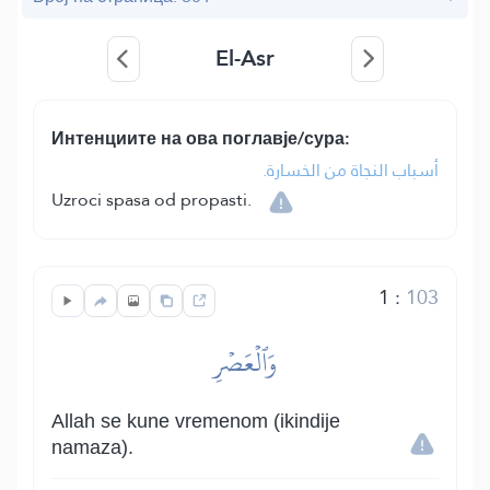
El-Asr
Интенциите на ова поглавје/сура:
أسباب النجاة من الخسارة.
Uzroci spasa od propasti.
1
:
103
وَٱلۡعَصۡرِ
Allah se kune vremenom (ikindije
namaza).