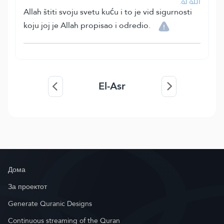
الله له.
Allah štiti svoju svetu kuću i to je vid sigurnosti
koju joj je Allah propisao i odredio.
El-Asr
Дома
За проектот
Generate Quranic Designs
Continuous streaming of the Quran