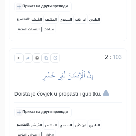
Приказ на други преводи
التفاسير:
الطبري
ابن كثير
السعدي
المختصر
المُيسَّر
|
هدايات
النفحات المكية
2
:
103
إِنَّ ٱلۡإِنسَٰنَ لَفِي خُسۡرٍ
Doista je čovjek u propasti i gubitku.
Приказ на други преводи
التفاسير:
الطبري
ابن كثير
السعدي
المختصر
المُيسَّر
|
هدايات
النفحات المكية