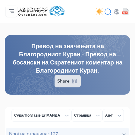
Дома
Содржина на преводи
Audio
Услуги на програмерите - API
За проектот
Контактирај нè
Јазик
Browse Old Version
Превод на значењата на
Благородниот Куран - Превод на
босански на Скратениот коментар на
Благородниот Куран.
Share
Сура/Поглавје ЕЛМАИДА
Страница
Ајет
Број на страница: 127