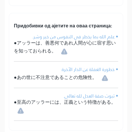
Придобивки од ајетите на оваа страница:
• علم الله بما يخطر في النفوس من خير وشر.
●アッラーは、善悪何であれ人間が心に宿す思い
を知っておられる。
• خطورة الغفلة عن الدار الآخرة.
●あの世に不注意であることの危険性。
• ثبوت صفة العدل لله تعالى.
●至高のアッラーには、正義という特徴がある。