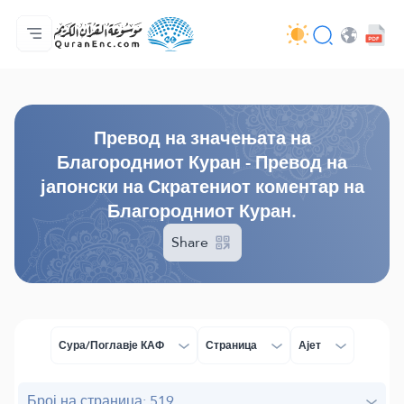
Дома
Содржина на преводи
Audio
Услуги на програмерите - API
За проектот
Контактирај нè
Јазик
Browse Old Version
Превод на значењата на
Благородниот Куран - Превод на
јапонски на Скратениот коментар на
Благородниот Куран.
Share
Сура/Поглавје КАФ
Страница
Ајет
Број на страница: 519