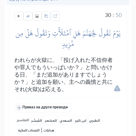
30
:
50
يَوۡمَ نَقُولُ لِجَهَنَّمَ هَلِ ٱمۡتَلَأۡتِ وَتَقُولُ هَلۡ مِن
مَّزِيدٖ
われらが火獄に、「投げ入れた不信仰者
や罪人でもういっぱいか？」と問いかけ
る日、「まだ追加がありますでしょう
か？」と追加を願い、主への義憤と共に
それ(火獄)は応える。
Приказ на други преводи
التفاسير:
الطبري
ابن كثير
السعدي
المختصر
المُيسَّر
|
هدايات
النفحات المكية