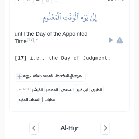
إِلَىٰ يَوۡمِ ٱلۡوَقۡتِ ٱلۡمَعۡلُومِ
until the Day of the Appointed
[17]
Time
.”
[17]
i.e., the Day of Judgment.
മറ്റു പരിഭാഷകൾ പ്രദർശിപ്പിക്കുക
التفاسير:
الطبري
ابن كثير
السعدي
المختصر
المُيسَّر
|
هدايات
النفحات المكية
Al-Hijr