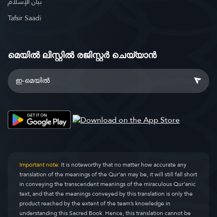
بيان الإسلام
Tafsir Saadi
മെയിൽ ലിസ്റ്റിൽ രജിസ്റ്റർ ചെയ്യാൻ
Important note:
It is noteworthy that no matter how accurate any
translation of the meanings of the Qur’an may be, it will still fall short
in conveying the transcendent meanings of the miraculous Qur’anic
text, and that the meanings conveyed by this translation is only the
product reached by the extent of the team’s knowledge in
understanding this Sacred Book. Hence, this translation cannot be