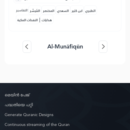
التفاسير:
الطبري
ابن كثير
السعدي
المختصر
المُيسَّر
|
هدايات
النفحات المكية
Al-Munāfiqūn
മെയിൻ പേജ്
പദ്ധതിയെ പറ്റി
Generate Quranic Designs
Continuous streaming of the Quran