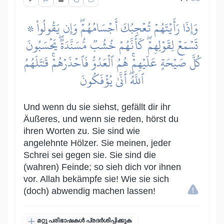
۞ وَإِذَا رَأَيۡتَهُمۡ تُعۡجِبُكَ أَجۡسَامُهُمۡۖ وَإِن يَقُولُواْ
تَسۡمَعۡ لِقَوۡلِهِمۡۖ كَأَنَّهُمۡ خُشُبٞ مُّسَنَّدَةٞۖ يَحۡسَبُونَ
كُلَّ صَيۡحَةٍ عَلَيۡهِمۡۚ هُمُ ٱلۡعَدُوُّ فَٱحۡذَرۡهُمۡۚ قَٰتَلَهُمُ
ٱللَّهُۖ أَنَّىٰ يُؤۡفَكُونَ
Und wenn du sie siehst, gefällt dir ihr
Äußeres, und wenn sie reden, hörst du
ihren Worten zu. Sie sind wie
angelehnte Hölzer. Sie meinen, jeder
Schrei sei gegen sie. Sie sind die
(wahren) Feinde; so sieh dich vor ihnen
vor. Allah bekämpfe sie! Wie sie sich
(doch) abwendig machen lassen!
മറ്റു പരിഭാഷകൾ പ്രദർശിപ്പിക്കുക