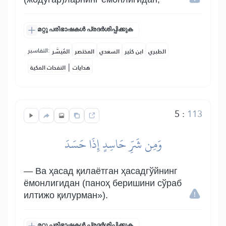
മറ്റു പരിഭാഷകൾ പ്രദർശിപ്പിക്കുക
التفاسير:
الطبري
ابن كثير
السعدي
المختصر
المُيسَّر
|
هدايات
النفحات المكية
5
:
113
وَمِن شَرِّ حَاسِدٍ إِذَا حَسَدَ
— Ва ҳасад қилаётган ҳасадгўйнинг
ёмонлигидан (паноҳ беришини сўраб
илтижо қилурман»).
മറ്റു പരിഭാഷകൾ പ്രദർശിപ്പിക്കുക