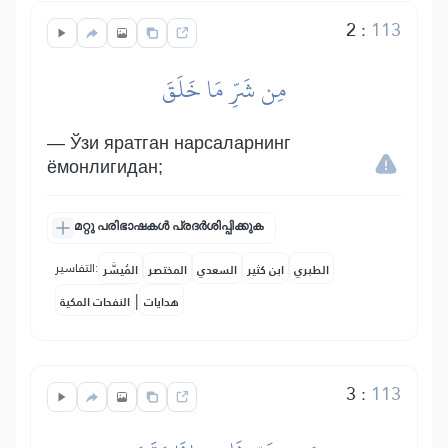
2
:
113
مِن شَرِّ مَا خَلَقَ
— Ўзи яратган нарсаларнинг
ёмонлигидан;
മറ്റു പരിഭാഷകൾ പ്രദർശിപ്പിക്കുക
التفاسير:
الطبري
ابن كثير
السعدي
المختصر
المُيسَّر
|
هدايات
النفحات المكية
3
:
113