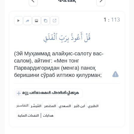
1
:
113
قُلۡ أَعُوذُ بِرَبِّ ٱلۡفَلَقِ
(Эй Муҳаммад алайҳис-салоту вас-
салом), айтинг: «Мен тонг
Парвардигоридан (менга) паноҳ
беришини сўраб илтижо қилурман;
മറ്റു പരിഭാഷകൾ പ്രദർശിപ്പിക്കുക
التفاسير:
الطبري
ابن كثير
السعدي
المختصر
المُيسَّر
|
هدايات
النفحات المكية