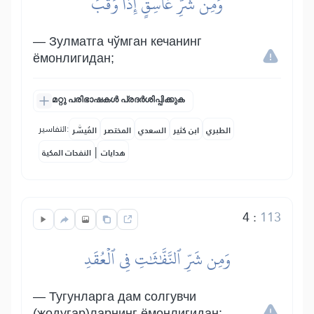
وَمِن شَرِّ غَاسِقٍ إِذَا وَقَبَ
— Зулматга чўмган кечанинг
ёмонлигидан;
മറ്റു പരിഭാഷകൾ പ്രദർശിപ്പിക്കുക
التفاسير:
الطبري
ابن كثير
السعدي
المختصر
المُيسَّر
|
هدايات
النفحات المكية
4
:
113
وَمِن شَرِّ ٱلنَّفَّٰثَٰتِ فِي ٱلۡعُقَدِ
— Тугунларга дам солгувчи
(жодугар)ларнинг ёмонлигидан;