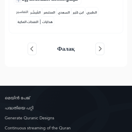
التفاسير:
الطبري
ابن كثير
السعدي
المختصر
المُيسَّر
|
هدايات
النفحات المكية
Фалақ
മെയിൻ പേജ്
പദ്ധതിയെ പറ്റി
Generate Quranic Designs
Continuous streaming of the Quran