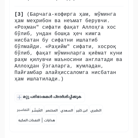
[3]
(Барчага-кофирга ҳам, мўминга
ҳам меҳрибон ва неъмат берувчи.
«Роҳман" сифати фақат Аллоҳга хос
бўлиб, ундан бошқа ҳеч кимга
нисбатан бу сифатни ишлатиб
бўлмайди. «Раҳийм" сифати, хосроқ
бўлиб, фақат мўминларга қиёмат куни
раҳм қилувчи маъносини англатади ва
Аллоҳдан ўзгаларга, жумладан,
Пайғамбар алайҳиссаломга нисбатан
ҳам ишлатилади.)
മറ്റു പരിഭാഷകൾ പ്രദർശിപ്പിക്കുക
التفاسير:
الطبري
ابن كثير
السعدي
المختصر
المُيسَّر
|
هدايات
النفحات المكية