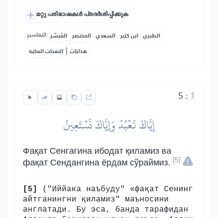
മറ്റു പരിഭാഷകൾ പ്രദർശിപ്പിക്കുക
التفاسير:
الطبري
ابن كثير
السعدي
المختصر
المُيسَّر
|
هدايات
النفحات المكية
5
:
1
إِيَّاكَ نَعۡبُدُ وَإِيَّاكَ نَسۡتَعِينُ
Фақат Сенгагина ибодат қиламиз ва
[5]
фақат Сендангина ёрдам сўраймиз.
[5]
("Иййака наъбуду" «фақат Сенинг
айтганингни қиламиз" маъносини
англатади. Бу эса, банда тарафидан