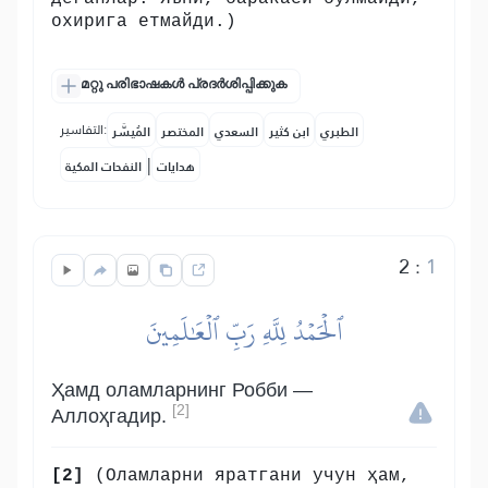
охирига етмайди.)
മറ്റു പരിഭാഷകൾ പ്രദർശിപ്പിക്കുക
التفاسير:
الطبري
ابن كثير
السعدي
المختصر
المُيسَّر
|
هدايات
النفحات المكية
2
:
1
ٱلۡحَمۡدُ لِلَّهِ رَبِّ ٱلۡعَٰلَمِينَ
Ҳамд оламларнинг Робби —
[2]
Аллоҳгадир.
[2]
(Оламларни яратгани учун ҳам,