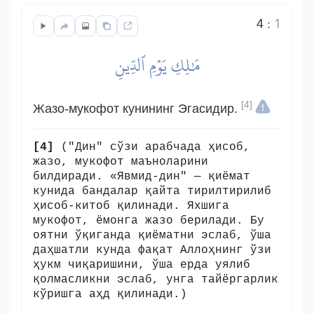
4
:
1
مَٰلِكِ يَوۡمِ ٱلدِّينِ
[4]
Жазо-мукофот кунининг Эгасидир.
[4]
("Дин" сўзи арабчада ҳисоб,
жазо, мукофот маъноларини
билдиради. «Явмид-дин" — қиёмат
кунида бандалар қайта тирилтирилиб
ҳисоб-китоб қилинади. Яхшига
мукофот, ёмонга жазо берилади. Бу
оятни ўқиганда қиёматни эслаб, ўша
даҳшатли кунда фақат Аллоҳнинг ўзи
ҳукм чиқаришини, ўша ерда уялиб
қолмасликни эслаб, унга тайёргарлик
кўришга аҳд қилинади.)