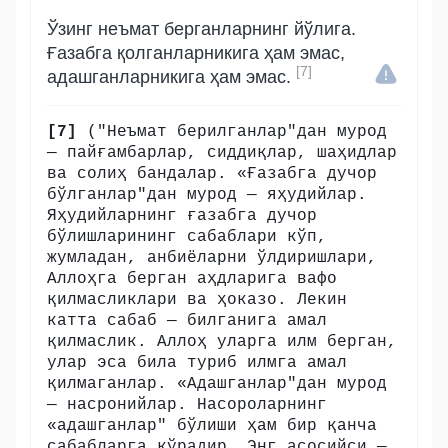
Ўзинг неъмат берганларнинг йўлига.
Ғазабга қолганларникига ҳам эмас,
[7]
адашганларникига ҳам эмас.
[7]
("Неъмат берилганлар"дан мурод
— пайғамбарлар, сиддиқлар, шаҳидлар
ва солиҳ бандалар. «Ғазабга дучор
бўлганлар"дан мурод — яҳудийлар.
Яҳудийларнинг ғазабга дучор
бўлишларининг сабаблари кўп,
жумладан, анбиёларни ўлдиришлари,
Аллоҳга берган аҳдларига вафо
қилмасликлари ва ҳоказо. Лекин
катта сабаб — билганига амал
қилмаслик. Аллоҳ уларга илм берган,
улар эса била туриб илмга амал
қилмаганлар. «Адашганлар"дан мурод
— насронийлар. Насороларнинг
«адашганлар" бўлиши ҳам бир қанча
сабабларга кўрадир. Энг асосийси —