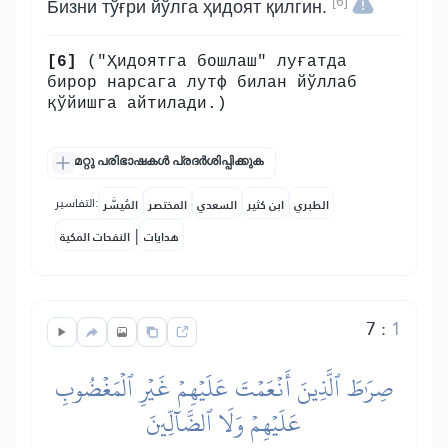
[6]
Бизни тўғри йўлга ҳидоят қилгин.
[6]
("Ҳидоятга бошлаш" луғатда
бирор нарсага лутф билан йўллаб
қўйишга айтилади.)
മറ്റു പരിഭാഷകൾ പ്രദർശിപ്പിക്കുക
التفاسير:
الطبري
ابن كثير
السعدي
المختصر
المُيسَّر
|
هدايات
النفحات المكية
7
:
1
صِرَٰطَ ٱلَّذِينَ أَنۡعَمۡتَ عَلَيۡهِمۡ غَيۡرِ ٱلۡمَغۡضُوبِ
عَلَيۡهِمۡ وَلَا ٱلضَّآلِّينَ