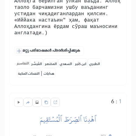
Аллоҳга берилган улкан ваъда. Аллоҳ
таоло барчамизни ушбу ваъданинг
устидан чиқадиганлардан қилсин.
«Иййака настаъин" ҳам, фақат
Аллоҳдангина ёрдам сўраш маъносини
англатади.)
മറ്റു പരിഭാഷകൾ പ്രദർശിപ്പിക്കുക
التفاسير:
الطبري
ابن كثير
السعدي
المختصر
المُيسَّر
|
هدايات
النفحات المكية
6
:
1
ٱهۡدِنَا ٱلصِّرَٰطَ ٱلۡمُسۡتَقِيمَ