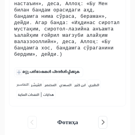
настаъин», деса, Аллоҳ: «Бу Мен
билан бандам орасидаги аҳд,
бандамга нима сўраса, бераман»,
дейди. Агар банда: «Иҳдинас сиротал
мустақим, сиротол-лазийна анъамта
ъалайҳим ғойрил мағзуби алайҳим
валаззооллийн», деса, Аллоҳ: «Бу
бандамга хос, бандамга сўраганини
бердим», дейди.)
മറ്റു പരിഭാഷകൾ പ്രദർശിപ്പിക്കുക
التفاسير:
الطبري
ابن كثير
السعدي
المختصر
المُيسَّر
|
هدايات
النفحات المكية
Фотиҳа