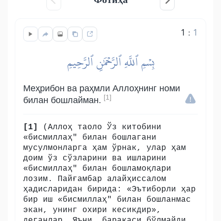
1
:
1
بِسۡمِ ٱللَّهِ ٱلرَّحۡمَٰنِ ٱلرَّحِيمِ
Меҳрибон ва раҳмли Аллоҳнинг номи
[1]
билан бошлайман.
[1]
(Аллоҳ таоло Ўз китобини
«бисмиллаҳ" билан бошлагани
мусулмонларга ҳам ўрнак, улар ҳам
доим ўз сўзларини ва ишларини
«бисмиллаҳ" билан бошламоқлари
лозим. Пайғамбар алайҳиссалом
ҳадисларидан бирида: «Эътиборли ҳар
бир иш «бисмиллаҳ" билан бошланмас
экан, унинг охири кесикдир»,
деганлар. Яъни, баракаси бўлмайди,