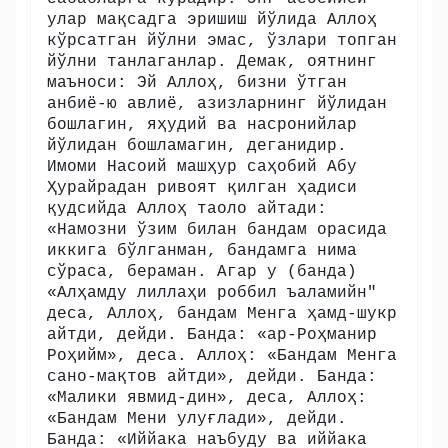
улар мақсадга эришиш йўлида Аллоҳ
кўрсатган йўлни эмас, ўзлари топган
йўлни танлаганлар. Демак, оятнинг
маъноси: Эй Аллоҳ, бизни ўтган
анбиё-ю авлиё, азизларнинг йўлидан
бошлагин, яҳудий ва насронийлар
йўлидан бошламагин, деганидир.
Имоми Насоий машҳур саҳобий Абу
Ҳурайрадан ривоят қилган ҳадиси
қудсийда Аллоҳ таоло айтади:
«Намозни ўзим билан бандам орасида
иккига бўлганман, бандамга нима
сўраса, бераман. Агар у (банда)
«Алҳамду лиллаҳи роббил ъаламийн"
деса, Аллоҳ, бандам Менга ҳамд-шукр
айтди, дейди. Банда: «ар-Роҳманир
Роҳийм», деса. Аллоҳ: «Бандам Менга
сано-мақтов айтди», дейди. Банда:
«Малики явмид-дин», деса, Аллоҳ:
«Бандам Мени улуғлади», дейди.
Банда: «Иййака наъбуду ва иййака