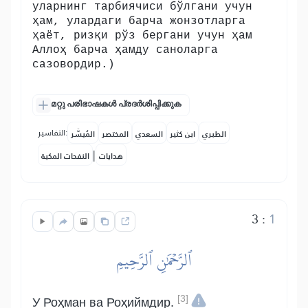
уларнинг тарбиячиси бўлгани учун
ҳам, улардаги барча жонзотларга
ҳаёт, ризқи рўз бергани учун ҳам
Аллоҳ барча ҳамду саноларга
сазовордир.)
മറ്റു പരിഭാഷകൾ പ്രദർശിപ്പിക്കുക
التفاسير:
الطبري
ابن كثير
السعدي
المختصر
المُيسَّر
|
هدايات
النفحات المكية
3
:
1
ٱلرَّحۡمَٰنِ ٱلرَّحِيمِ
[3]
У Роҳман ва Роҳиймдир.