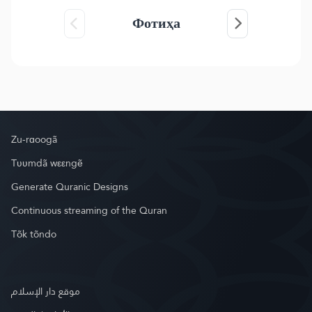
Фотиҳа
Zu-rɑoogã
Tʋʋmdã wεεngẽ
Generate Quranic Designs
Continuous streaming of the Quran
Tõk tõndo
موقع دار الإسلام