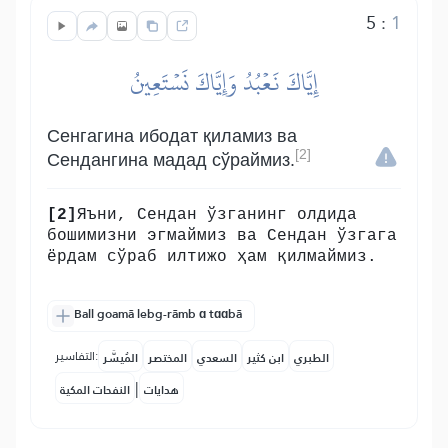
5
:
1
إِيَّاكَ نَعۡبُدُ وَإِيَّاكَ نَسۡتَعِينُ
Сенгагина ибодат қиламиз ва
[2]
Сендангина мадад сўраймиз.
[2]
Яъни, Сендан ўзганинг олдида
бошимизни эгмаймиз ва Сендан ўзгага
ёрдам сўраб илтижо ҳам қилмаймиз.
Ball goamã lebg-rãmb ɑ tɑɑbã
التفاسير:
الطبري
ابن كثير
السعدي
المختصر
المُيسَّر
|
هدايات
النفحات المكية