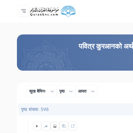
मुख्य
अनुवादहरूको सूची
Audio
विकासकर्ताहरूका सेवाहरू - API
परियोजना बारे
हामीलाई सम्पर्क गर्नुहोस्
भाषा
Browse Old Version
पवित्र कुरआनको अर्थको
सूरह बैयिनः
पृष्ठ
आयत
पृष्ठ संख्या: 598