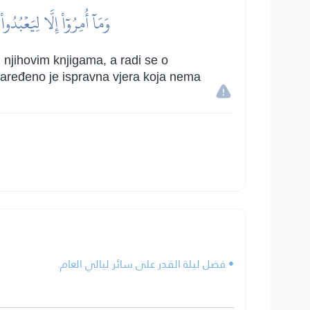
وَمَآ أُمِرُوٓاْ إِلَّا لِيَعۡبُد
 njihovim knjigama, a radi se o
naređeno je ispravna vjera koja nema
• فضل ليلة القدر على سائر ليالي العام.