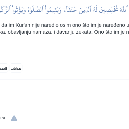
ُواْ ٱللَّهَ مُخۡلِصِينَ لَهُ ٱلدِّينَ حُنَفَآءَ وَيُقِيمُواْ ٱلصَّلَوٰةَ وَيُؤۡتُواْ ٱلزَّكَو
e da im Kur'an nije naredio osim ono što im je naređeno u
rka, obavljanju namaza, i davanju zekata. Ono što im je 
|
هدايات
النفح
ni.