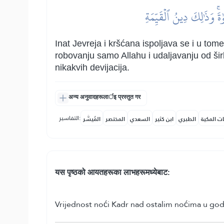
ٰةَۚ وَذَٰلِكَ دِينُ ٱلۡقَيِّمَةِ
Inat Jevreja i kršćana ispoljava se i u tom
robovanju samo Allahu i udaljavanju od ši
nikakvih devijacija.
अन्य अनुवादहरूलार्इ प्रस्तुत गर
التفاسير:
ات المكية
الطبري
ابن كثير
السعدي
المختصر
المُيسَّر
यस पृष्ठको आयतहरूका लाभहरूमध्येबाट:
Vrijednost noći Kadr nad ostalim noćima u godi