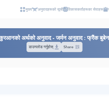
मुख्य
अनुवादहरूको सूची
विकासकर्ताहरूका सेवाहरू
कुरआनको अर्थको अनुवाद - जर्मन अनुवाद : फ्रैंक बुब
डाउनलोड गर्नुहोस्
Share