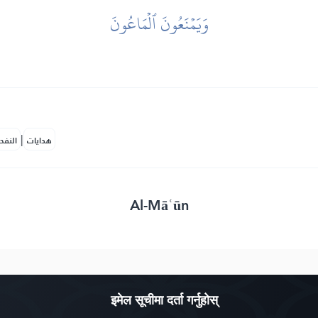
وَيَمۡنَعُونَ ٱلۡمَاعُونَ
|
هدايات
النفح
Al-Māʿūn
इमेल सूचीमा दर्ता गर्नुहोस्