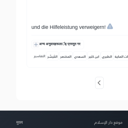
und die Hilfeleistung verweigern!
अन्य अनुवादहरूलार्इ प्रस्तुत गर
التفاسير:
ات المكية
الطبري
ابن كثير
السعدي
المختصر
المُيسَّر
मुख्य
موقع دار الإسلام