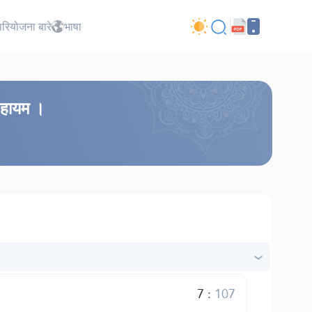
परियोजना बारे
भाषा
ेनहायम ।
7
:
107