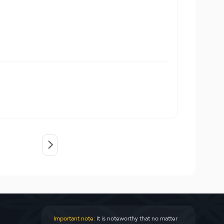
Important note:
It is noteworthy that no matter