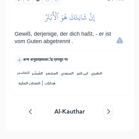
إِنَّ شَانِئَكَ هُوَ ٱلۡأَبۡتَرُ
Gewiß, derjenige, der dich haßt, - er ist
vom Guten abgetrennt .
अन्य अनुवादहरूलार्इ प्रस्तुत गर
التفاسير:
الطبري
ابن كثير
السعدي
المختصر
المُيسَّر
|
هدايات
النفحات المكية
Al-Kauthar