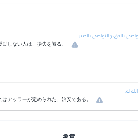
• اصي بالحق، والتواصي بالصبر
奨励しない人は、損失を被る。
• ه له
れはアッラーが定められた、治安である。
象章