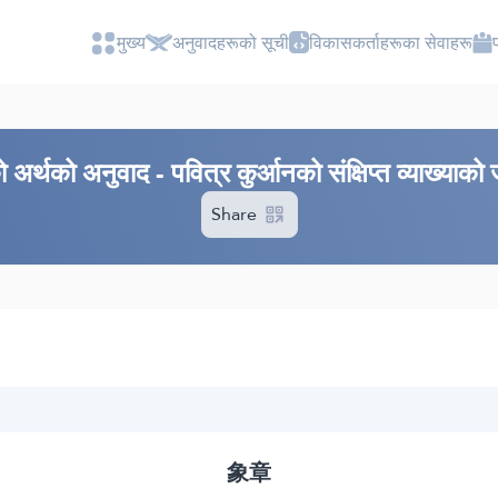
मुख्य
अनुवादहरूको सूची
विकासकर्ताहरूका सेवाहरू
अर्थको अनुवाद - पवित्र कुर्आनको संक्षिप्त व्याख्याको
Share
象章