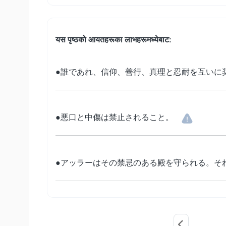
यस पृष्ठको आयतहरूका लाभहरूमध्येबाट:
●誰であれ、信仰、善行、真理と忍耐を互いに
●悪口と中傷は禁止されること。
●アッラーはその禁忌のある殿を守られる。そ