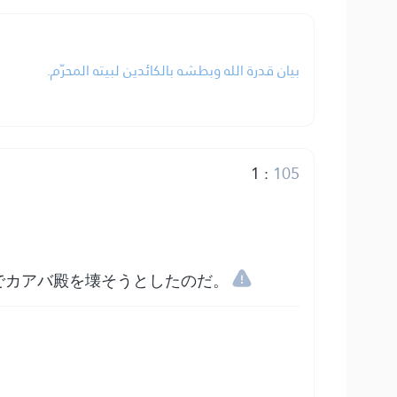
بيان قدرة الله وبطشه بالكائدين لبيته المحرّم.
1
:
105
でカアバ殿を壊そうとしたのだ。