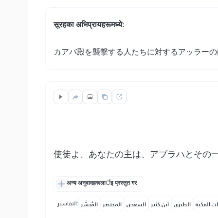
सूरहका अभिप्रायहरूमध्ये:
カアバ殿を襲撃する人たちに対するアッラーの
使徒よ、あなたの主は、アブラハとその
अन्य अनुवादहरूलार्इ प्रस्तुत गर
التفاسير:
ات المكية
الطبري
ابن كثير
السعدي
المختصر
المُيسَّر