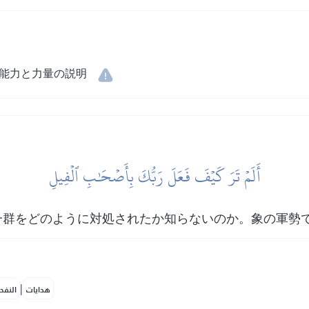
能力と力量の説明
أَلَمۡ تَرَ كَيۡفَ فَعَلَ رَبُّكَ بِأَصۡحَٰبِ ٱلۡفِيلِ
一群をどのように対処されたか知らないのか。象の軍勢
|
هدايات
النفح