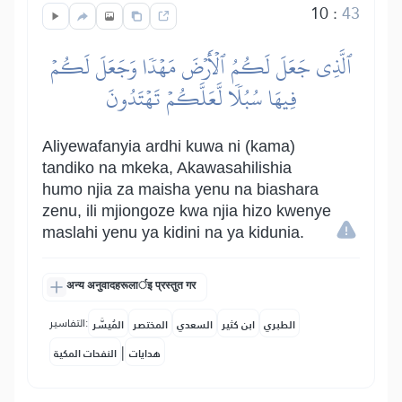
10
:
43
ٱلَّذِي جَعَلَ لَكُمُ ٱلۡأَرۡضَ مَهۡدٗا وَجَعَلَ لَكُمۡ
فِيهَا سُبُلٗا لَّعَلَّكُمۡ تَهۡتَدُونَ
Aliyewafanyia ardhi kuwa ni (kama)
tandiko na mkeka, Akawasahilishia
humo njia za maisha yenu na biashara
zenu, ili mjiongoze kwa njia hizo kwenye
maslahi yenu ya kidini na ya kidunia.
अन्य अनुवादहरूलार्इ प्रस्तुत गर
التفاسير:
الطبري
ابن كثير
السعدي
المختصر
المُيسَّر
|
هدايات
النفحات المكية