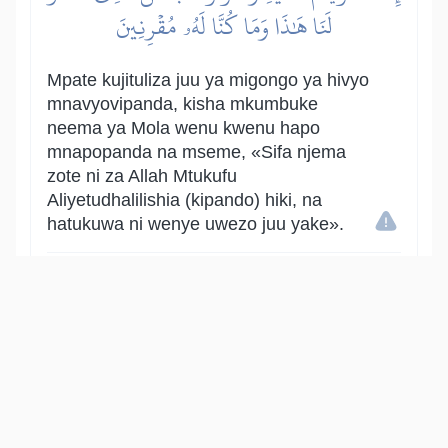
لَنَا هَٰذَا وَمَا كُنَّا لَهُۥ مُقۡرِنِينَ
Mpate kujituliza juu ya migongo ya hivyo
mnavyovipanda, kisha mkumbuke
neema ya Mola wenu kwenu hapo
mnapopanda na mseme, «Sifa njema
zote ni za Allah Mtukufu
Aliyetudhalilishia (kipando) hiki, na
hatukuwa ni wenye uwezo juu yake».
Show other translations
التفاسير:
الطبري
ابن كثير
السعدي
المختصر
المُيسَّر
|
هدايات
النفحات المكية