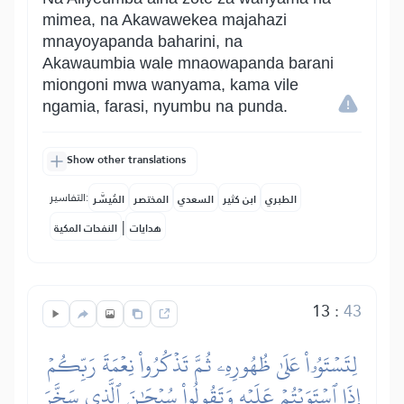
mimea, na Akawawekea majahazi
mnayoyapanda baharini, na
Akawaumbia wale mnaowapanda barani
miongoni mwa wanyama, kama vile
ngamia, farasi, nyumbu na punda.
Show other translations
التفاسير:
الطبري
ابن كثير
السعدي
المختصر
المُيسَّر
|
هدايات
النفحات المكية
13
:
43
لِتَسۡتَوُۥاْ عَلَىٰ ظُهُورِهِۦ ثُمَّ تَذۡكُرُواْ نِعۡمَةَ رَبِّكُمۡ
إِذَا ٱسۡتَوَيۡتُمۡ عَلَيۡهِ وَتَقُولُواْ سُبۡحَٰنَ ٱلَّذِي سَخَّرَ