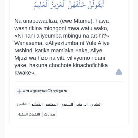
لَيَقُولُنَّ خَلَقَهُنَّ ٱلۡعَزِيزُ ٱلۡعَلِيمُ
Na unapowauliza, (ewe Mtume), hawa
washirikina miongoni mwa watu wako,
«Ni nani aliyeumba mbingu na ardhi?»
Wanasema, «Aliyeziumba ni Yule Aliye
Mshindi katika mamlaka Yake, Aliye
Mjuzi wa hizo na vitu vilivyomo ndani
yake, hakuna chochote kinachofichika
Kwake».
अन्य अनुवादहरूलार्इ प्रस्तुत गर
التفاسير:
الطبري
ابن كثير
السعدي
المختصر
المُيسَّر
|
هدايات
النفحات المكية