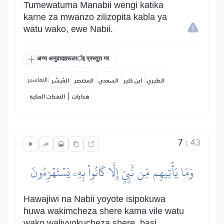
Tumewatuma Manabii wengi katika
karne za mwanzo zilizopita kabla ya
watu wako, ewe Nabii.
अन्य अनुवादहरूलार्इ प्रस्तुत गर
التفاسير:
الطبري
ابن كثير
السعدي
المختصر
المُيسَّر
|
هدايات
النفحات المكية
7
:
43
وَمَا يَأۡتِيهِم مِّن نَّبِيٍّ إِلَّا كَانُواْ بِهِۦ يَسۡتَهۡزِءُونَ
Hawajiwi na Nabii yoyote isipokuwa
huwa wakimcheza shere kama vile watu
wako walivyokucheza shere, basi