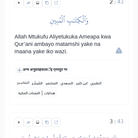
2
:
43
وَٱلۡكِتَٰبِ ٱلۡمُبِينِ
Allah Mtukufu Aliyetukuka Ameapa kwa
Qur’ani ambayo matamshi yake na
maana yake iko wazi.
अन्य अनुवादहरूलार्इ प्रस्तुत गर
التفاسير:
الطبري
ابن كثير
السعدي
المختصر
المُيسَّر
|
هدايات
النفحات المكية
3
:
43