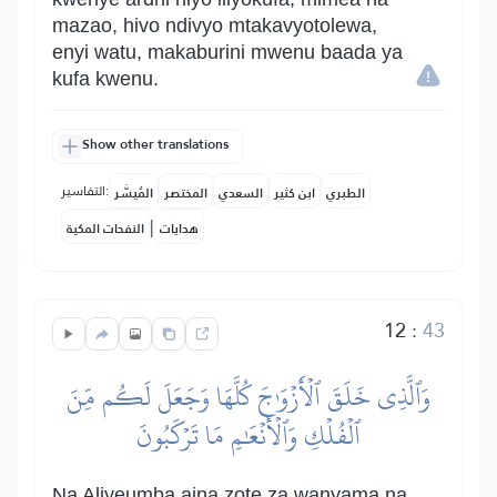
mazao, hivo ndivyo mtakavyotolewa,
enyi watu, makaburini mwenu baada ya
kufa kwenu.
Show other translations
التفاسير:
الطبري
ابن كثير
السعدي
المختصر
المُيسَّر
|
هدايات
النفحات المكية
12
:
43
وَٱلَّذِي خَلَقَ ٱلۡأَزۡوَٰجَ كُلَّهَا وَجَعَلَ لَكُم مِّنَ
ٱلۡفُلۡكِ وَٱلۡأَنۡعَٰمِ مَا تَرۡكَبُونَ
Na Aliyeumba aina zote za wanyama na