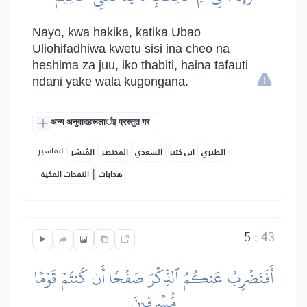
Nayo, kwa hakika, katika Ubao
Uliohifadhiwa kwetu sisi ina cheo na
heshima za juu, iko thabiti, haina tafauti
ndani yake wala kugongana.
अन्य अनुवादहरूलार्इ प्रस्तुत गर
التفاسير:
الطبري
ابن كثير
السعدي
المختصر
المُيسَّر
|
هدايات
النفحات المكية
5
:
43
أَفَنَضۡرِبُ عَنكُمُ ٱلذِّكۡرَ صَفۡحًا أَن كُنتُمۡ قَوۡمٗا
مُّسۡرِفِينَ