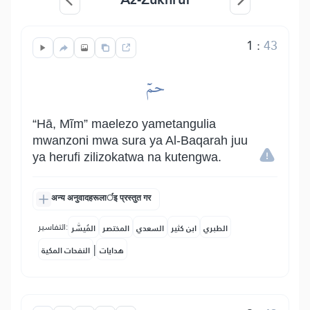
1
:
43
حمٓ
“Hā, Mĩm” maelezo yametangulia
mwanzoni mwa sura ya Al-Baqarah juu
ya herufi zilizokatwa na kutengwa.
अन्य अनुवादहरूलार्इ प्रस्तुत गर
التفاسير:
الطبري
ابن كثير
السعدي
المختصر
المُيسَّر
|
هدايات
النفحات المكية