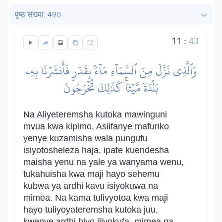
पृष्ठ संख्या: 490
11
:
43
وَٱلَّذِي نَزَّلَ مِنَ ٱلسَّمَآءِ مَآءَۢ بِقَدَرٖ فَأَنشَرۡنَا بِهِۦ
بَلۡدَةٗ مَّيۡتٗاۚ كَذَٰلِكَ تُخۡرَجُونَ
Na Aliyeteremsha kutoka mawinguni
mvua kwa kipimo, Asiifanye mafuriko
yenye kuzamisha wala pungufu
isiyotosheleza haja, ipate kuendesha
maisha yenu na yale ya wanyama wenu,
tukahuisha kwa maji hayo sehemu
kubwa ya ardhi kavu isiyokuwa na
mimea. Na kama tulivyotoa kwa maji
hayo tuliyoyateremsha kutoka juu,
kwenye ardhi hiyo iliyokufa, mimea na