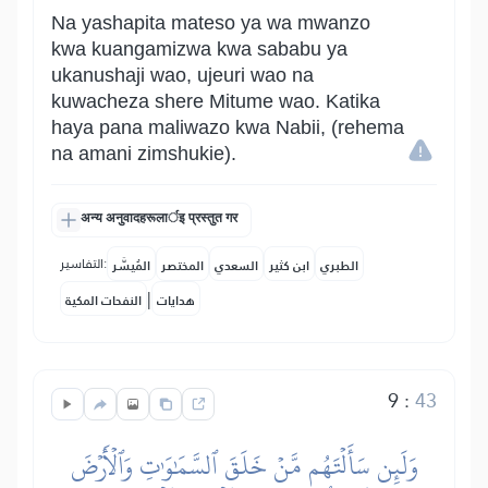
Na yashapita mateso ya wa mwanzo
kwa kuangamizwa kwa sababu ya
ukanushaji wao, ujeuri wao na
kuwacheza shere Mitume wao. Katika
haya pana maliwazo kwa Nabii, (rehema
na amani zimshukie).
अन्य अनुवादहरूलार्इ प्रस्तुत गर
التفاسير:
الطبري
ابن كثير
السعدي
المختصر
المُيسَّر
|
هدايات
النفحات المكية
9
:
43
وَلَئِن سَأَلۡتَهُم مَّنۡ خَلَقَ ٱلسَّمَٰوَٰتِ وَٱلۡأَرۡضَ