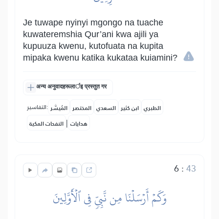
Je tuwape nyinyi mgongo na tuache
kuwateremshia Qur’ani kwa ajili ya
kupuuza kwenu, kutofuata na kupita
mipaka kwenu katika kukataa kuiamini?
अन्य अनुवादहरूलार्इ प्रस्तुत गर
التفاسير:
الطبري
ابن كثير
السعدي
المختصر
المُيسَّر
|
هدايات
النفحات المكية
6
:
43
وَكَمۡ أَرۡسَلۡنَا مِن نَّبِيّٖ فِي ٱلۡأَوَّلِينَ