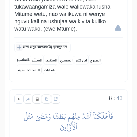
tukawaangamiza wale waliowakanusha
Mitume wetu, nao walikuwa ni wenye
nguvu kali na ushujaa wa kivita kuliko
watu wako, (ewe Mtume).
अन्य अनुवादहरूलार्इ प्रस्तुत गर
التفاسير:
الطبري
ابن كثير
السعدي
المختصر
المُيسَّر
|
هدايات
النفحات المكية
8
:
43
فَأَهۡلَكۡنَآ أَشَدَّ مِنۡهُم بَطۡشٗا وَمَضَىٰ مَثَلُ
ٱلۡأَوَّلِينَ