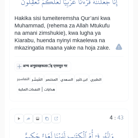
إِنَّا جَعَلۡنَٰهُ قُرۡءَٰنًا عَرَبِيّٗا لَّعَلَّكُمۡ تَعۡقِلُونَ
Hakika sisi tumeiteremsha Qur’ani kwa
Muhammad, (rehema za Allah Mtukufu
na amani zimshukie), kwa lugha ya
Kiarabu, huenda nyinyi mkaelewa na
mkazingatia maana yake na hoja zake.
अन्य अनुवादहरूलार्इ प्रस्तुत गर
التفاسير:
الطبري
ابن كثير
السعدي
المختصر
المُيسَّر
|
هدايات
النفحات المكية
4
:
43
وَإِنَّهُۥ فِيٓ أُمِّ ٱلۡكِتَٰبِ لَدَيۡنَا لَعَلِيٌّ حَكِيمٌ