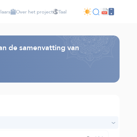
laars
Over het project
Taal
van de samenvatting van