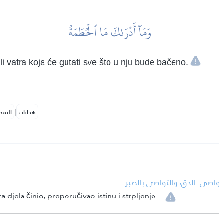
وَمَآ أَدۡرَىٰكَ مَا ٱلۡحُطَمَةُ
 ili vatra koja će gutati sve što u nju bude bačeno.
|
هدايات
النفح
• اصي بالحق، والتواصي بالصبر
jela činio, preporučivao istinu i strpljenje.