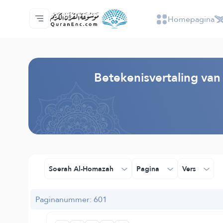
Homepagina
Homepagina
Inhoudsopgave van de vertalingen
Audio
Diensten voor ontwikkelaars - API
Over het project
Contacteer ons
Taal
Browse Old Version
Betekenisvertaling van
Soerah Al-Homazah
Pagina
Vers
Paginanummer: 601