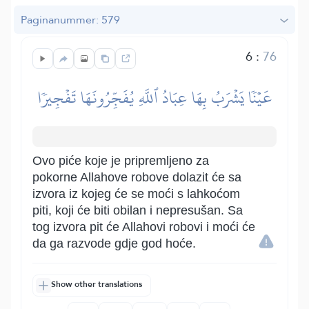
Paginanummer: 579
6
:
76
عَيۡنٗا يَشۡرَبُ بِهَا عِبَادُ ٱللَّهِ يُفَجِّرُونَهَا تَفۡجِيرٗا
Ovo piće koje je pripremljeno za
pokorne Allahove robove dolazit će sa
izvora iz kojeg će se moći s lahkoćom
piti, koji će biti obilan i nepresušan. Sa
tog izvora pit će Allahovi robovi i moći će
da ga razvode gdje god hoće.
Show other translations