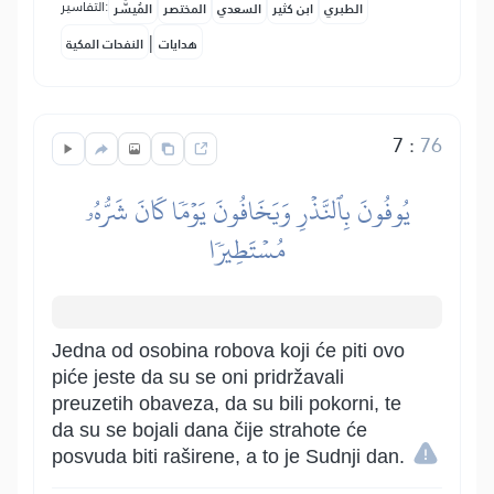
التفاسير:
الطبري
ابن كثير
السعدي
المختصر
المُيسَّر
|
هدايات
النفحات المكية
7
:
76
يُوفُونَ بِٱلنَّذۡرِ وَيَخَافُونَ يَوۡمٗا كَانَ شَرُّهُۥ
مُسۡتَطِيرٗا
Jedna od osobina robova koji će piti ovo
piće jeste da su se oni pridržavali
preuzetih obaveza, da su bili pokorni, te
da su se bojali dana čije strahote će
posvuda biti raširene, a to je Sudnji dan.