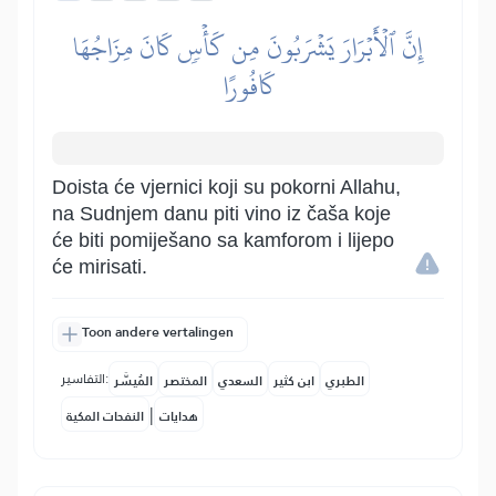
إِنَّ ٱلۡأَبۡرَارَ يَشۡرَبُونَ مِن كَأۡسٖ كَانَ مِزَاجُهَا
كَافُورًا
Doista će vjernici koji su pokorni Allahu,
na Sudnjem danu piti vino iz čaša koje
će biti pomiješano sa kamforom i lijepo
će mirisati.
Toon andere vertalingen
التفاسير:
الطبري
ابن كثير
السعدي
المختصر
المُيسَّر
|
هدايات
النفحات المكية