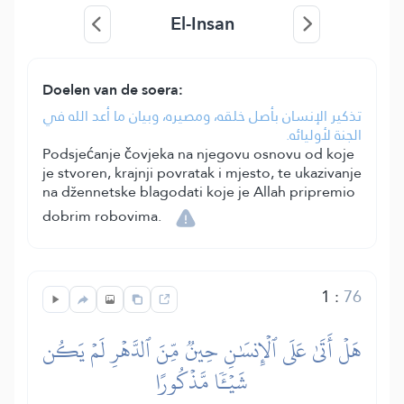
El-Insan
Doelen van de soera:
تذكير الإنسان بأصل خلقه، ومصيره، وبيان ما أعد الله في
الجنة لأوليائه.
Podsjećanje čovjeka na njegovu osnovu od koje
je stvoren, krajnji povratak i mjesto, te ukazivanje
na džennetske blagodati koje je Allah pripremio
dobrim robovima.
1
:
76
هَلۡ أَتَىٰ عَلَى ٱلۡإِنسَٰنِ حِينٞ مِّنَ ٱلدَّهۡرِ لَمۡ يَكُن
شَيۡـٔٗا مَّذۡكُورًا