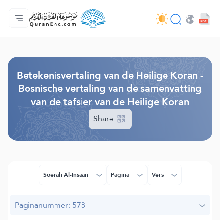
Homepagina
Inhoudsopgave van de vertalingen
Audio
Diensten voor ontwikkelaars - API
Over het project
Contacteer ons
Taal
Browse Old Version
Betekenisvertaling van de Heilige Koran -
Bosnische vertaling van de samenvatting
van de tafsier van de Heilige Koran
Share
Soerah Al-Insaan
Pagina
Vers
Paginanummer: 578