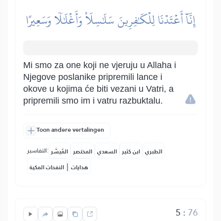
إِنَّآ أَعۡتَدۡنَا لِلۡكَٰفِرِينَ سَلَٰسِلَاْ وَأَغۡلَٰلٗا وَسَعِيرًا
Mi smo za one koji ne vjeruju u Allaha i
Njegove poslanike pripremili lance i
okove u kojima će biti vezani u Vatri, a
pripremili smo im i vatru razbuktalu.
Toon andere vertalingen
التفاسير:
الطبري
ابن كثير
السعدي
المختصر
المُيسَّر
|
هدايات
النفحات المكية
5
:
76