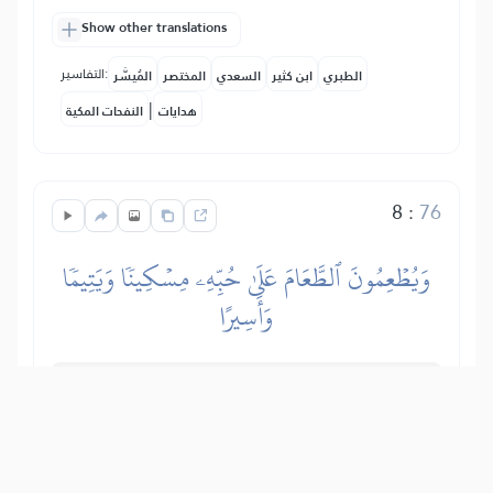
Show other translations
التفاسير:
الطبري
ابن كثير
السعدي
المختصر
المُيسَّر
|
هدايات
النفحات المكية
8
:
76
وَيُطۡعِمُونَ ٱلطَّعَامَ عَلَىٰ حُبِّهِۦ مِسۡكِينٗا وَيَتِيمٗا
وَأَسِيرًا
Oni su davali hranu iako su za njom bili
u potrebi. Hranili su siromahe, nevoljnike
i zarobljenike.