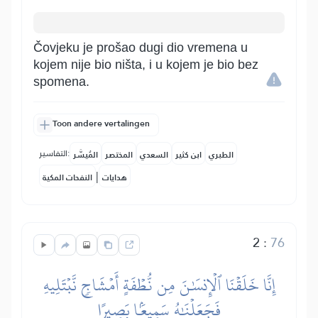
Čovjeku je prošao dugi dio vremena u
kojem nije bio ništa, i u kojem je bio bez
spomena.
Toon andere vertalingen
التفاسير:
الطبري
ابن كثير
السعدي
المختصر
المُيسَّر
|
هدايات
النفحات المكية
2
:
76
إِنَّا خَلَقۡنَا ٱلۡإِنسَٰنَ مِن نُّطۡفَةٍ أَمۡشَاجٖ نَّبۡتَلِيهِ
فَجَعَلۡنَٰهُ سَمِيعَۢا بَصِيرًا