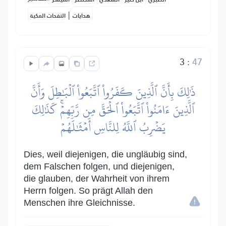
|
هدايات
النفحات المكية
3
:
47
ذَٰلِكَ بِأَنَّ ٱلَّذِينَ كَفَرُواْ ٱتَّبَعُواْ ٱلۡبَٰطِلَ وَأَنَّ
ٱلَّذِينَ ءَامَنُواْ ٱتَّبَعُواْ ٱلۡحَقَّ مِن رَّبِّهِمۡۚ كَذَٰلِكَ
يَضۡرِبُ ٱللَّهُ لِلنَّاسِ أَمۡثَٰلَهُمۡ
Dies, weil diejenigen, die ungläubig sind,
dem Falschen folgen, und diejenigen,
die glauben, der Wahrheit von ihrem
Herrn folgen. So prägt Allah den
Menschen ihre Gleichnisse.