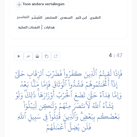
Toon andere vertalingen
التفاسير:
الطبري
ابن كثير
السعدي
المختصر
المُيسَّر
|
هدايات
النفحات المكية
4
:
47
فَإِذَا لَقِيتُمُ ٱلَّذِينَ كَفَرُواْ فَضَرۡبَ ٱلرِّقَابِ حَتَّىٰٓ
إِذَآ أَثۡخَنتُمُوهُمۡ فَشُدُّواْ ٱلۡوَثَاقَ فَإِمَّا مَنَّۢا بَعۡدُ
وَإِمَّا فِدَآءً حَتَّىٰ تَضَعَ ٱلۡحَرۡبُ أَوۡزَارَهَاۚ ذَٰلِكَۖ وَلَوۡ
يَشَآءُ ٱللَّهُ لَٱنتَصَرَ مِنۡهُمۡ وَلَٰكِن لِّيَبۡلُوَاْ
بَعۡضَكُم بِبَعۡضٖۗ وَٱلَّذِينَ قُتِلُواْ فِي سَبِيلِ ٱللَّهِ
فَلَن يُضِلَّ أَعۡمَٰلَهُمۡ