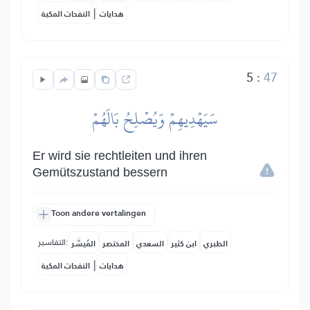
|
هدايات
النفحات المكية
5
:
47
سَيَهۡدِيهِمۡ وَيُصۡلِحُ بَالَهُمۡ
Er wird sie rechtleiten und ihren
Gemütszustand bessern
Toon andere vertalingen
التفاسير:
الطبري
ابن كثير
السعدي
المختصر
المُيسَّر
|
هدايات
النفحات المكية