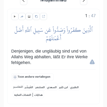
1
:
47
ٱلَّذِينَ كَفَرُواْ وَصَدُّواْ عَن سَبِيلِ ٱللَّهِ أَضَلَّ
أَعۡمَٰلَهُمۡ
Denjenigen, die ungläubig sind und von
Allahs Weg abhalten, läßt Er ihre Werke
fehlgehen.
Toon andere vertalingen
التفاسير:
الطبري
ابن كثير
السعدي
المختصر
المُيسَّر
|
هدايات
النفحات المكية