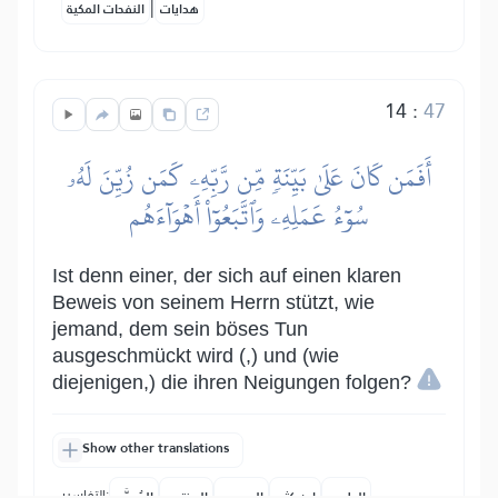
|
هدايات
النفحات المكية
14
:
47
أَفَمَن كَانَ عَلَىٰ بَيِّنَةٖ مِّن رَّبِّهِۦ كَمَن زُيِّنَ لَهُۥ
سُوٓءُ عَمَلِهِۦ وَٱتَّبَعُوٓاْ أَهۡوَآءَهُم
Ist denn einer, der sich auf einen klaren
Beweis von seinem Herrn stützt, wie
jemand, dem sein böses Tun
ausgeschmückt wird (,) und (wie
diejenigen,) die ihren Neigungen folgen?
Show other translations
التفاسير:
الطبري
ابن كثير
السعدي
المختصر
المُيسَّر