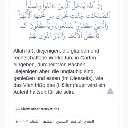
إِنَّ ٱللَّهَ يُدۡخِلُ ٱلَّذِينَ ءَامَنُواْ وَعَمِلُواْ
ٱلصَّٰلِحَٰتِ جَنَّٰتٖ تَجۡرِي مِن تَحۡتِهَا ٱلۡأَنۡهَٰرُۖ
وَٱلَّذِينَ كَفَرُواْ يَتَمَتَّعُونَ وَيَأۡكُلُونَ كَمَا
تَأۡكُلُ ٱلۡأَنۡعَٰمُ وَٱلنَّارُ مَثۡوٗى لَّهُمۡ
Allah läßt diejenigen, die glauben und
rechtschaffene Werke tun, in Gärten
eingehen, durcheilt von Bächen’.
Diejenigen aber, die ungläubig sind,
genießen und essen (im Diesseits), wie
das Vieh frißt; das (Höllen)feuer wird ein
Aufent haltsort für sie sein.
Show other translations
التفاسير:
الطبري
ابن كثير
السعدي
المختصر
المُيسَّر