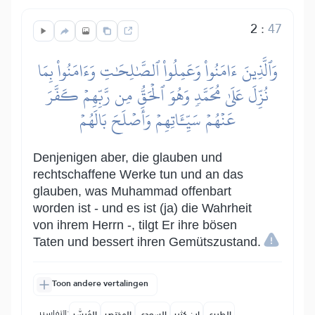
2
:
47
وَٱلَّذِينَ ءَامَنُواْ وَعَمِلُواْ ٱلصَّٰلِحَٰتِ وَءَامَنُواْ بِمَا
نُزِّلَ عَلَىٰ مُحَمَّدٖ وَهُوَ ٱلۡحَقُّ مِن رَّبِّهِمۡ كَفَّرَ
عَنۡهُمۡ سَيِّـَٔاتِهِمۡ وَأَصۡلَحَ بَالَهُمۡ
Denjenigen aber, die glauben und
rechtschaffene Werke tun und an das
glauben, was Muhammad offenbart
worden ist - und es ist (ja) die Wahrheit
von ihrem Herrn -, tilgt Er ihre bösen
Taten und bessert ihren Gemütszustand.
Toon andere vertalingen
التفاسير:
الطبري
ابن كثير
السعدي
المختصر
المُيسَّر