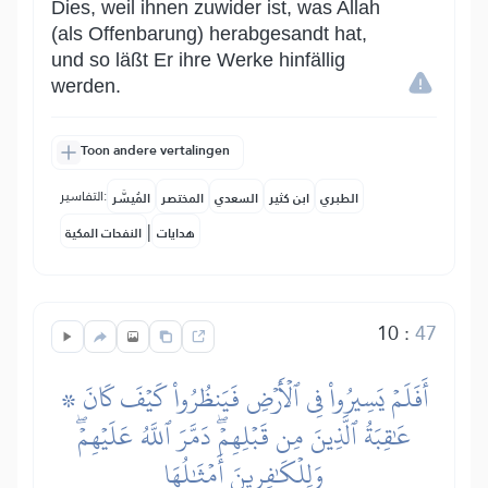
Dies, weil ihnen zuwider ist, was Allah
(als Offenbarung) herabgesandt hat,
und so läßt Er ihre Werke hinfällig
werden.
Toon andere vertalingen
التفاسير:
الطبري
ابن كثير
السعدي
المختصر
المُيسَّر
|
هدايات
النفحات المكية
10
:
47
۞ أَفَلَمۡ يَسِيرُواْ فِي ٱلۡأَرۡضِ فَيَنظُرُواْ كَيۡفَ كَانَ
عَٰقِبَةُ ٱلَّذِينَ مِن قَبۡلِهِمۡۖ دَمَّرَ ٱللَّهُ عَلَيۡهِمۡۖ
وَلِلۡكَٰفِرِينَ أَمۡثَٰلُهَا