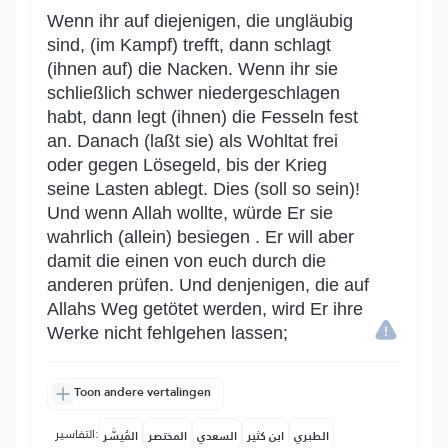
Wenn ihr auf diejenigen, die ungläubig
sind, (im Kampf) trefft, dann schlagt
(ihnen auf) die Nacken. Wenn ihr sie
schließlich schwer niedergeschlagen
habt, dann legt (ihnen) die Fesseln fest
an. Danach (laßt sie) als Wohltat frei
oder gegen Lösegeld, bis der Krieg
seine Lasten ablegt. Dies (soll so sein)!
Und wenn Allah wollte, würde Er sie
wahrlich (allein) besiegen . Er will aber
damit die einen von euch durch die
anderen prüfen. Und denjenigen, die auf
Allahs Weg getötet werden, wird Er ihre
Werke nicht fehlgehen lassen;
Toon andere vertalingen
التفاسير:
الطبري
ابن كثير
السعدي
المختصر
المُيسَّر