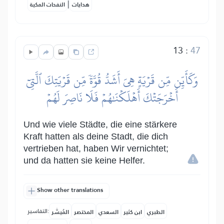
|
هدايات
النفحات المكية
13
:
47
وَكَأَيِّن مِّن قَرۡيَةٍ هِيَ أَشَدُّ قُوَّةٗ مِّن قَرۡيَتِكَ ٱلَّتِيٓ
أَخۡرَجَتۡكَ أَهۡلَكۡنَٰهُمۡ فَلَا نَاصِرَ لَهُمۡ
Und wie viele Städte, die eine stärkere
Kraft hatten als deine Stadt, die dich
vertrieben hat, haben Wir vernichtet;
und da hatten sie keine Helfer.
Show other translations
التفاسير:
الطبري
ابن كثير
السعدي
المختصر
المُيسَّر