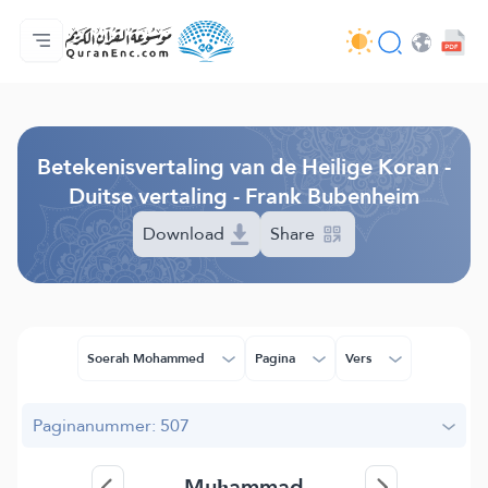
Homepagina
Inhoudsopgave van de vertalingen
Audio
Diensten voor ontwikkelaars - API
Over het project
Contacteer ons
Taal
Browse Old Version
Betekenisvertaling van de Heilige Koran -
Duitse vertaling - Frank Bubenheim
Download
Share
Soerah Mohammed
Pagina
Vers
Paginanummer: 507
Muḥammad