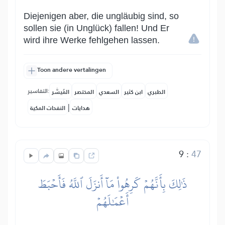
Diejenigen aber, die ungläubig sind, so
sollen sie (in Unglück) fallen! Und Er
wird ihre Werke fehlgehen lassen.
Toon andere vertalingen
التفاسير:
الطبري
ابن كثير
السعدي
المختصر
المُيسَّر
|
هدايات
النفحات المكية
9
:
47
ذَٰلِكَ بِأَنَّهُمۡ كَرِهُواْ مَآ أَنزَلَ ٱللَّهُ فَأَحۡبَطَ
أَعۡمَٰلَهُمۡ