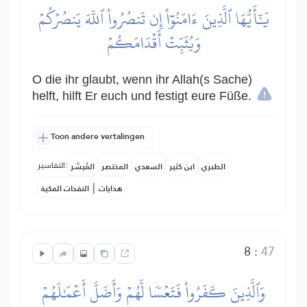
يَٰٓأَيُّهَا ٱلَّذِينَ ءَامَنُوٓاْ إِن تَنصُرُواْ ٱللَّهَ يَنصُرۡكُمۡ
وَيُثَبِّتۡ أَقۡدَامَكُمۡ
O die ihr glaubt, wenn ihr Allah(s Sache)
helft, hilft Er euch und festigt eure Füße.
Toon andere vertalingen
التفاسير:
الطبري
ابن كثير
السعدي
المختصر
المُيسَّر
|
هدايات
النفحات المكية
8
:
47
وَٱلَّذِينَ كَفَرُواْ فَتَعۡسٗا لَّهُمۡ وَأَضَلَّ أَعۡمَٰلَهُمۡ